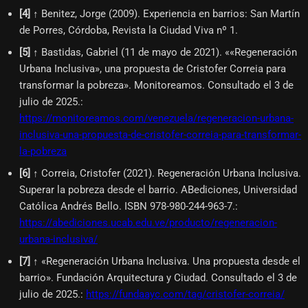
[
4
]
↑ Benitez, Jorge (2009). Experiencia en barrios: San Martín
de Porres, Córdoba, Revista la Ciudad Viva nº 1.
[
5
]
↑ Bastidas, Gabriel (11 de mayo de 2021). ««Regeneración
Urbana Inclusiva», una propuesta de Cristofer Correia para
transformar la pobreza». Monitoreamos. Consultado el 3 de
julio de 2025.
:
https://monitoreamos.com/venezuela/regeneracion-urbana-
inclusiva-una-propuesta-de-cristofer-correia-para-transformar-
la-pobreza
[
6
]
↑ Correia, Cristofer (2021). Regeneración Urbana Inclusiva.
Superar la pobreza desde el barrio. ABediciones, Universidad
Católica Andrés Bello. ISBN 978-980-244-963-7.
:
https://abediciones.ucab.edu.ve/producto/regeneracion-
urbana-inclusiva/
[
7
]
↑ «Regeneración Urbana Inclusiva. Una propuesta desde el
barrio». Fundación Arquitectura y Ciudad. Consultado el 3 de
julio de 2025.
:
https://fundaayc.com/tag/cristofer-correia/