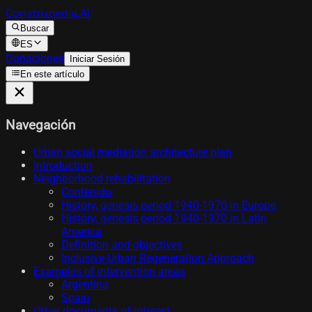
Construpedia.AI
Buscar
ES
Donaciones
Iniciar Sesión
En este artículo
Navegación
Urban social mediation architecture plan
Introduction
Neighborhood rehabilitation
Contenido
History, genesis period 1940-1970 in Europe
History, genesis period 1940-1970 in Latin
America
Definition and objectives
Inclusive Urban Regeneration Approach
Examples of intervention areas
Argentina
Spain
Other documents of interest