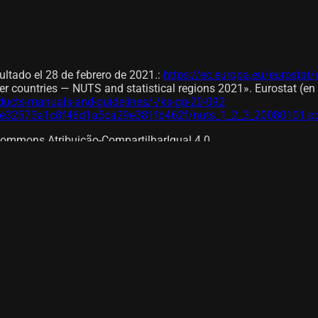
ltado el 28 de febrero de 2021.
:
https://ec.europa.eu/eurostat
ner countries — NUTS and statistical regions 2021». Eurostat (e
ducts-manuals-and-guidelines/-/ks-gq-20-092
/4e32573a1c8f46d1a5ca29e381fb462f/nuts_1_2_3_20080101.p
Commons Atribuição-CompartilharIgual 4.0.