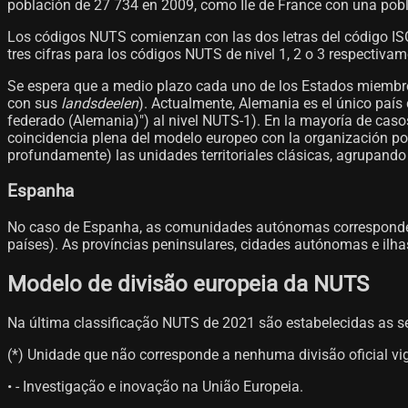
población de 27 734 en 2009, como Île de France con una pob
Los códigos NUTS comienzan con las dos letras del código ISO 
tres cifras para los códigos NUTS de nivel 1, 2 o 3 respectivam
Se espera que a medio plazo cada uno de los Estados miembro
con sus
landsdeelen
). Actualmente, Alemania es el único paí
federado (Alemania)") al nivel NUTS-1). En la mayoría de caso
coincidencia plena del modelo europeo con la organización polí
profundamente) las unidades territoriales clásicas, agrupando
Espanha
No caso de Espanha, as comunidades autónomas correspondem
países). As províncias peninsulares, cidades autónomas e ilh
Modelo de divisão europeia da NUTS
Na última classificação NUTS de 2021 são estabelecidas as segu
(*) Unidade que não corresponde a nenhuma divisão oficial vig
• - Investigação e inovação na União Europeia.