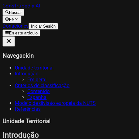
Construpedia.AI
Buscar
ES
Donaciones
Iniciar Sesión
En este artículo
Navegación
Unidade territorial
Introdução
Em geral
Critérios de classificação
Contenido
Espanha
Modelo de divisão europeia da NUTS
Referências
Unidade Territorial
Introdução