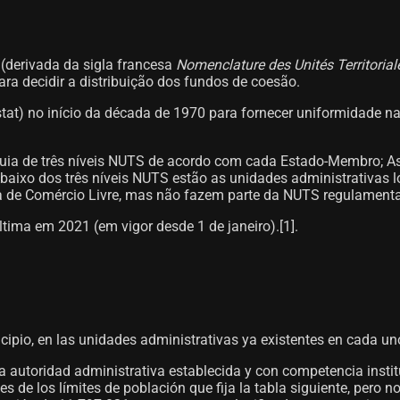
(derivada da sigla francesa
Nomenclature des Unités Territorial
para decidir a distribuição dos fundos de coesão.
ostat) no início da década de 1970 para fornecer uniformidade n
rquia de três níveis NUTS de acordo com cada Estado-Membro; A
baixo dos três níveis NUTS estão as unidades administrativas l
a de Comércio Livre, mas não fazem parte da NUTS regulament
tima em 2021 (em vigor desde 1 de janeiro).[1]​.
rincipio, en las unidades administrativas ya existentes en cada 
na autoridad administrativa establecida y con competencia instit
s de los límites de población que fija la tabla siguiente, pero n