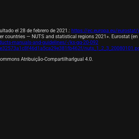
ltado el 28 de febrero de 2021.
:
https://ec.europa.eu/eurostat
ner countries — NUTS and statistical regions 2021». Eurostat (e
ducts-manuals-and-guidelines/-/ks-gq-20-092
/4e32573a1c8f46d1a5ca29e381fb462f/nuts_1_2_3_20080101.p
Commons Atribuição-CompartilharIgual 4.0.