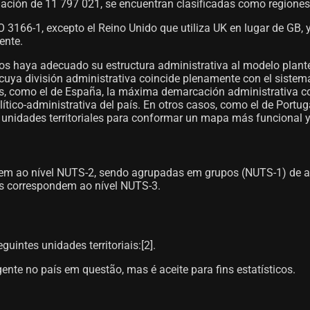
lación de 11 797 021, se encuentran clasificadas como regione
3166-1, excepto el Reino Unido que utiliza UK en lugar de GB, y
ente.
s haya adecuado su estructura administrativa al modelo plante
s cuya división administrativa coincide plenamente con el sist
s, como el de España, la máxima demarcación administrativa cor
tico-administrativa del país. En otros casos, como el de Portuga
 unidades territoriales para conformar un mapa más funcional y
 ao nível NUTS-2, sendo agrupadas em grupos (NUTS-1) de aco
as correspondem ao nível NUTS-3.
intes unidades territoriais:[2]​.
ente no país em questão, mas é aceite para fins estatísticos.