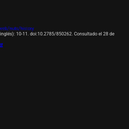
/web/nuts/history
n inglés): 10-11. doi:10.2785/850262. Consultado el 28 de
df