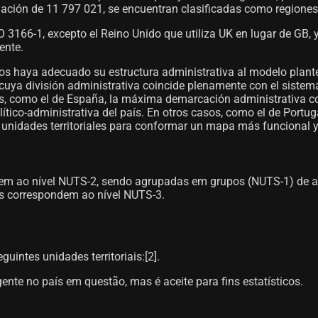
lación de 11 797 021, se encuentran clasificadas como regione
3166-1, excepto el Reino Unido que utiliza UK en lugar de GB, y
ente.
s haya adecuado su estructura administrativa al modelo plante
s cuya división administrativa coincide plenamente con el sist
s, como el de España, la máxima demarcación administrativa cor
tico-administrativa del país. En otros casos, como el de Portuga
 unidades territoriales para conformar un mapa más funcional y
 ao nível NUTS-2, sendo agrupadas em grupos (NUTS-1) de aco
as correspondem ao nível NUTS-3.
intes unidades territoriais:[2]​.
ente no país em questão, mas é aceite para fins estatísticos.