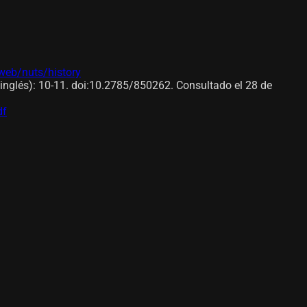
/web/nuts/history
n inglés): 10-11. doi:10.2785/850262. Consultado el 28 de
df