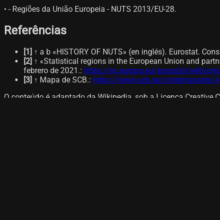
• - Regiões da União Europeia - NUTS 2013/EU-28.
Referências
[
1
]
↑ a b «HISTORY OF NUTS» (en inglés). Eurostat. Consu
[
2
]
↑ «Statistical regions in the European Union and part
febrero de 2021.
:
https://ec.europa.eu/eurostat/web/pro
[
3
]
↑ Mapa de SCB.
:
https://www.scb.se/contentassets
O conteúdo é adaptado da Wikipedia, sob a Licença Creative 