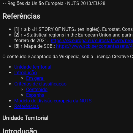
• - Regiões da União Europeia - NUTS 2013/EU-28.
Referências
[
1
]
↑ a b «HISTORY OF NUTS» (en inglés). Eurostat. Consu
[
2
]
↑ «Statistical regions in the European Union and part
febrero de 2021.
:
https://ec.europa.eu/eurostat/web/pro
[
3
]
↑ Mapa de SCB.
:
https://www.scb.se/contentassets
O conteúdo é adaptado da Wikipedia, sob a Licença Creative 
Unidade territorial
Introdução
Em geral
Critérios de classificação
Contenido
Espanha
Modelo de divisão europeia da NUTS
Referências
Unidade Territorial
Introdução