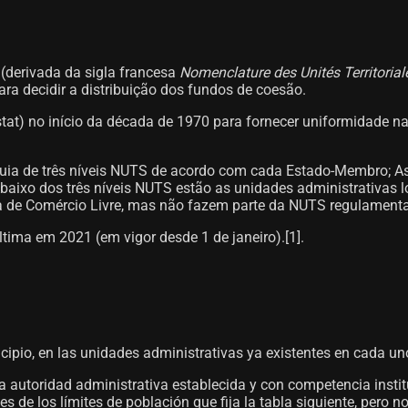
(derivada da sigla francesa
Nomenclature des Unités Territorial
para decidir a distribuição dos fundos de coesão.
ostat) no início da década de 1970 para fornecer uniformidade n
rquia de três níveis NUTS de acordo com cada Estado-Membro; A
baixo dos três níveis NUTS estão as unidades administrativas l
a de Comércio Livre, mas não fazem parte da NUTS regulament
tima em 2021 (em vigor desde 1 de janeiro).[1]​.
rincipio, en las unidades administrativas ya existentes en cada 
na autoridad administrativa establecida y con competencia instit
s de los límites de población que fija la tabla siguiente, pero n