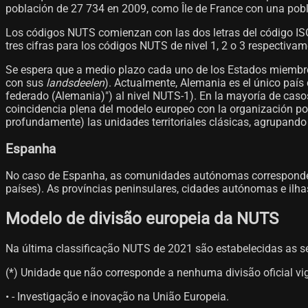
población de 27 734 en 2009, como Île de France con una pob
Los códigos NUTS comienzan con las dos letras del código ISO 
tres cifras para los códigos NUTS de nivel 1, 2 o 3 respectivam
Se espera que a medio plazo cada uno de los Estados miembro
con sus
landsdeelen
). Actualmente, Alemania es el único paí
federado (Alemania)") al nivel NUTS-1). En la mayoría de caso
coincidencia plena del modelo europeo con la organización polí
profundamente) las unidades territoriales clásicas, agrupando
Espanha
No caso de Espanha, as comunidades autónomas correspondem
países). As províncias peninsulares, cidades autónomas e ilh
Modelo de divisão europeia da NUTS
Na última classificação NUTS de 2021 são estabelecidas as segu
(*) Unidade que não corresponde a nenhuma divisão oficial vig
• - Investigação e inovação na União Europeia.