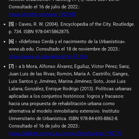
Consultado el 16 de julio de 2022.
:
https://trid.trb.org/view/1103985
[
5
]
↑ Caves, R. W. (2004). Encyclopedia of the City. Routledge.
p. 734. ISBN 978-0415862875.
[
6
]
↑ «Ildefonso Cerdà y el nacimiento de la Urbanística».
www.ub.edu. Consultado el 18 de noviembre de 2023.
:
https://www.ub.edu/geocrit/sn-61.htm
[
7
]
↑ a b Mora, Alfonso Álvarez; Eguíluz, Víctor Pérez; Sanz,
Juan Luis de las Rivas; Romón, María A. Castrillo; Ganges,
Luis Santos y; Jiménez, Marina Jiménez; Soto, José Luis
Lalana; González, Enrique Rodrigo (2013). Políticas urbanas
aplicadas a los conjuntos históricos: logros y fracasos:
hacia una propuesta de rehabilitación urbana como
alternativa al modelo inmobiliario extensivo. Instituto
Universitario de Urbanística. ISBN 978-84-695-8862-8.
Consultado el 16 de julio de 2023.
:
https://dialnet.unirioja.es/servlet/libro?codigo=793770