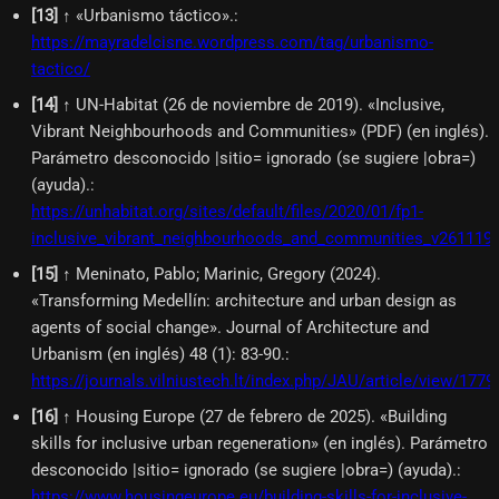
[
13
]
↑ «Urbanismo táctico».
:
https://mayradelcisne.wordpress.com/tag/urbanismo-
tactico/
[
14
]
↑ UN-Habitat (26 de noviembre de 2019). «Inclusive,
Vibrant Neighbourhoods and Communities» (PDF) (en inglés).
Parámetro desconocido |sitio= ignorado (se sugiere |obra=)
(ayuda).
:
https://unhabitat.org/sites/default/files/2020/01/fp1-
inclusive_vibrant_neighbourhoods_and_communities_v261119.
[
15
]
↑ Meninato, Pablo; Marinic, Gregory (2024).
«Transforming Medellín: architecture and urban design as
agents of social change». Journal of Architecture and
Urbanism (en inglés) 48 (1): 83-90.
:
https://journals.vilniustech.lt/index.php/JAU/article/view/1779
[
16
]
↑ Housing Europe (27 de febrero de 2025). «Building
skills for inclusive urban regeneration» (en inglés). Parámetro
desconocido |sitio= ignorado (se sugiere |obra=) (ayuda).
:
https://www.housingeurope.eu/building-skills-for-inclusive-