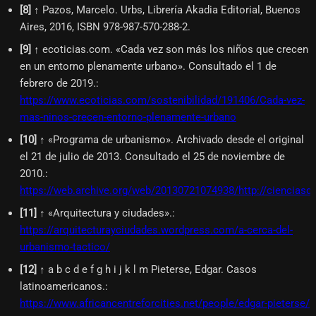
[
8
]
↑ Pazos, Marcelo. Urbs, Librería Akadia Editorial, Buenos
Aires, 2016, ISBN 978-987-570-288-2.
[
9
]
↑ ecoticias.com. «Cada vez son más los niños que crecen
en un entorno plenamente urbano». Consultado el 1 de
febrero de 2019.
:
https://www.ecoticias.com/sostenibilidad/191406/Cada-vez-
mas-ninos-crecen-entorno-plenamente-urbano
[
10
]
↑ «Programa de urbanismo». Archivado desde el original
el 21 de julio de 2013. Consultado el 25 de noviembre de
2010.
:
https://web.archive.org/web/20130721074938/http://cienciasde
[
11
]
↑ «Arquitectura y ciudades».
:
https://arquitecturayciudades.wordpress.com/a-cerca-del-
urbanismo-tactico/
[
12
]
↑ a b c d e f g h i j k l m Pieterse, Edgar. Casos
latinoamericanos.
:
https://www.africancentreforcities.net/people/edgar-pieterse/