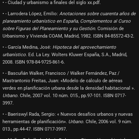
• - Ciudad y urbanismo a finales del siglo xx.pdf.
• - Larrodera López, Emilio:
Anotaciones sobre cuarenta años de
planeamiento urbanístico en España
,
Complementos al Curso
sobre Figuras del Planeamiento y su Gestión
. Comisión de
Urbanismo y Vivienda COAM, Madrid, 1982. ISBN 84-85572-43-2.
• - García Medina, José:
Hipoteca del aprovechamiento
urbanístico
. Ed. La Ley. Wolters Kluwer España, S.A., Madrid,
2008. ISBN 978-84-9725-861-6.
• - Bascuñán Walker, Francisco / Walker Fernández, Paz /
Mastrantonio Freitas, Juan: «Modelo de cálculo de aéreas
verdes en planificación urbana desde la densidad habitacional ».
Urbano
. Chile, 2007 vol. 10 núm. 015., pp.97-101. ISBN 0717-
3997.
• - Baeriswyl Rada, Sergio: « Nuevos desafíos urbanos y nuevas
herramientas de planificación».
Urbano
. Chile, 2006 vol. 9 núm.
013., pp.44-47. ISBN 0717-3997.