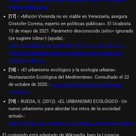
urban-regeneration/
[
17
]
↑ «Misión Vivienda no es viable en Venezuela, asegura
Cristofer Correia, experto en políticas públicas». El Ucabista.
13 de mayo de 2021. Parámetro desconocido |sitio= ignorado
(se sugiere |obra=) (ayuda).
:
https://elucabista.com/2021/05/13/mision-vivienda-no-es-
viable-en-venezuela-asegura-cristofer-correia-experto-en-
politicas-publicas/
[
18
]
↑ «El urbanismo ecológico y la ecología urbana».
Restauración Ecológica del Mediterráneo. Consultado el 22
de octubre de 2020.
:
https://ecoremedi.es/el-urbanismo-
ecologico/
[
19
]
↑ RUEDA, S. (2012). «EL URBANISMO ECOLÓGICO - Un
nuevo urbanismo para abordar los retos de la sociedad
actual».
:
http://www.upv.es/contenidos/CAMUNISO/info/UrbanismoEco
El contenido está adaptado de Wikipedia, bajo la Licencia