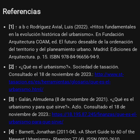
Referencias
[
1
]
↑ a b c Rodríguez Avial, Luis (2022). «Hitos fundamentales
en la evolución histórica del urbanismo». En Fundación
Arquitectura COAM, ed. El futuro deseable de la ordenación
del territorio y del planeamiento urbano. Madrid: Ediciones de
Arquitectura. p. 15. ISBN 978-84-96656-94-9.
[
2
]
↑ «¿Qué es el urbanismo?». Sociedad de tasación.
Consultado el 18 de noviembre de 2023.
:
http://www.st-
tasacion.es/es/herramientas/glosario/que-es-el-
urbanismo.html/
[
3
]
↑ Galán, Almudena (8 de noviembre de 2021). «¿Qué es el
urbanismo y para qué sirve?». Azlo. Consultado el 18 de
noviembre de 2023.
:
https://18.195.87.245/finanzas/que-es-el-
urbanismo-para-que-sirve/
[
4
]
↑ Barnett, Jonathan (2011-04). «A Short Guide to 60 of the
Newest Urbanisms». Planning 77 (4). ISSN 0001-2610.