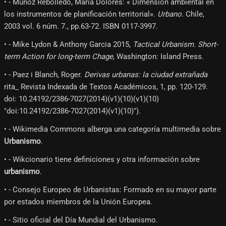
• - Muñoz Rebolledo, María Dolores: « Dimensión ambiental en
los instrumentos de planificación territorial».
Urbano
. Chile,
2003 vol. 6 núm. 7., pp.63-72. ISBN 0117-3997.
• - Mike Lydon & Anthony Garcia 2015,
Tactical Urbanism. Short-
term Action for long-term Chage
, Washington: Island Press.
• - Paez i Blanch, Roger.
Derivas urbanas: la ciudad extrañada
rita_ Revista Indexada de Textos Académicos, 1, pp. 120-129.
doi: 10.24192/2386-7027(2014)(v1)(10)(v1)(10)
"doi:10.24192/2386-7027(2014)(v1)(10)").
• - Wikimedia Commons alberga una categoría multimedia sobre
Urbanismo
.
• - Wikcionario tiene definiciones y otra información sobre
urbanismo
.
• - Consejo Europeo de Urbanistas: Formado en su mayor parte
por estados miembros de la Unión Europea.
• - Sitio oficial del Día Mundial del Urbanismo.