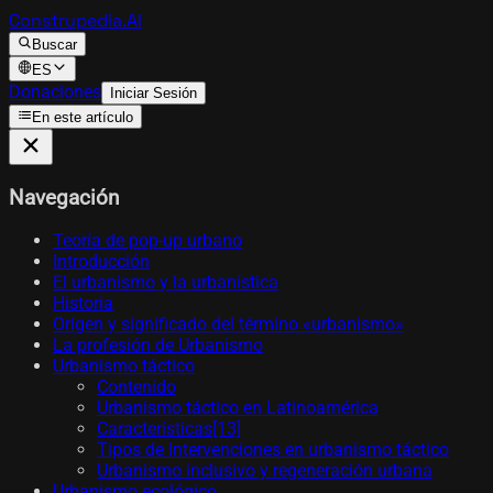
Construpedia.AI
Buscar
ES
Donaciones
Iniciar Sesión
En este artículo
Navegación
Teoría de pop-up urbano
Introducción
El urbanismo y la urbanística
Historia
Origen y significado del término «urbanismo»
La profesión de Urbanismo
Urbanismo táctico
Contenido
Urbanismo táctico en Latinoamérica
Características[13]​
Tipos de Intervenciones en urbanismo táctico
Urbanismo inclusivo y regeneración urbana
Urbanismo ecológico