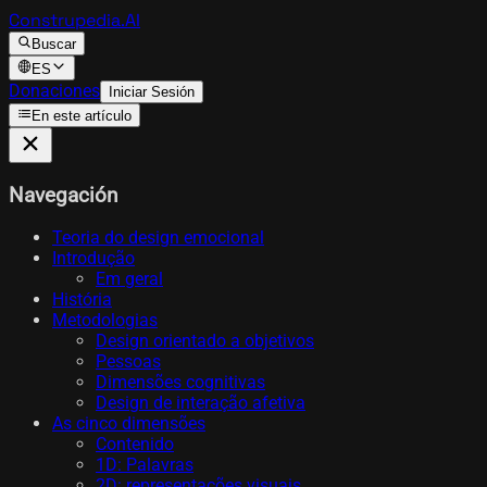
Construpedia.AI
Buscar
ES
Donaciones
Iniciar Sesión
En este artículo
Navegación
Teoria do design emocional
Introdução
Em geral
História
Metodologias
Design orientado a objetivos
Pessoas
Dimensões cognitivas
Design de interação afetiva
As cinco dimensões
Contenido
1D: Palavras
2D: representações visuais