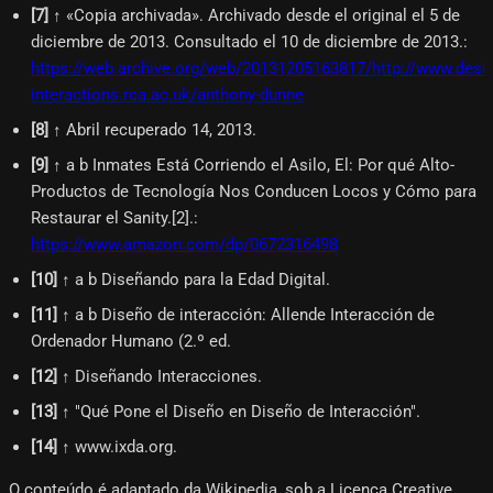
[
7
]
↑ «Copia archivada». Archivado desde el original el 5 de
diciembre de 2013. Consultado el 10 de diciembre de 2013.
:
https://web.archive.org/web/20131205163817/http://www.desig
interactions.rca.ac.uk/anthony-dunne
[
8
]
↑ Abril recuperado 14, 2013.
[
9
]
↑ a b Inmates Está Corriendo el Asilo, El: Por qué Alto-
Productos de Tecnología Nos Conducen Locos y Cómo para
Restaurar el Sanity.[2].
:
https://www.amazon.com/dp/0672316498
[
10
]
↑ a b Diseñando para la Edad Digital.
[
11
]
↑ a b Diseño de interacción: Allende Interacción de
Ordenador Humano (2.º ed.
[
12
]
↑ Diseñando Interacciones.
[
13
]
↑ "Qué Pone el Diseño en Diseño de Interacción".
[
14
]
↑ www.ixda.org.
O conteúdo é adaptado da Wikipedia, sob a Licença Creative