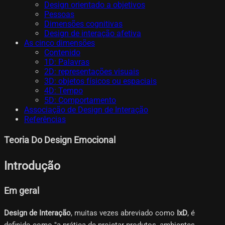
Design orientado a objetivos
Pessoas
Dimensões cognitivas
Design de interação afetiva
As cinco dimensões
Contenido
1D: Palavras
2D: representações visuais
3D: objetos físicos ou espaciais
4D: Tempo
5D: Comportamento
Associação de Design de Interação
Referências
Teoria Do Design Emocional
Introdução
Em geral
Design de Interação
, muitas vezes abreviado como
IxD
, é
definido como "a prática de projetar produtos, ambientes,