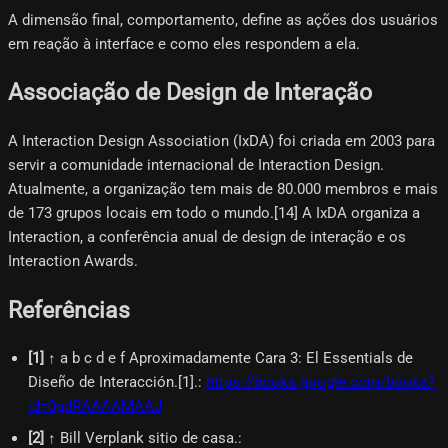
A dimensão final, comportamento, define as ações dos usuários
em reação à interface e como eles respondem a ela.
Associação de Design de Interação
A Interaction Design Association (IxDA) foi criada em 2003 para
servir a comunidade internacional de Interaction Design.
Atualmente, a organização tem mais de 80.000 membros e mais
de 173 grupos locais em todo o mundo.[14] A IxDA organiza a
Interaction, a conferência anual de design de interação e os
Interaction Awards.
Referências
[
1
]
↑ a b c d e f Aproximadamente Cara 3: El Essentials de
Diseño de Interacción.[1].
:
https://books.google.com/books?
id=0gdRAAAAMAAJ
[
2
]
↑ Bill Verplank sitio de casa.
: