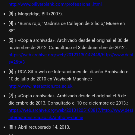
http://www.billverplank.com/professional.html
[
3
]
↑ Moggridge, Bill (2007).
[
4
]
↑ "Burns rojo, 'Madrina de Callejón de Silicio,' Muere en
88".
[
5
]
↑ «Copia archivada». Archivado desde el original el 30 de
noviembre de 2012. Consultado el 3 de diciembre de 2012.
:
https://web.archive.org/web/20121130142448/http://www.des
s=2&t=3
[
6
]
↑ RCA Sitio web de Interacciones del diseño Archivado el
10 de julio de 2010 en Wayback Machine.
:
http://www.interaction.rca.ac.uk
[
7
]
↑ «Copia archivada». Archivado desde el original el 5 de
diciembre de 2013. Consultado el 10 de diciembre de 2013.
:
https://web.archive.org/web/20131205163817/http://www.desig
interactions.rca.ac.uk/anthony-dunne
[
8
]
↑ Abril recuperado 14, 2013.