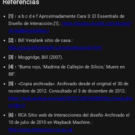
Referências
[
1
]
↑ a b c d e f Aproximadamente Cara 3: El Essentials de
Diseño de Interacción.[1].
:
https://books.google.com/books?
id=0gdRAAAAMAAJ
[
2
]
↑ Bill Verplank sitio de casa.
:
http://www.billverplank.com/professional.html
[
3
]
↑ Moggridge, Bill (2007).
[
4
]
↑ "Burns rojo, 'Madrina de Callejón de Silicio,' Muere en
88".
[
5
]
↑ «Copia archivada». Archivado desde el original el 30 de
noviembre de 2012. Consultado el 3 de diciembre de 2012.
:
https://web.archive.org/web/20121130142448/http://www.des
s=2&t=3
[
6
]
↑ RCA Sitio web de Interacciones del diseño Archivado el
10 de julio de 2010 en Wayback Machine.
:
http://www.interaction.rca.ac.uk