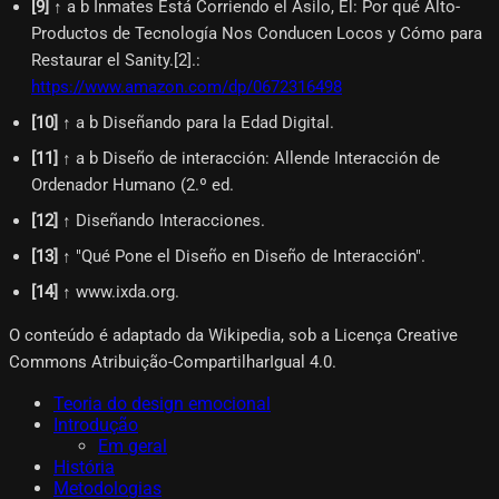
[
9
]
↑ a b Inmates Está Corriendo el Asilo, El: Por qué Alto-
Productos de Tecnología Nos Conducen Locos y Cómo para
Restaurar el Sanity.[2].
:
https://www.amazon.com/dp/0672316498
[
10
]
↑ a b Diseñando para la Edad Digital.
[
11
]
↑ a b Diseño de interacción: Allende Interacción de
Ordenador Humano (2.º ed.
[
12
]
↑ Diseñando Interacciones.
[
13
]
↑ "Qué Pone el Diseño en Diseño de Interacción".
[
14
]
↑ www.ixda.org.
O conteúdo é adaptado da Wikipedia, sob a Licença Creative
Commons Atribuição-CompartilharIgual 4.0.
Teoria do design emocional
Introdução
Em geral
História
Metodologias