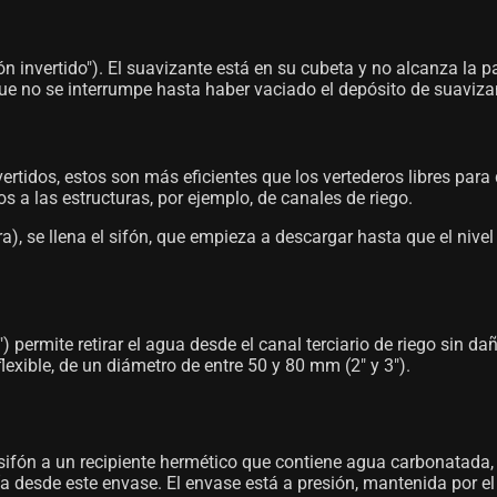
ón invertido"). El suavizante está en su cubeta y no alcanza la pa
ue no se interrumpe hasta haber vaciado el depósito de suaviza
vertidos, estos son más eficientes que los vertederos libres pa
 a las estructuras, por ejemplo, de canales de riego.
ra), se llena el sifón, que empieza a descargar hasta que el niv
) permite retirar el agua desde el canal terciario de riego sin d
exible, de un diámetro de entre 50 y 80 mm (2" y 3").
a sifón a un recipiente hermético que contiene agua carbonatada
esde este envase. El envase está a presión, mantenida por el equ