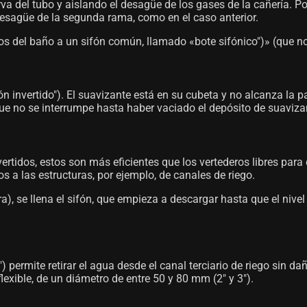
rva del tubo y aislando el desagüe de los gases de la cañería. 
 desagüe de la segunda rama, como en el caso anterior.
os del baño a un sifón común, llamado «bote sifónico")» (que n
ón invertido"). El suavizante está en su cubeta y no alcanza la pa
ue no se interrumpe hasta haber vaciado el depósito de suaviza
vertidos, estos son más eficientes que los vertederos libres pa
 a las estructuras, por ejemplo, de canales de riego.
ra), se llena el sifón, que empieza a descargar hasta que el niv
) permite retirar el agua desde el canal terciario de riego sin d
exible, de un diámetro de entre 50 y 80 mm (2" y 3").