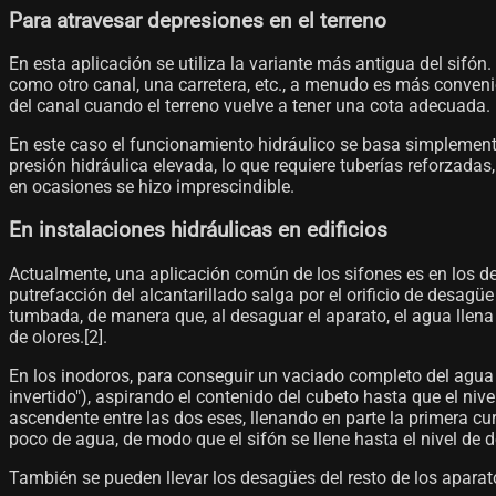
Para atravesar depresiones en el terreno
En esta aplicación se utiliza la variante más antigua del sifó
como otro canal, una carretera, etc., a menudo es más convenie
del canal cuando el terreno vuelve a tener una cota adecuada. 
En este caso el funcionamiento hidráulico se basa simplemente
presión hidráulica elevada, lo que requiere tuberías reforzada
en ocasiones se hizo imprescindible.
En instalaciones hidráulicas en edificios
Actualmente, una aplicación común de los sifones es en los des
putrefacción del alcantarillado salga por el orificio de desag
tumbada, de manera que, al desaguar el aparato, el agua llena
de olores.[2]​.
En los inodoros, para conseguir un vaciado completo del agua s
invertido"), aspirando el contenido del cubeto hasta que el niv
ascendente entre las dos eses, llenando en parte la primera cu
poco de agua, de modo que el sifón se llene hasta el nivel de
También se pueden llevar los desagües del resto de los aparat