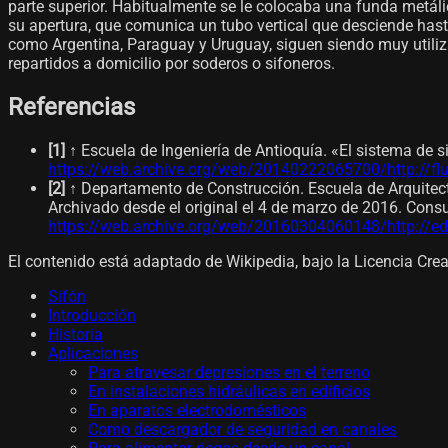
parte superior. Habitualmente se le colocaba una funda metálic
su apertura, que comunica un tubo vertical que desciende hasta
como Argentina, Paraguay y Uruguay, siguen siendo muy utiliz
repartidos a domicilio por soderos o sifoneros.
Referencias
[
1
]
↑ Escuela de Ingeniería de Antioquía. «El sistema de 
https://web.archive.org/web/20140222065700/http://flu
[
2
]
↑ Departamento de Construcción. Escuela de Arquitect
Archivado desde el original el 4 de marzo de 2016. Consu
https://web.archive.org/web/20160304060148/http://edi
El contenido está adaptado de Wikipedia, bajo la Licencia Cr
Sifón
Introducción
Historia
Aplicaciones
Para atravesar depresiones en el terreno
En instalaciones hidráulicas en edificios
En aparatos electrodomésticos
Como descargador de seguridad en canales