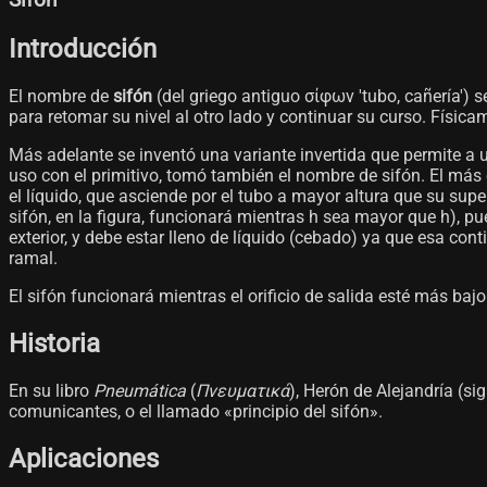
Sifón
Introducción
El nombre de
sifón
(del griego antiguo σίφων 'tubo, cañería')
para retomar su nivel al otro lado y continuar su curso. Físic
Más adelante se inventó una variante invertida que permite a un
uso con el primitivo, tomó también el nombre de sifón. El má
el líquido, que asciende por el tubo a mayor altura que su super
sifón, en la figura, funcionará mientras h sea mayor que h), pue
exterior, y debe estar lleno de líquido (cebado) ya que esa cont
ramal.
El sifón funcionará mientras el orificio de salida esté más bajo
Historia
En su libro
Pneumática
(
Πνευματικά
), Herón de Alejandría (si
comunicantes, o el llamado «principio del sifón».
Aplicaciones