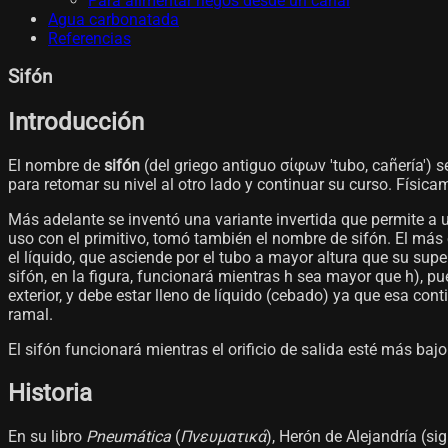
Para alimentar riegos desde un canal
Agua carbonatada
Referencias
Sifón
Introducción
El nombre de
sifón
(del griego antiguo σίφων 'tubo, cañería')
para retomar su nivel al otro lado y continuar su curso. Físic
Más adelante se inventó una variante invertida que permite a un
uso con el primitivo, tomó también el nombre de sifón. El má
el líquido, que asciende por el tubo a mayor altura que su super
sifón, en la figura, funcionará mientras h sea mayor que h), pue
exterior, y debe estar lleno de líquido (cebado) ya que esa cont
ramal.
El sifón funcionará mientras el orificio de salida esté más bajo
Historia
En su libro
Pneumática
(
Πνευματικά
), Herón de Alejandría (si