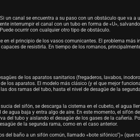
n. Si un canal se encuentra a su paso con un obstáculo que va a u
nte interrumpir el canal con un tubo en forma de «U», salvando 
Puede ocurrir con cualquier otro tipo de obstáculo.
 en el principio de los vasos comunicantes. El problema más imp
s, capaces de resistirla. En tiempo de los romanos, principalme
agües de los aparatos sanitarios (fregaderos, lavabos, inodoros, 
üe de los aparatos. El modelo más clásico (y el que mejor funci
 las dos ramas del tubo, hasta el nivel de desagüe de la segund
ucia del sifón, se descarga la cisterna en el cubeto, el agua ll
el de agua baja y entra algo de aire. En este momento, el sifón de
rva del tubo y aislando el desagüe de los gases de la cañería. 
 desagüe de la segunda rama, como en el caso anterior.
os del baño a un sifón común, llamado «bote sifónico")» (que n