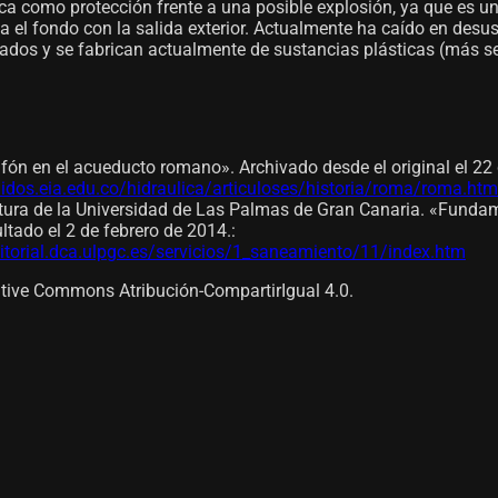
a como protección frente a una posible explosión, ya que es un r
 el fondo con la salida exterior. Actualmente ha caído en desuso
ados y se fabrican actualmente de sustancias plásticas (más se
sifón en el acueducto romano». Archivado desde el original el 22
idos.eia.edu.co/hidraulica/articuloses/historia/roma/roma.htm
ura de la Universidad de Las Palmas de Gran Canaria. «Fundame
ltado el 2 de febrero de 2014.
:
torial.dca.ulpgc.es/servicios/1_saneamiento/11/index.htm
eative Commons Atribución-CompartirIgual 4.0.