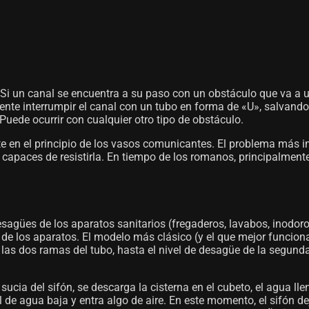
n. Si un canal se encuentra a su paso con un obstáculo que va a u
nte interrumpir el canal con un tubo en forma de «U», salvando 
Puede ocurrir con cualquier otro tipo de obstáculo.
 en el principio de los vasos comunicantes. El problema más imp
s, capaces de resistirla. En tiempo de los romanos, principalme
agües de los aparatos sanitarios (fregaderos, lavabos, inodoros, 
üe de los aparatos. El modelo más clásico (y el que mejor funci
 las dos ramas del tubo, hasta el nivel de desagüe de la segund
ucia del sifón, se descarga la cisterna en el cubeto, el agua ll
el de agua baja y entra algo de aire. En este momento, el sifón de