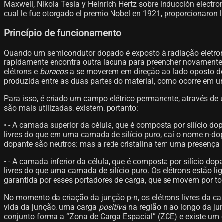
Maxwell, Nikola Tesla y Heinrich Hertz sobre inducción electrom
cual le fue otorgado el premio Nobel en 1921, proporcionaron la
Princípio de funcionamento
Quando um semicondutor dopado é exposto à radiação eletroma
rapidamente encontra outra lacuna para preencher novamente, e 
elétrons e
buracos
a se moverem em direção ao lado oposto do 
produzida entre as duas partes do material, como ocorre em u
Para isso, é criado um campo elétrico permanente, através de
são mais utilizadas, existem, portanto:
• - A camada superior da célula, que é composta por silício 
livres do que em uma camada de silício puro, daí o nome n-dop
dopante são neutros: mas a rede cristalina tem uma presença g
• - A camada inferior da célula, que é composta por silício 
livres do que uma camada de silício puro. Os elétrons estão l
garantida por esses portadores de carga, que se movem por to
No momento da criação da junção p-n, os elétrons livres da 
vida da junção, uma carga
positiva
na região n ao longo da ju
conjunto forma a “Zona de Carga Espacial” (ZCE) e existe um c