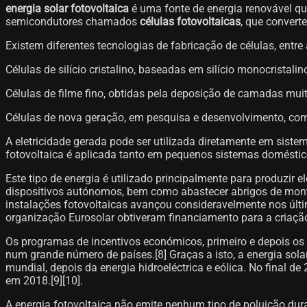
energia solar fotovoltaica
é uma fonte de energia renovável que 
semicondutores chamados
células fotovoltaicas
, que converte
Existem diferentes tecnologias de fabricação de células, entre
Células de silício cristalino, baseadas em silício monocristalino
Células de filme fino, obtidas pela deposição de camadas muito
Células de nova geração, em pesquisa e desenvolvimento, como
A eletricidade gerada pode ser utilizada diretamente em sistem
fotovoltaica é aplicada tanto em pequenos sistemas doméstic
Este tipo de energia é utilizado principalmente para produzir
dispositivos autónomos, bem como abastecer abrigos de montan
instalações fotovoltaicas avançou consideravelmente nos últ
organização Eurosolar obtiveram financiamento para a criação 
Os programas de incentivos económicos, primeiro e depois os 
num grande número de países.[8]​ Graças a isto, a energia sola
mundial, depois da energia hidroeléctrica e eólica. No final 
em 2018.[9]​[10]​.
A energia fotovoltaica não emite nenhum tipo de poluição dura