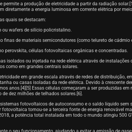
permite a produção de eletricidade a partir da radiação solar.[1
m diretamente a energia luminosa em corrente elétrica por meio d
 as quais se destacam:
 ou wafers de silício policristalino.
 finas de materiais semicondutores (como telureto de cádmio ou 
 perovskita, células fotovoltaicas orgânicas e concentradas.
as isolados ou injetada na rede elétrica através de instalações
os como em grandes centrais solares.
 eletricidade em grande escala através de redes de distribuição
ha ou casas isoladas da rede elétrica. Devido à crescente dem
imos anos.[4]​[5]​ Essas células começaram a ser produzidas e
de dez milhões de telhados solares.[6]​.
sistemas fotovoltaicos de autoconsumo e o saldo líquido sem sub
r fotovoltaica tornou-se a terceira fonte de energia renovável 
de 2018, a potência total instalada em todo o mundo atingiu 500
nte o seu funcionamento, ajudando a evitar a emissão de gases 