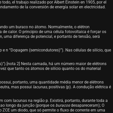
odo, el trabajo realizado por Albert Einstein en 1905, por el
fundamento de la conversión de energía solar en electricidad.
iando um buraco no átomo. Normalmente, o elétron
de calor. O princípio de uma célula fotovoltaica é forçar os
uma diferença de potencial, e portanto de tensão, será
 e n “Dopagem (semicondutores)”). Nas células de silício, que
)").[nota 2]​ Nesta camada, há um número maior de elétrons
vez que tanto os átomos de silício quanto os do material
 possui, portanto, uma quantidade média menor de elétrons
 neutra, mas possui
lacunas
, positivas (p). A condução elétrica é
com lacunas na região p. Existirá, portanto, durante toda a
 ao longo da junção (porque os
buracos
desapareceram); O
 do ZCE um diodo, que só permite o fluxo de corrente em uma