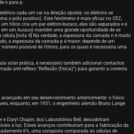
e n para p.
elétrico cada um vai na direção oposta: os elétrons se
na o pólo positivo). Este fenômeno é mais eficaz no CEZ,
um fóton cria um par elétron-buraco, eles são separados e é
do em um
buraco
) mantém uma grande oportunidade de se
à célula.[nota 4]​ Na verdade, a espessura da camada n é muito
lado, a espessura da camada p é maior: depende de um
or número possível de fótons, para os quais é necessária uma
ula solar prática, é necessário também adicionar contactos
a anti-reflexo "Reflexão (física)") para garantir a correcta
m avançado em seu desenvolvimento anteriormente: o físico
veis, enquanto, em 1931, o engenheiro alemão Bruno Lange
 e Daryl Chapin, dos Laboratórios Bell, descobriram
veis à luz. Esses avanços contribuíram para a fabricação da
oximadamente 6%, uma conquista comparada às células de