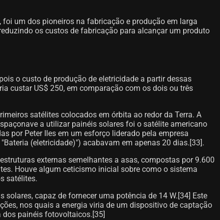
 foi um dos pioneiros na fabricação e produção em larga
, reduzindo os custos de fabricação para alcançar um produto
pois o custo de produção de eletricidade a partir dessas
oderia custar US$ 250, em comparação com os dois ou três
imeiros satélites colocados em órbita ao redor da Terra. A
paçonave a utilizar painéis solares foi o satélite americano
adas por Peter Iles em um esforço liderado pela empresa
"Bateria (eletricidade)") acabavam em apenas 20 dias.[33]​.
m estruturas externas semelhantes a asas, compostas por 9.600
ites. Houve algum ceticismo inicial sobre como o sistema
 satélites.
as solares, capaz de fornecer uma potência de 14 W.[34] Este
es, nos quais a energia viria de um dispositivo de captação
dos painéis fotovoltaicos.[35]​