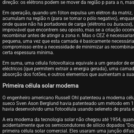
direção: os elétrons podem se mover da região p para a n, mas
Em operação, quando um fóton expulsa um elétron da matriz, 
acumulam na região n (para se tornar o pólo negativo), enqua
onde quase não há portadores de carga (elétrons ou
buracos
)
improvável que encontrem seu oposto, mas se a criação ocorr
recombinar antes de atingir a zona n. Mas o CEZ é necessariam
pequena, uma vez que esta camada é basicamente necessária a
compromisso entre a necessidade de minimizar as recombin
certa espessura mínima.
Em suma, uma célula fotovoltaica equivale a um gerador de en
eléctricos (que permitem extrair a energia gerada), uma camad
absorção dos fotões, e outros elementos que aumentam a sua 
Primeira célula solar moderna
O engenheiro americano Russell Ohl patenteou a moderna célu
sueco Sven Ason Berglund havia patenteado um método em 19
havia desenvolvido uma fotocélula usando seleneto de prata em
A era moderna da tecnologia solar não chegou até 1954, quand
acidentalmente que os semicondutores de silício dopados "Do
primeira célula solar comercial. Eles usaram uma junção dif