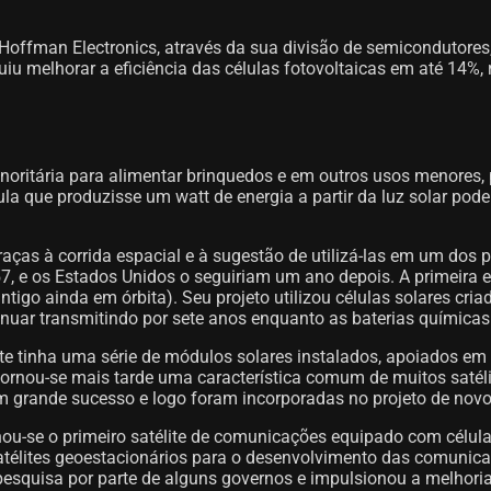
offman Electronics, através da sua divisão de semicondutores,
uiu melhorar a eficiência das células fotovoltaicas em até 14%
inoritária para alimentar brinquedos e em outros usos menores, 
élula que produzisse um watt de energia a partir da luz solar p
ças à corrida espacial e à sugestão de utilizá-las em um dos pr
7, e os Estados Unidos o seguiriam um ano depois. A primeira es
tigo ainda em órbita). Seu projeto utilizou células solares cri
inuar transmitindo por sete anos enquanto as baterias químicas 
ite tinha uma série de módulos solares instalados, apoiados e
 tornou-se mais tarde uma característica comum de muitos satél
m grande sucesso e logo foram incorporadas no projeto de novos
ornou-se o primeiro satélite de comunicações equipado com célul
élites geoestacionários para o desenvolvimento das comunicaçõ
pesquisa por parte de alguns governos e impulsionou a melhoria 