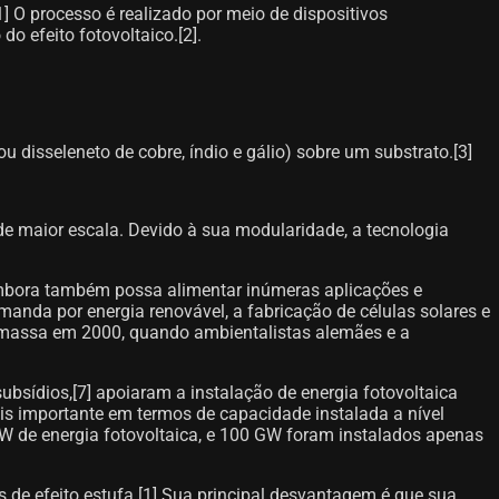
]​ O processo é realizado por meio de dispositivos
o efeito fotovoltaico.[2]​.
disseleneto de cobre, índio e gálio) sobre um substrato.[3]​
 de maior escala. Devido à sua modularidade, a tecnologia
, embora também possa alimentar inúmeras aplicações e
anda por energia renovável, a fabricação de células solares e
m massa em 2000, quando ambientalistas alemães e a
sídios,[7]​ apoiaram a instalação de energia fotovoltaica
mais importante em termos de capacidade instalada a nível
 GW de energia fotovoltaica, e 100 GW foram instalados apenas
de efeito estufa.[1]​ Sua principal desvantagem é que sua