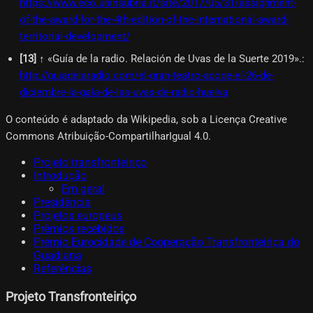
https://www.eco.uninsubria.it/site/2017/05/31/assignment-
of-the-award-for-the-4th-edition-of-the-international-award-
territorial-development/
[
13
]
↑ «Guía de la radio. Relación de Uvas de la Suerte 2019».
:
http://guiadelaradio.com/el-gran-teatro-acoge-el-26-de-
diciembre-la-gala-de-las-uvas-de-radio-huelva
O conteúdo é adaptado da Wikipedia, sob a Licença Creative
Commons Atribuição-CompartilharIgual 4.0.
Projeto transfronteiriço
Introdução
Em geral
Presidência
Projetos europeus
Prêmios recebidos
Prémio Eurocidade de Cooperação Transfronteiriça do
Guadiana
Referências
Projeto Transfronteiriço