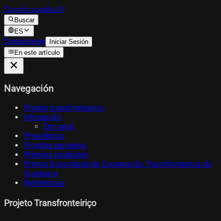
Construpedia.AI
Buscar
ES
Donaciones
Iniciar Sesión
En este artículo
Navegación
Projeto transfronteiriço
Introdução
Em geral
Presidência
Projetos europeus
Prêmios recebidos
Prémio Eurocidade de Cooperação Transfronteiriça do
Guadiana
Referências
Projeto Transfronteiriço