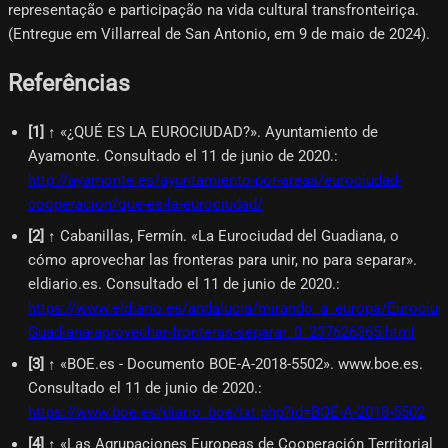
representação e participação na vida cultural transfronteiriça.
(Entregue em Villarreal de San Antonio, em 9 de maio de 2024).
Referências
[
1
]
↑ «¿QUÉ ES LA EUROCIUDAD?». Ayuntamiento de
Ayamonte. Consultado el 11 de junio de 2020.
:
http://ayamonte.es/ayuntamiento-por-areas/eurociudad-
cooperacion/que-es-la-eurociudad/
[
2
]
↑ Cabanillas, Fermín. «La Eurociudad del Guadiana, o
cómo aprovechar las fronteras para unir, no para separar».
eldiario.es. Consultado el 11 de junio de 2020.
:
https://www.eldiario.es/andalucia/mirando_a_europa/Eurociud
Guadiana-aprovechar-fronteras-separar_0_237626365.html
[
3
]
↑ «BOE.es - Documento BOE-A-2018-5502». www.boe.es.
Consultado el 11 de junio de 2020.
:
https://www.boe.es/diario_boe/txt.php?id=BOE-A-2018-5502
[
4
]
↑ «Las Agrupaciones Europeas de Cooperación Territorial