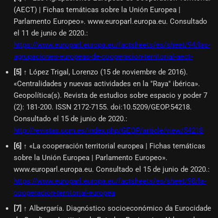
(AECT) | Fichas temáticas sobre la Unión Europea |
Parlamento Europeo». www.europarl.europa.eu. Consultado
el 11 de junio de 2020.
:
https://www.europarl.europa.eu/factsheets/es/sheet/94/las-
agrupaciones-europeas-de-cooperacion-territorial-aect-
[
5
]
↑ López Trigal, Lorenzo (15 de noviembre de 2016).
«Centralidades y nuevas actividades en la "Raya" ibérica».
Geopolítica(s). Revista de estudios sobre espacio y poder 7
(2): 181-200. ISSN 2172-7155. doi:10.5209/GEOP.54218.
Consultado el 15 de junio de 2020.
:
http://revistas.ucm.es/index.php/GEOP/article/view/54218
[
6
]
↑ «La cooperación territorial europea | Fichas temáticas
sobre la Unión Europea | Parlamento Europeo».
www.europarl.europa.eu. Consultado el 15 de junio de 2020.
:
https://www.europarl.europa.eu/factsheets/es/sheet/98/la-
cooperacion-territorial-europea
[
7
]
↑ Albergaría. Diagnóstico socioeconómico da Eurocidade