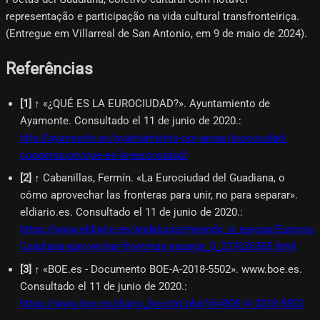
representação e participação na vida cultural transfronteiriça.
(Entregue em Villarreal de San Antonio, em 9 de maio de 2024).
Referências
[
1
]
↑ «¿QUÉ ES LA EUROCIUDAD?». Ayuntamiento de
Ayamonte. Consultado el 11 de junio de 2020.
:
http://ayamonte.es/ayuntamiento-por-areas/eurociudad-
cooperacion/que-es-la-eurociudad/
[
2
]
↑ Cabanillas, Fermín. «La Eurociudad del Guadiana, o
cómo aprovechar las fronteras para unir, no para separar».
eldiario.es. Consultado el 11 de junio de 2020.
:
https://www.eldiario.es/andalucia/mirando_a_europa/Eurociud
Guadiana-aprovechar-fronteras-separar_0_237626365.html
[
3
]
↑ «BOE.es - Documento BOE-A-2018-5502». www.boe.es.
Consultado el 11 de junio de 2020.
:
https://www.boe.es/diario_boe/txt.php?id=BOE-A-2018-5502