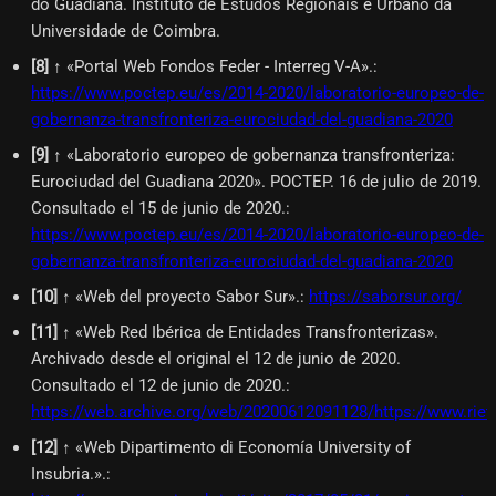
do Guadiana. Instituto de Estudos Regionais e Urbano da
Universidade de Coimbra.
[
8
]
↑ «Portal Web Fondos Feder - Interreg V-A».
:
https://www.poctep.eu/es/2014-2020/laboratorio-europeo-de-
gobernanza-transfronteriza-eurociudad-del-guadiana-2020
[
9
]
↑ «Laboratorio europeo de gobernanza transfronteriza:
Eurociudad del Guadiana 2020». POCTEP. 16 de julio de 2019.
Consultado el 15 de junio de 2020.
:
https://www.poctep.eu/es/2014-2020/laboratorio-europeo-de-
gobernanza-transfronteriza-eurociudad-del-guadiana-2020
[
10
]
↑ «Web del proyecto Sabor Sur».
:
https://saborsur.org/
[
11
]
↑ «Web Red Ibérica de Entidades Transfronterizas».
Archivado desde el original el 12 de junio de 2020.
Consultado el 12 de junio de 2020.
:
https://web.archive.org/web/20200612091128/https://www.riet
[
12
]
↑ «Web Dipartimento di Economía University of
Insubria.».
: