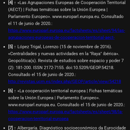
[
4
]
↑ «Las Agrupaciones Europeas de Cooperación Territorial
(AECT) | Fichas temáticas sobre la Unión Europea |
Parlamento Europeo». www.europarl.europa.eu. Consultado
el 11 de junio de 2020.
:
https://www.europarl.europa.eu/factsheets/es/sheet/94/las-
agrupaciones-europeas-de-cooperacion-territorial-aect-
[
5
]
↑ López Trigal, Lorenzo (15 de noviembre de 2016).
«Centralidades y nuevas actividades en la "Raya" ibérica».
Geopolítica(s). Revista de estudios sobre espacio y poder 7
(2): 181-200. ISSN 2172-7155. doi:10.5209/GEOP.54218.
Consultado el 15 de junio de 2020.
:
http://revistas.ucm.es/index.php/GEOP/article/view/54218
[
6
]
↑ «La cooperación territorial europea | Fichas temáticas
sobre la Unión Europea | Parlamento Europeo».
www.europarl.europa.eu. Consultado el 15 de junio de 2020.
:
https://www.europarl.europa.eu/factsheets/es/sheet/98/la-
cooperacion-territorial-europea
[
7
]
↑ Albergaría. Diagnóstico socioeconómico da Eurocidade