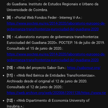
do Guadiana. Instituto de Estudos Regionais e Urbano da
Universidade de Coimbra.
[
8
]
↑ «Portal Web Fondos Feder - Interreg V-A».
:
https://www.poctep.eu/es/2014-2020/laboratorio-europeo-de-
gobernanza-transfronteriza-eurociudad-del-guadiana-2020
[
9
]
↑ «Laboratorio europeo de gobernanza transfronteriza:
Eurociudad del Guadiana 2020». POCTEP. 16 de julio de 2019.
Consultado el 15 de junio de 2020.
:
https://www.poctep.eu/es/2014-2020/laboratorio-europeo-de-
gobernanza-transfronteriza-eurociudad-del-guadiana-2020
[
10
]
↑ «Web del proyecto Sabor Sur».
:
https://saborsur.org/
[
11
]
↑ «Web Red Ibérica de Entidades Transfronterizas».
Archivado desde el original el 12 de junio de 2020.
Consultado el 12 de junio de 2020.
:
https://web.archive.org/web/20200612091128/https://www.riet
[
12
]
↑ «Web Dipartimento di Economía University of
Insubria.».
: