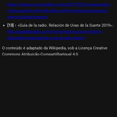
https://www.eco.uninsubria.it/site/2017/05/31/assignment-
of-the-award-for-the-4th-edition-of-the-international-award-
territorial-development/
[
13
]
↑ «Guía de la radio. Relación de Uvas de la Suerte 2019».
:
http://guiadelaradio.com/el-gran-teatro-acoge-el-26-de-
diciembre-la-gala-de-las-uvas-de-radio-huelva
O conteúdo é adaptado da Wikipedia, sob a Licença Creative
Commons Atribuição-CompartilharIgual 4.0.