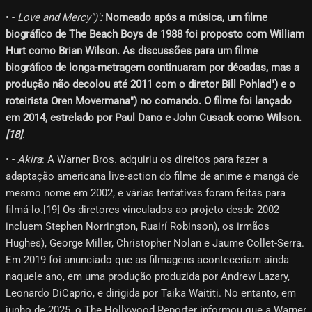
• -
Love and Mercy")'
:
Nomeado após a música, um filme
biográfico de The Beach Boys de 1988 foi proposto com William
Hurt como Brian Wilson. As discussões para um filme
biográfico de longa-metragem continuaram por décadas, mas a
produção não decolou até 2011 com o diretor Bill Pohlad") e o
roteirista Oren Movermana") no comando. O filme foi lançado
em 2014, estrelado por Paul Dano e John Cusack como Wilson.
[18]​
.
• -
Akira
: A Warner Bros. adquiriu os direitos para fazer a
adaptação americana live-action do filme de anime e mangá de
mesmo nome em 2002, e várias tentativas foram feitas para
filmá-lo.[19] Os diretores vinculados ao projeto desde 2002
incluem Stephen Norrington, Ruairí Robinson), os irmãos
Hughes), George Miller, Christopher Nolan e Jaume Collet-Serra.
Em 2019 foi anunciado que as filmagens aconteceriam ainda
naquele ano, em uma produção produzida por Andrew Lazary,
Leonardo DiCaprio, e dirigida por Taika Waititi. No entanto, em
junho de 2025, o The Hollywood Reporter informou que a Warner