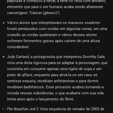
papoulas e começou a nevar, a neve foi feita com amianto,
elemento que para o ser humano acaba sendo altamente
cancerígeno "Câncer (gênero)").
Vários atores que interpretavam os macacos voadores
foram pendurados com cordas em algumas cenas, em uma
ocasião as cordas quebraram e vários desses atores
sofreram ferimentos graves após caírem de uma altura
considerável.
Judy Garland, a protagonista que interpretou Dorothy Gale,
vivia uma dieta rigorosa para se adaptar à personagem, que
consistia em consumir apenas uma tigela de sopa e um
prato de alface, enquanto para ativá-la no set caso se
sentisse exausta, recebiam anfetaminas e para dormir
recebiam barbitúricos. Esse processo acabou tornando-a
viciada nessas substâncias, o que acabaria com sua vida
trinta anos após o lançamento do filme.
• -
The Brazilian Job")
: Uma sequência do remake de 2003 de