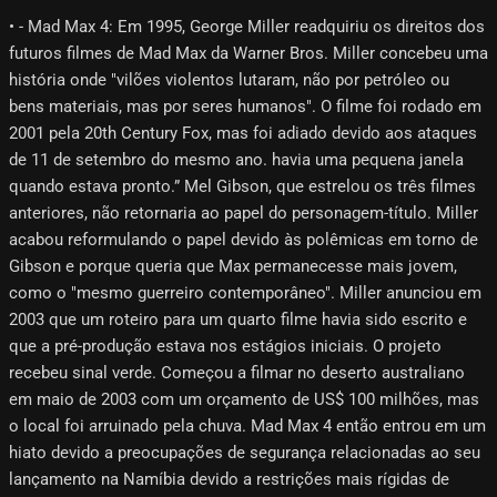
• - Mad Max 4: Em 1995, George Miller readquiriu os direitos dos
futuros filmes de Mad Max da Warner Bros. Miller concebeu uma
história onde "vilões violentos lutaram, não por petróleo ou
bens materiais, mas por seres humanos". O filme foi rodado em
2001 pela 20th Century Fox, mas foi adiado devido aos ataques
de 11 de setembro do mesmo ano. havia uma pequena janela
quando estava pronto.” Mel Gibson, que estrelou os três filmes
anteriores, não retornaria ao papel do personagem-título. Miller
acabou reformulando o papel devido às polêmicas em torno de
Gibson e porque queria que Max permanecesse mais jovem,
como o "mesmo guerreiro contemporâneo". Miller anunciou em
2003 que um roteiro para um quarto filme havia sido escrito e
que a pré-produção estava nos estágios iniciais. O projeto
recebeu sinal verde. Começou a filmar no deserto australiano
em maio de 2003 com um orçamento de US$ 100 milhões, mas
o local foi arruinado pela chuva. Mad Max 4 então entrou em um
hiato devido a preocupações de segurança relacionadas ao seu
lançamento na Namíbia devido a restrições mais rígidas de