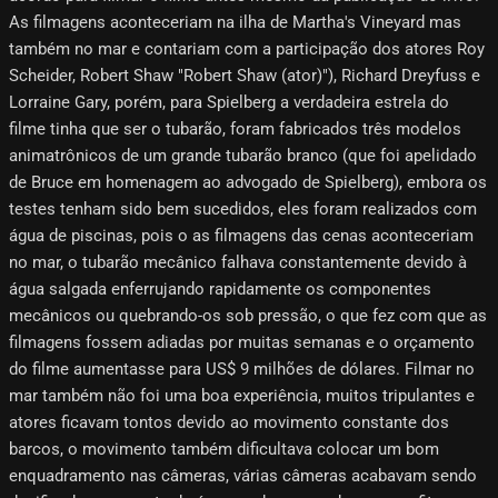
As filmagens aconteceriam na ilha de Martha's Vineyard mas
também no mar e contariam com a participação dos atores Roy
Scheider, Robert Shaw "Robert Shaw (ator)"), Richard Dreyfuss e
Lorraine Gary, porém, para Spielberg a verdadeira estrela do
filme tinha que ser o tubarão, foram fabricados três modelos
animatrônicos de um grande tubarão branco (que foi apelidado
de Bruce em homenagem ao advogado de Spielberg), embora os
testes tenham sido bem sucedidos, eles foram realizados com
água de piscinas, pois o as filmagens das cenas aconteceriam
no mar, o tubarão mecânico falhava constantemente devido à
água salgada enferrujando rapidamente os componentes
mecânicos ou quebrando-os sob pressão, o que fez com que as
filmagens fossem adiadas por muitas semanas e o orçamento
do filme aumentasse para US$ 9 milhões de dólares. Filmar no
mar também não foi uma boa experiência, muitos tripulantes e
atores ficavam tontos devido ao movimento constante dos
barcos, o movimento também dificultava colocar um bom
enquadramento nas câmeras, várias câmeras acabavam sendo