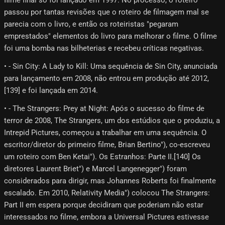
filme final só foi lançado em 1997. No processo, o roteiro
passou por tantas revisões que o roteiro de filmagem mal se
parecia com o livro, e então os roteiristas "pegaram
emprestados" elementos do livro para melhorar o filme. O filme
foi uma bomba nas bilheterias e recebeu críticas negativas.
• - Sin City: A Lady to Kill: Uma sequência de Sin City, anunciada
para lançamento em 2008, não entrou em produção até 2012,
[139]​ e foi lançada em 2014.
• - The Strangers: Prey at Night: Após o sucesso do filme de
terror de 2008, The Strangers, um dos estúdios que o produziu, a
Intrepid Pictures, começou a trabalhar em uma sequência. O
escritor/diretor do primeiro filme, Brian Bertino"), co-escreveu
um roteiro com Ben Ketai"). Os Estranhos: Parte II.[140] Os
diretores Laurent Briet") e Marcel Langenegger") foram
considerados para dirigir, mas Johannes Roberts foi finalmente
escalado. Em 2010, Relativity Media") colocou The Strangers:
Part II em espera porque decidiram que poderiam não estar
interessados no filme, embora a Universal Pictures estivesse