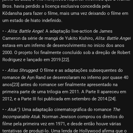
Bros. havia perdido a licença exclusiva concedida pela
Kōdansha para fazer o filme, mais uma vez deixando o filme em
um estado de hiato indefinido.
• -
Alita: Battle Angel
: A adaptação live-action de James
Cameron da série de mangá de Yukito Kishiro,
Alita: Battle Angel
estava em um inferno de desenvolvimento no início dos anos
2000. O projeto foi finalmente concluído sob a direção de Robert
Rodriguez e lançado em 2019.[22]​.
• -
Atlas Shrugged
: O filme e as adaptações subsequentes do
romance de Ayn Rand se desenrolaram no inferno por quase 40
anos[23]​ antes do romance ser finalmente apresentado na
primeira parte de uma trilogia em 2011. A Parte II apareceu em
2012, e a Parte III foi publicada em setembro de 2014.[24]​.
• -
Atuk")
: Uma adaptação cinematográfica do romance
The
Incomparable Atuk
. Norman Jewison comprou os direitos do
filme pela primeira vez em 1971, e desde então houve várias
tentativas de produzi-lo. Uma lenda de Hollywood afirma que o