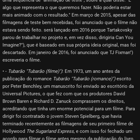
uma sequência de "animação de teste", sobre a qual disse: "É
algo que representa o que queremos fazer. Não poderia estar
mais animado com o resultado." Em março de 2015, apesar das
filmagens de teste bem recebidas, foi anunciado que o filme não
estava sendo feito. será lançado em 2016 porque Tartakovsky
parou de trabalhar no projeto e, em vez disso, dirigiria Can You
Imagine?"), que é baseado em sua própria ideia original, mas foi
descartado. Em janeiro de 2016, foi anunciado que TJ Fixman")
escreveria o filme.
• -
Tubarão "Tubarão (filme)")
: Em 1973, um ano antes da
publicação do romance
Tubarão "Tubarão (romance)")
escrito
por Peter Benchley, um manuscrito foi enviado ao escritório da
Universal Pictures, o que fez com que os produtores David
Brown Baren e Richard D. Zanuck comprassem os direitos,
acreditando que tinha um enorme potencial para um filme. Para
dirigir foi contratado o jovem Steven Spielberg, que havia
terminado recentemente as filmagens de seu primeiro filme de
Hollywood
The Sugarland Express
, e com isso foi fechado um
acordo para filmar o filme antes mesmo da publicação do livro.