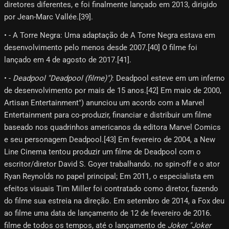
diretores diferentes, e foi finalmente lançado em 2013, dirigido
por Jean-Marc Vallée.[39]​.
• - A Torre Negra: Uma adaptação de A Torre Negra estava em
desenvolvimento pelo menos desde 2007.[40]​ O filme foi
lançado em 4 de agosto de 2017.[41]​.
• -
Deadpool "Deadpool (filme)")
: Deadpool esteve em um inferno
de desenvolvimento por mais de 15 anos.[42]​ Em maio de 2000,
Artisan Entertainment") anunciou um acordo com a Marvel
Entertainment para co-produzir, financiar e distribuir um filme
baseado nos quadrinhos americanos da editora Marvel Comics
e seu personagem Deadpool.[43]​ Em fevereiro de 2004, a New
Line Cinema tentou produzir um filme de Deadpool com o
escritor/diretor David S. Goyer trabalhando. no spin-off e o ator
Ryan Reynolds no papel principal; Em 2011, o especialista em
efeitos visuais Tim Miller foi contratado como diretor, fazendo
do filme sua estreia na direção. Em setembro de 2014, a Fox deu
ao filme uma data de lançamento de 12 de fevereiro de 2016.
filme de todos os tempos, até o lançamento de
Joker "Joker