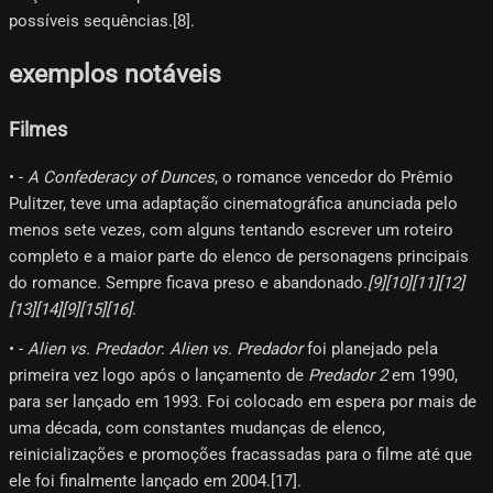
possíveis sequências.[8]​.
exemplos notáveis
Filmes
• -
A Confederacy of Dunces
, o romance vencedor do Prêmio
Pulitzer, teve uma adaptação cinematográfica anunciada pelo
menos sete vezes, com alguns tentando escrever um roteiro
completo e a maior parte do elenco de personagens principais
do romance. Sempre ficava preso e abandonado.
[9]​[10]​[11]​[12]​
[13]​[14]​[9]​[15]​[16]​
.
• -
Alien vs. Predador
:
Alien vs. Predador
foi planejado pela
primeira vez logo após o lançamento de
Predador 2
em 1990,
para ser lançado em 1993. Foi colocado em espera por mais de
uma década, com constantes mudanças de elenco,
reinicializações e promoções fracassadas para o filme até que
ele foi finalmente lançado em 2004.[17]​.