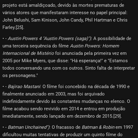
projeto está amaldiçoado, devido às mortes prematuras de
vários atores que manifestaram interesse no papel principal:
John Belushi, Sam Kinison, John Candy, Phil Hartman e Chris
Farley.[25]​.
• -
Austin Powers 4 "Austin Powers (saga)")
: A possibilidade de
uma terceira sequência do filme
Austin Powers: Homem
Internacional de Mistério
foi anunciada pela primeira vez em
2005 por Mike Myers, que disse: "Há esperança!" e "Estamos
todos conversando uns com os outros. Sinto falta de interpretar
os personagens."
• -
Bajirao Mastani
: O filme foi concebido na década de 1990 e
finalmente anunciado em 2003, mas foi arquivado
indefinidamente devido às constantes mudanças no elenco. O
filme acabou sendo revivido em 2014 e entrou em produção
imediatamente, sendo lançado em dezembro de 2015.[29]​.
• -
Batman Unchained")
: O fracasso de
Batman & Robin
em 1997
dificultou muitas tentativas de produzir um quinto filme do