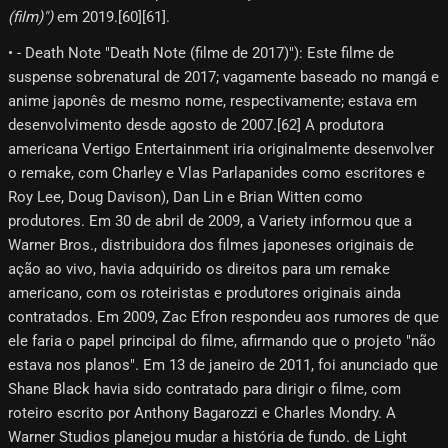
(film)")
em 2019.[60][61]​.
• - Death Note "Death Note (filme de 2017)"): Este filme de
suspense sobrenatural de 2017; vagamente baseado no mangá e
anime japonês de mesmo nome, respectivamente; estava em
desenvolvimento desde agosto de 2007.[62] A produtora
americana Vertigo Entertainment iria originalmente desenvolver
o remake, com Charley e Vlas Parlapanides como escritores e
Roy Lee, Doug Davison), Dan Lin e Brian Witten como
produtores. Em 30 de abril de 2009, a Variety informou que a
Warner Bros., distribuidora dos filmes japoneses originais de
ação ao vivo, havia adquirido os direitos para um remake
americano, com os roteiristas e produtores originais ainda
contratados. Em 2009, Zac Efron respondeu aos rumores de que
ele faria o papel principal do filme, afirmando que o projeto "não
estava nos planos". Em 13 de janeiro de 2011, foi anunciado que
Shane Black havia sido contratado para dirigir o filme, com
roteiro escrito por Anthony Bagarozzi e Charles Mondry. A
Warner Studios planejou mudar a história de fundo. de Light