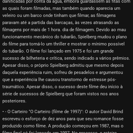
danificadas por conta da água, embora guardassem as fitas com
as quais foram filmadas, mas também quando aparecia um
veleiro ou um barco onde tinham que filmar, as filmagens
paravam até a partida das barcaças, às vezes atrasando as
filmagens por mais de 1 hora. dia de filmagem. Devido ao mau
funcionamento mecânico do tubarão, Spielberg mudou o plano
do filme para torná-lo um thriller e mostrar o mínimo possível
do tubarão. O filme foi lançado em 1975 e foi um grande
sucesso de bilheteria e crítica, sendo indicado a vários prêmios.
Apesar disso, o próprio Spielberg admitiu que mesmo depois
daquela experiência ruim, sofreu de pesadelos e argumentou
que a experiência lhe causou transtorno de estresse pós-
traumático. Apesar disso, o sucesso deste filme deu início à
série de sucessos de Spielberg que foram vistos nos anos
posteriores.
• - O Carteiro "O Carteiro (filme de 1997)": O autor David Brind
escreveu o esforço de dez anos para que seu romance fosse
produzido como filme. A produção começou em 1987, mas o