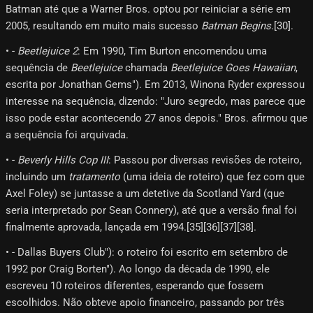
Batman até que a Warner Bros. optou por reiniciar a série em
2005, resultando em muito mais sucesso
Batman Begins
.[30]​.
• -
Beetlejuice 2
: Em 1990, Tim Burton encomendou uma
sequência de
Beetlejuice
chamada
Beetlejuice Goes Hawaiian
,
escrita por Jonathan Gems"). Em 2013, Winona Ryder expressou
interesse na sequência, dizendo: "Juro segredo, mas parece que
isso pode estar acontecendo 27 anos depois." Bros. afirmou que
a sequência foi arquivada.
• -
Beverly Hills Cop III
: Passou por diversas revisões de roteiro,
incluindo um
tratamento
(uma ideia de roteiro) que fez com que
Axel Foley) se juntasse a um detetive da Scotland Yard (que
seria interpretado por Sean Connery), até que a versão final foi
finalmente aprovada, lançada em 1994.[35]​[36]​[37]​[38]​.
• - Dallas Buyers Club"): o roteiro foi escrito em setembro de
1992 por Craig Borten"). Ao longo da década de 1990, ele
escreveu 10 roteiros diferentes, esperando que fossem
escolhidos. Não obteve apoio financeiro, passando por três