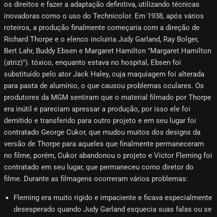
os direitos e fazer a adaptação definitiva, utilizando técnicas
inovadoras como o uso do Technicolor. Em 1938, após vários
roteiros, a produção finalmente começaria com a direção de
Richard Thorpe e o elenco incluiria Judy Garland, Ray Bolger,
Bert Lahr, Buddy Ebsen e Margaret Hamilton "Margaret Hamilton
(atriz)"). tóxico, enquanto estava no hospital, Ebsen foi
substituído pelo ator Jack Haley, cuja maquiagem foi alterada
para pasta de alumínio, o que causou problemas oculares. Os
produtores da MGM sentiram que o material filmado por Thorpe
era inútil e pareciam apressar a produção, por isso ele foi
demitido e transferido para outro projeto e em seu lugar foi
contratado George Cukor, que mudou muitos dos designs da
versão de Thorpe para aqueles que finalmente permaneceram
no filme, porém, Cukor abandonou o projeto e Victor Fleming foi
contratado em seu lugar, que permaneceu como diretor do
filme. Durante as filmagens ocorreram vários problemas:
Fleming era muito rígido e impaciente e ficava especialmente
desesperado quando Judy Garland esquecia suas falas ou se