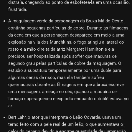
distraía, chegando ao ponto de esbofeteá-la em uma ocasião,
frustrada.
A maquiagem verde da personagem da Bruxa Má do Oeste
continha pequenas partículas de cobre. Durante as filmagens
da cena em que a personagem desaparece em meio a uma
explosão na vila dos Munchkins, o fogo atingiu a lateral do
rosto e a mão direita da atriz Margaret Hamilton e ela
precisou ser hospitalizada após sofrer queimaduras de
segundo grau pelas partículas de cobre da maquiagem. O
estúdio a substituiu temporariamente por uma dublê para
algumas cenas de risco, mas ela também sofreu
queimaduras durante as filmagens em que a bruxa escreve
uma mensagem. ameaça no céu, quando a máquina de
fumaça superaqueceu e explodiu enquanto o dublê estava no
ar.
Bert Lahr, o ator que interpreta o Leão Covarde, usava um
terno feito com a pele real de um leão, o que aumentava o
calor do cenário devido à enorme quantidade de iluminação