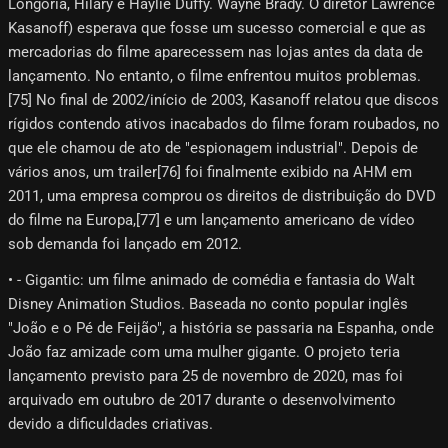
Longoria, Hilary e Haylie Duffy. Wayne Brady. O diretor Lawrence
Kasanoff) esperava que fosse um sucesso comercial e que as
mercadorias do filme aparecessem nas lojas antes da data de
lançamento. No entanto, o filme enfrentou muitos problemas.
[75] No final de 2002/início de 2003, Kasanoff relatou que discos
rígidos contendo ativos inacabados do filme foram roubados, no
que ele chamou de ato de "espionagem industrial". Depois de
vários anos, um trailer[76]​ foi finalmente exibido na AHM em
2011, uma empresa comprou os direitos de distribuição do DVD
do filme na Europa,[77]​ e um lançamento americano de vídeo
sob demanda foi lançado em 2012.
• - Gigantic: um filme animado de comédia e fantasia do Walt
Disney Animation Studios. Baseada no conto popular inglês
"João e o Pé de Feijão", a história se passaria na Espanha, onde
João faz amizade com uma mulher gigante. O projeto teria
lançamento previsto para 25 de novembro de 2020, mas foi
arquivado em outubro de 2017 durante o desenvolvimento
devido a dificuldades criativas.