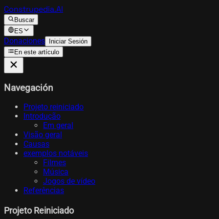
Construpedia.AI
Buscar
ES
Donaciones
Iniciar Sesión
En este artículo
Navegación
Projeto reiniciado
Introdução
Em geral
Visão geral
Causas
exemplos notáveis
Filmes
Música
Jogos de vídeo
Referências
Projeto Reiniciado