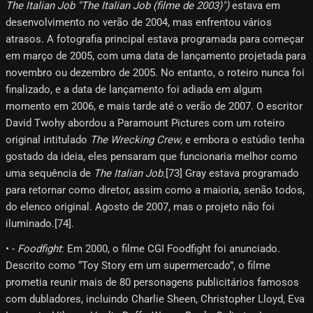
The Italian Job "The Italian Job (filme de 2003)")
estava em
desenvolvimento no verão de 2004, mas enfrentou vários
atrasos. A fotografia principal estava programada para começar
em março de 2005, com uma data de lançamento projetada para
novembro ou dezembro de 2005. No entanto, o roteiro nunca foi
finalizado, e a data de lançamento foi adiada em algum
momento em 2006, e mais tarde até o verão de 2007. O escritor
David Twohy abordou a Paramount Pictures com um roteiro
original intitulado
The Wrecking Crew
, e embora o estúdio tenha
gostado da ideia, eles pensaram que funcionaria melhor como
uma sequência de
The Italian Job
.[73] Gray estava programado
para retornar como diretor, assim como a maioria, senão todos,
do elenco original. Agosto de 2007, mas o projeto não foi
iluminado.[74]​.
• -
Foodfight
: Em 2000, o filme CGI Foodfight foi anunciado.
Descrito como “Toy Story em um supermercado”, o filme
prometia reunir mais de 80 personagens publicitários famosos
com dubladores, incluindo Charlie Sheen, Christopher Lloyd, Eva