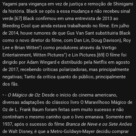
Yagami para vingança em vez de justiça e remoção de Shinigami
da história. Black se opôs a essa mudança e não recebeu sinal
verde.[67] Black confirmou em uma entrevista de 2013 ao
Bleeding Cool que ainda estava trabalhando no filme. Em julho
de 2014, houve rumores de que Gus Van Sant substituiria Black
como o novo diretor do filme, com Dan Lin, Doug Davison), Roy
Lee e Brian Witten") como produtores através da Vertigo
Entertainment, Witten Pictures") e Lin Pictures.[69] O filme foi
dirigido por Adam Wingard e distribuído pela Netflix em agosto
de 2017, recebendo críticas polarizadoras, mas principalmente
negativas; Tanto da crítica quanto do público, principalmente
dos fãs.
• -
O Mágico de Oz
: Desde o início do cinema americano,
diversas adaptações do clássico livro O Maravilhoso Mágico de
Oz de L. Frank Baum foram feitas sem muito sucesso e não
continham o mesmo carinho que o livro emanava. Somente em
1937, após o sucesso do filme
Branca de Neve e os Sete Anões
de Walt Disney, é que a Metro-Goldwyn-Mayer decidiu comprar