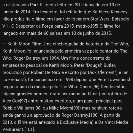
a de Jurassic Park III. seria feito em 3D e lançado em 13 de
junho de 2014. Em fevereiro, foi relatado que Kathleen Kennedy
não produziria o filme em favor de focar em Star Wars: Episódio
VII - O Despertar da Força para 2015. motivo.[95] O filme foi
lançado em mais de 60 países em 10 de junho de 2015.
• - Keith Moon Film: Uma cinebiografia do baterista do The Who,
Keith Moon, foi anunciada pela primeira vez pelo cantor do The
Who, Roger Daltrey, em 1994. Um filme concorrente do
empresário pessoal de Keith Moon, Peter "Dougal" Butler,
produzido por Robert De Niro e escrito por Dick Clement") e Ian
La Frenais"), foi cancelado em 1998 depois que Pete Townshend
negou o uso da música pelo The Who. Quem.[96] Desde então,
alguns grandes nomes foram anexados ao filme (um roteiro de
Alex Cox[97]​ entre muitos escritos, e um papel principal para
Robbie Williams[98]​ ou Mike Myers[99]​) mas nenhum roteiro
ainda ganhou a aprovação de Roger Daltrey.[100]​ A partir de
2013, o filme está anexado à Exclusive Media) e Da Vinci Media
Ventures").[101]​.