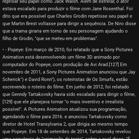
reprisar seu papel como Jack Walsh. Além de estrelar, o ator
estava escalado para produzir o filme com Jane Rosenthal. Foi
dito que era possível que Charles Grodin repetisse seu papel e
que Martin Brest voltasse para dirigir a sequência. De Niro disse
que a trama giraria em torno de seu personagem ajudando o
filho de Grodin, "que se meteu em problemas".
• - Popeye: Em março de 2010, foi relatado que a Sony Pictures
Animation está desenvolvendo um filme 3D animado por
computador do Popeye, com produção de Avi Arad.[127] Em
novembro de 2011, a Sony Pictures Animation anunciou que Jay
Scherick") e David Ronn"), os roteiristas de Os Smurfs, estão
escrevendo o roteiro do filme. Em junho de 2012, foi relatado
que Genndy Tartakovsky havia sido escalado para dirigir o filme,
[129]​ que ele planejava tornar "o mais inventivo e irrealista
possível". A Pictures Animation atualizou sua programação,
agendando o filme para 2016. e anunciou Tartakovsky como
diretor de Hotel Transylvania 2, que dirigia ao mesmo tempo
que Popeye. Em 18 de setembro de 2014, Tartakovsky revelou