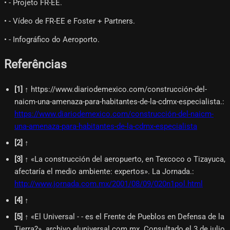
• - Projeto FR-EE.
• - Vídeo de FR-EE e Foster + Partners.
• - Infográfico do Aeroporto.
Referências
[
1
]
↑ https://www.diariodemexico.com/construcción-del-
naicm-una-amenaza-para-habitantes-de-la-cdmx-especialista.
:
https://www.diariodemexico.com/construcción-del-naicm-
una-amenaza-para-habitantes-de-la-cdmx-especialista
[
2
]
↑
[
3
]
↑ «La construcción del aeropuerto, en Texcoco o Tizayuca,
afectaría el medio ambiente: expertos». La Jornada.
:
http://www.jornada.com.mx/2001/08/09/020n1pol.html
[
4
]
↑
[
5
]
↑ «El Universal - - es el Frente de Pueblos en Defensa de la
Tierra?». archivo.eluniversal.com.mx. Consultado el 3 de julio