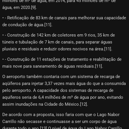
milhões de m³ de água, em 2014, para 45 milhões de m³ de
água, em 2020.[9]​.
• - Retificação de 83 km de canais para melhorar sua capacidade
de condução de água.[11]​.
• - Construção de 142 km de coletores em 9 rios, 35 km de
túneis e tubulação de 7 km de canais, para separar águas
pluviais e residuais e reduzir odores nocivos na área.[11]​.
• - Construção de 11 estações de tratamento e reabilitação de
mais nove para saneamento de águas residuais.[11]​.
O aeroporto também contaria com um sistema de recarga de
aqüíferos para injetar 3,37 vezes mais água do que a consumida
pelo aeroporto. A capacidade dos sistemas de recarga de
aquíferos seria de 6,4 milhões de m³ de água por ano, evitando
assim inundações na Cidade do México.[12]​.
De acordo com a proposta, isso faria com que o Lago Nabor
Carrillo não secasse e continuasse a ser um corpo de água
durante todo o ano.[13]​ O nível de água do Lago Nabor Carrillo