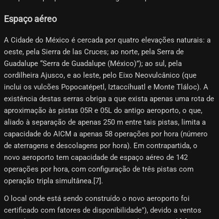
Espaço aéreo
A Cidade do México é cercada por quatro elevações naturais: a
oeste, pela Sierra de las Cruces; ao norte, pela Serra de
Guadalupe “Serra de Guadalupe (México)”); ao sul, pela
cordilheira Ajusco, e ao leste, pelo Eixo Neovulcânico (que
inclui os vulcões Popocatépetl, Iztaccíhuatl e Monte Tláloc). A
existência destas serras obriga a que exista apenas uma rota de
aproximação às pistas 05R e 05L do antigo aeroporto, o que,
aliado à separação de apenas 250 m entre tais pistas, limita a
capacidade do AICM a apenas 58 operações por hora (número
de aterragens e descolagens por hora). Em contrapartida, o
novo aeroporto tem capacidade de espaço aéreo de 142
operações por hora, com configuração de três pistas com
operação tripla simultânea.[7]​.
O local onde está sendo construído o novo aeroporto foi
certificado com fatores de disponibilidade"), devido a ventos