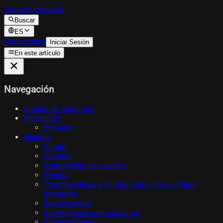
Construpedia.AI
Buscar
ES
Donaciones
Iniciar Sesión
En este artículo
Navegación
projeto de aeroporto
Introdução
Em geral
História
Fundo
Estudos
Competição de seleção
Projeto
Características e comparação com o antigo
aeroporto
Espaço aéreo
Interferência com pássaros
Financiamento