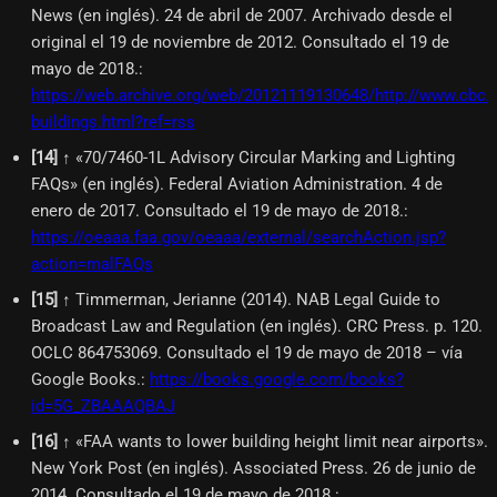
News (en inglés). 24 de abril de 2007. Archivado desde el
original el 19 de noviembre de 2012. Consultado el 19 de
mayo de 2018.
:
https://web.archive.org/web/20121119130648/http://www.cbc
buildings.html?ref=rss
[
14
]
↑ «70/7460-1L Advisory Circular Marking and Lighting
FAQs» (en inglés). Federal Aviation Administration. 4 de
enero de 2017. Consultado el 19 de mayo de 2018.
:
https://oeaaa.faa.gov/oeaaa/external/searchAction.jsp?
action=malFAQs
[
15
]
↑ Timmerman, Jerianne (2014). NAB Legal Guide to
Broadcast Law and Regulation (en inglés). CRC Press. p. 120.
OCLC 864753069. Consultado el 19 de mayo de 2018 – vía
Google Books.
:
https://books.google.com/books?
id=5G_ZBAAAQBAJ
[
16
]
↑ «FAA wants to lower building height limit near airports».
New York Post (en inglés). Associated Press. 26 de junio de
2014. Consultado el 19 de mayo de 2018.
: