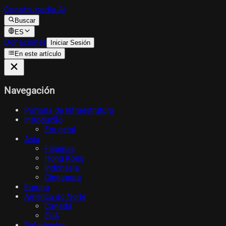
Construpedia.AI
Buscar
ES
Donaciones
Iniciar Sesión
En este artículo
Navegación
Portaria de Infraestrutura
Introdução
Em geral
Ásia
Filipinas
Hong Kong
Indonésia
Cingapura
Europa
América do Norte
Canadá
EUA
Referências