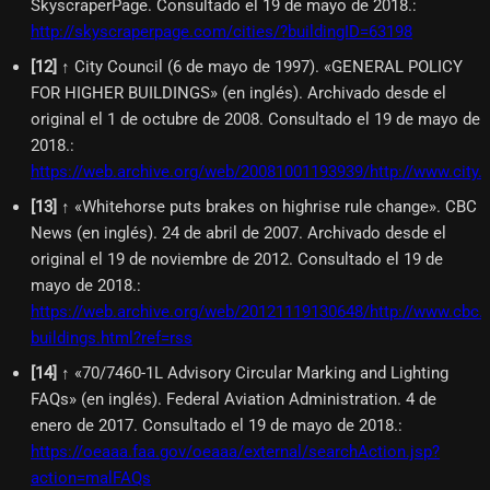
SkyscraperPage. Consultado el 19 de mayo de 2018.
:
http://skyscraperpage.com/cities/?buildingID=63198
[
12
]
↑ City Council (6 de mayo de 1997). «GENERAL POLICY
FOR HIGHER BUILDINGS» (en inglés). Archivado desde el
original el 1 de octubre de 2008. Consultado el 19 de mayo de
2018.
:
https://web.archive.org/web/20081001193939/http://www.cit
[
13
]
↑ «Whitehorse puts brakes on highrise rule change». CBC
News (en inglés). 24 de abril de 2007. Archivado desde el
original el 19 de noviembre de 2012. Consultado el 19 de
mayo de 2018.
:
https://web.archive.org/web/20121119130648/http://www.cbc
buildings.html?ref=rss
[
14
]
↑ «70/7460-1L Advisory Circular Marking and Lighting
FAQs» (en inglés). Federal Aviation Administration. 4 de
enero de 2017. Consultado el 19 de mayo de 2018.
:
https://oeaaa.faa.gov/oeaaa/external/searchAction.jsp?
action=malFAQs