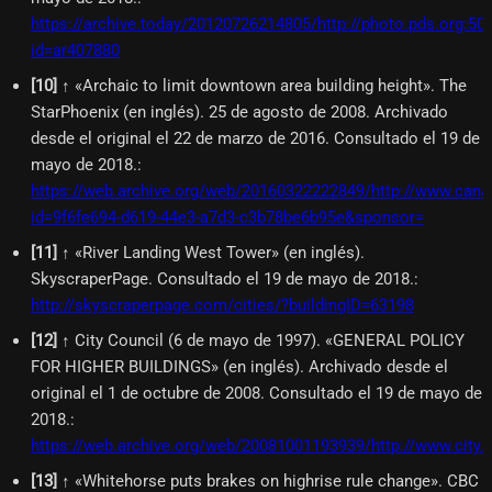
https://archive.today/20120726214805/http://photo.pds.org:500
id=ar407880
[
10
]
↑ «Archaic to limit downtown area building height». The
StarPhoenix (en inglés). 25 de agosto de 2008. Archivado
desde el original el 22 de marzo de 2016. Consultado el 19 de
mayo de 2018.
:
https://web.archive.org/web/20160322222849/http://www.cana
id=9f6fe694-d619-44e3-a7d3-c3b78be6b95e&sponsor=
[
11
]
↑ «River Landing West Tower» (en inglés).
SkyscraperPage. Consultado el 19 de mayo de 2018.
:
http://skyscraperpage.com/cities/?buildingID=63198
[
12
]
↑ City Council (6 de mayo de 1997). «GENERAL POLICY
FOR HIGHER BUILDINGS» (en inglés). Archivado desde el
original el 1 de octubre de 2008. Consultado el 19 de mayo de
2018.
:
https://web.archive.org/web/20081001193939/http://www.cit
[
13
]
↑ «Whitehorse puts brakes on highrise rule change». CBC