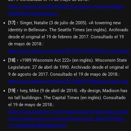
https://nypost.com/2014/06/26/faa-wants-to-lower-building-
height-limit-near-airports/
[
17
]
↑ Singer, Natalie (3 de julio de 2005). «A towering new
identity in Bellevue». The Seattle Times (en inglés). Archivado
desde el original el 19 de febrero de 2017. Consultado el 19
de mayo de 2018.
:
https://web.archive.org/web/20170219174902/http://old.seat
[
18
]
↑ «1989 Wisconsin Act 222» (en inglés). Wisconsin State
Legislature. 27 de abril de 1990. Archivado desde el original el
9 de agosto de 2017. Consultado el 19 de mayo de 2018.
:
https://web.archive.org/web/20170809131406/http://docs.legis
[
19
]
↑ Ivey, Mike (9 de abril de 2014). «By design, Madison has
no tall buildings». The Capital Times (en inglés). Consultado
el 19 de mayo de 2018.
:
https://host.madison.com/ct/news/local/writers/mike_ivey/by
design-madison-has-no-tall-buildings/article_64e73570-b5e1-
11e3-9e53-0019bb2963f4.html