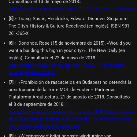
Consultado el 13 de mayo de 2018.
:
https://travel.kompas.com/read/2011/11/29/1151379/dikhawati
[
5
]
↑ Tsang, Susan; Hendricks, Edward. Discover Singapore:
The City's History & Culture Redefined (en inglés). ISBN 981-
261-365-X.
[
6
]
↑ Donohoe, Rose (15 de noviembre de 2015). «Would you
want a building this high in your city?». The New Daily (en
inglés). Consultado el 22 de mayo de 2018.
:
https://thenewdaily.com.au/sponsored/2015/11/15/want-
building-high-built-city/
[
7
]
↑ «Prohibición de rascacielos en Budapest no detendrá la
construcción de la Torre MOL de Foster + Partners».
Plataforma Arquitectura. 21 de agosto de 2018. Consultado
el 8 de septiembre de 2018.
:
https://www.plataformaarquitectura.cl/cl/900580/prohibicion-
de-rascacielos-en-budapest-no-detendra-la-construccion-de-
la-torre-mol-de-foster-plus-partners
[
8
]
↑ «Wieringerwerf krijgt hoogste windturbine van