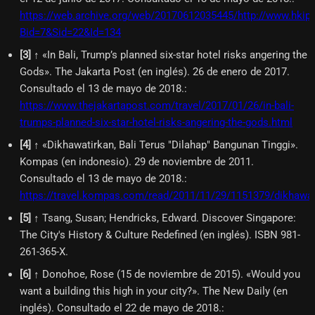
https://web.archive.org/web/20170612035445/http://www.hkip
Bid=7&Sid=22&Id=134
[
3
]
↑ «In Bali, Trump’s planned six-star hotel risks angering the
Gods». The Jakarta Post (en inglés). 26 de enero de 2017.
Consultado el 13 de mayo de 2018.
:
https://www.thejakartapost.com/travel/2017/01/26/in-bali-
trumps-planned-six-star-hotel-risks-angering-the-gods.html
[
4
]
↑ «Dikhawatirkan, Bali Terus "Dilahap" Bangunan Tinggi».
Kompas (en indonesio). 29 de noviembre de 2011.
Consultado el 13 de mayo de 2018.
:
https://travel.kompas.com/read/2011/11/29/1151379/dikhawati
[
5
]
↑ Tsang, Susan; Hendricks, Edward. Discover Singapore:
The City's History & Culture Redefined (en inglés). ISBN 981-
261-365-X.
[
6
]
↑ Donohoe, Rose (15 de noviembre de 2015). «Would you
want a building this high in your city?». The New Daily (en
inglés). Consultado el 22 de mayo de 2018.
: