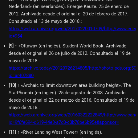
Nederland» (en neerlandés). Energie Keuze. 25 de enero de
2012. Archivado desde el original el 20 de febrero de 2017.
Consultado el 13 de mayo de 2018.
:
https://web.archive.org/web/20170220010709/http://www.ener
id=954
[
9
]
↑ «Ottawa» (en inglés). Student World Book. Archivado
desde el original el 26 de julio de 2012. Consultado el 19 de
mayo de 2018.
:
https://archive.today/20120726214805/http://photo.pds.org:500
id=ar407880
[
10
]
↑ «Archaic to limit downtown area building height». The
StarPhoenix (en inglés). 25 de agosto de 2008. Archivado
desde el original el 22 de marzo de 2016. Consultado el 19 de
mayo de 2018.
:
https://web.archive.org/web/20160322222849/http://www.cana
id=9f6fe694-d619-44e3-a7d3-c3b78be6b95e&sponsor=
[
11
]
↑ «River Landing West Tower» (en inglés).