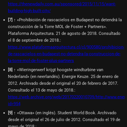
https://thenewdaily.com.au/sponsored/2015/11/15/want-
building-high-built-city/
[
7
]
↑ «Prohibición de rascacielos en Budapest no detendrá la
construcción de la Torre MOL de Foster + Partners».
Plataforma Arquitectura. 21 de agosto de 2018. Consultado
el 8 de septiembre de 2018.
:
https://www.plataformaarquitectura.cl/cl/900580/prohibicion-
de-rascacielos-en-budapest-no-detendra-la-construccion-de-
la-torre-mol-de-foster-plus-partners
[
8
]
↑ «Wieringerwerf krijgt hoogste windturbine van
Nederland» (en neerlandés). Energie Keuze. 25 de enero de
2012. Archivado desde el original el 20 de febrero de 2017.
Consultado el 13 de mayo de 2018.
:
https://web.archive.org/web/20170220010709/http://www.ener
id=954
[
9
]
↑ «Ottawa» (en inglés). Student World Book. Archivado
desde el original el 26 de julio de 2012. Consultado el 19 de
mayo de 2018.
: