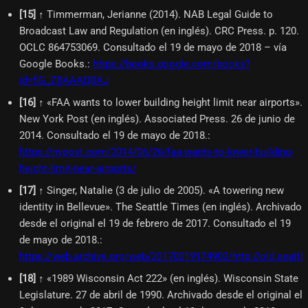
[
15
]
↑ Timmerman, Jerianne (2014). NAB Legal Guide to
Broadcast Law and Regulation (en inglés). CRC Press. p. 120.
OCLC 864753069. Consultado el 19 de mayo de 2018 – vía
Google Books.
:
https://books.google.com/books?
id=5G_ZBAAAQBAJ
[
16
]
↑ «FAA wants to lower building height limit near airports».
New York Post (en inglés). Associated Press. 26 de junio de
2014. Consultado el 19 de mayo de 2018.
:
https://nypost.com/2014/06/26/faa-wants-to-lower-building-
height-limit-near-airports/
[
17
]
↑ Singer, Natalie (3 de julio de 2005). «A towering new
identity in Bellevue». The Seattle Times (en inglés). Archivado
desde el original el 19 de febrero de 2017. Consultado el 19
de mayo de 2018.
:
https://web.archive.org/web/20170219174902/http://old.seat
[
18
]
↑ «1989 Wisconsin Act 222» (en inglés). Wisconsin State
Legislature. 27 de abril de 1990. Archivado desde el original el