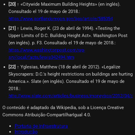
[
20
]
↑ «Citywide Maximum Building Heights» (en inglés).
Consultado el 19 de mayo de 2018.
:
https://www.portlandoregon.gov/bps/article/585054
[
21
]
↑ Lewis, Roger K. (23 de abril de 1994). «Testing the
Upper Limits of D.C. Building Height Act». Washington Post
(en inglés). p. F3. Consultado el 19 de mayo de 2018.
:
https://www.washingtonpost.com/wp-
srv/local/facts/lewis042494.htm
[
22
]
↑ Yglesias, Matthew (18 de abril de 2012). «Legalize
Skyscrapers: D.C.'s height restrictions on buildings are hurting
America.». Slate (en inglés). Consultado el 19 de mayo de
2018.
:
http://www.slate.com/articles/business/moneybox/2012/04/d_c
O conteúdo é adaptado da Wikipedia, sob a Licença Creative
Commons Atribuição-CompartilharIgual 4.0.
Portaria de Infraestrutura
Introdução