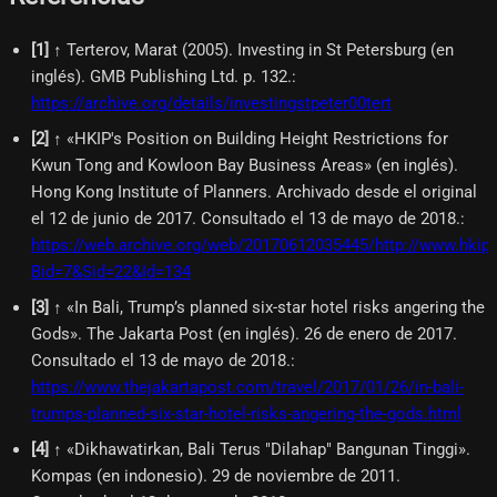
[
1
]
↑ Terterov, Marat (2005). Investing in St Petersburg (en
inglés). GMB Publishing Ltd. p. 132.
:
https://archive.org/details/investingstpeter00tert
[
2
]
↑ «HKIP's Position on Building Height Restrictions for
Kwun Tong and Kowloon Bay Business Areas» (en inglés).
Hong Kong Institute of Planners. Archivado desde el original
el 12 de junio de 2017. Consultado el 13 de mayo de 2018.
:
https://web.archive.org/web/20170612035445/http://www.hkip
Bid=7&Sid=22&Id=134
[
3
]
↑ «In Bali, Trump’s planned six-star hotel risks angering the
Gods». The Jakarta Post (en inglés). 26 de enero de 2017.
Consultado el 13 de mayo de 2018.
:
https://www.thejakartapost.com/travel/2017/01/26/in-bali-
trumps-planned-six-star-hotel-risks-angering-the-gods.html
[
4
]
↑ «Dikhawatirkan, Bali Terus "Dilahap" Bangunan Tinggi».
Kompas (en indonesio). 29 de noviembre de 2011.