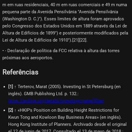
m em ruas residenciais, 40 m em ruas comerciais e 49 m numa
pequena parte da Avenida Pensilvânia "Avenida Pensilvânia
(Washington D. C.)"). Esses limites de altura foram aprovados
pelo Congresso dos Estados Unidos em 1889 através da Lei de
Altura de Edifícios de 1899") e posteriormente modificados pela
Lei de Altura de Edifícios de 1910").[21]​[22]​.
• - Declaração de política da FCC relativa à altura das torres
próximas aos aeroportos.
Referências
[
1
]
↑ Terterov, Marat (2005). Investing in St Petersburg (en
inglés). GMB Publishing Ltd. p. 132.
:
https://archive.org/details/investingstpeter00tert
[
2
]
↑ «HKIP's Position on Building Height Restrictions for
Kwun Tong and Kowloon Bay Business Areas» (en inglés).
Hong Kong Institute of Planners. Archivado desde el original
el 12 de junio de 2017. Consultado el 13 de mayo de 2018.
: