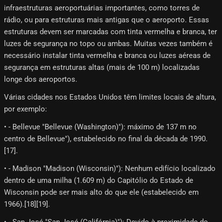
infraestruturas aeroportuárias importantes, como torres de
rádio, ou para estruturas mais antigas que o aeroporto. Essas
estruturas devem ser marcadas com tinta vermelha e branca, ter
luzes de segurança no topo ou ambas. Muitas vezes também é
necessário instalar tinta vermelha e branca ou luzes aéreas de
segurança em estruturas altas (mais de 100 m) localizadas
longe dos aeroportos.
Várias cidades nos Estados Unidos têm limites locais de altura,
por exemplo:
• - Bellevue "Bellevue (Washington)"): máximo de 137 m no
centro de Bellevue"), estabelecido no final da década de 1990.
[17]​.
• - Madison "Madison (Wisconsin)"): Nenhum edifício localizado
dentro de uma milha (1.609 m) do Capitólio do Estado de
Wisconsin pode ser mais alto do que ele (estabelecido em
1966).[18]​[19]​.
• - San José "San José (Califórnia)"): Devido à proximidade do