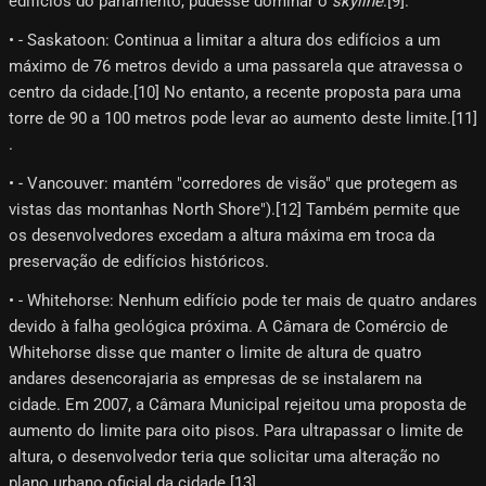
edifícios do parlamento, pudesse dominar o
skyline
.[9]​.
• - Saskatoon: Continua a limitar a altura dos edifícios a um
máximo de 76 metros devido a uma passarela que atravessa o
centro da cidade.[10]​ No entanto, a recente proposta para uma
torre de 90 a 100 metros pode levar ao aumento deste limite.[11]​
.
• - Vancouver: mantém "corredores de visão" que protegem as
vistas das montanhas North Shore").[12]​ Também permite que
os desenvolvedores excedam a altura máxima em troca da
preservação de edifícios históricos.
• - Whitehorse: Nenhum edifício pode ter mais de quatro andares
devido à falha geológica próxima. A Câmara de Comércio de
Whitehorse disse que manter o limite de altura de quatro
andares desencorajaria as empresas de se instalarem na
cidade. Em 2007, a Câmara Municipal rejeitou uma proposta de
aumento do limite para oito pisos. Para ultrapassar o limite de
altura, o desenvolvedor teria que solicitar uma alteração no
plano urbano oficial da cidade.[13]​.