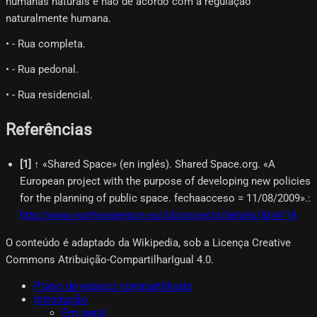
humanas naturais e não de acordo com a regulação
naturalmente humana.
• - Rua completa.
• - Rua pedonal.
• - Rua residencial.
Referências
[
1
]
↑ «Shared Space» (en inglés). Shared Space.org. «A
European project with the purpose of developing new policies
for the planning of public space. fechaacceso = 11/08/2009».
:
http://www.northsearegion.eu/iiib/projects/details/&tid=14
O conteúdo é adaptado da Wikipedia, sob a Licença Creative
Commons Atribuição-CompartilharIgual 4.0.
Plano de espaço compartilhado
Introdução
Em geral