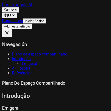
Construpedia.AI
Buscar
ES
Donaciones
Iniciar Sesión
En este artículo
Navegación
Plano de espaço compartilhado
Introdução
Em geral
A Filosofia
Referências
Plano De Espaço Compartilhado
Introdução
Em geral