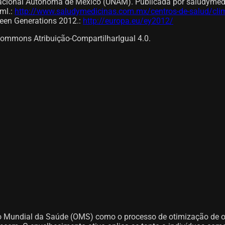
 Nacional Autónoma de México (UNAM). Publicada por saludyme
ml.
:
http://www.saludymedicinas.com.mx/centros-de-salud/clim
ween Generations 2012.
:
http://europa.eu/ey2012/
Commons Atribuição-CompartilharIgual 4.0.
o Mundial da Saúde (OMS) como o processo de otimização de op