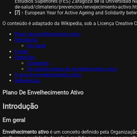
Estudios Superiores (FES) Zaragoza de la Universidad
de-salud/climaterio/prevencion/envejecimiento-activo.ht
[
7
]
↑ European Year for Active Ageing and Solidarity bet
O conteúdo é adaptado da Wikipedia, sob a Licença Creative 
Plano de envelhecimento ativo
Introdução
Em geral
Fundo
Definição
Contenido
Os quatro pilares do envelhecimento ativo
O ano do envelhecimento ativo
Referências
Plano De Envelhecimento Ativo
Introdução
Em geral
Envelhecimento ativo
é um conceito definido pela Organizaçã