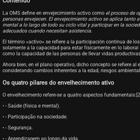
Contenido
La OMS define en envejecimiento activo como
el proceso de o
personas envejecen. El envejecimiento activo se aplica tanto a 
mental a lo largo de todo su ciclo vital y participar en la so
adecuados cuando necesitan asistencia
.
El término «activo» se refiere a la participación continua de lo
solamente a la capacidad para estar físicamente en lo laboral 
como la capacidad de las personas de llevar vidas productivas
Ahora bien, en el plano operativo, dicho concepto se refiere a
considerando cambios inherentes a la edad, riesgos ambientale
Os quatro pilares do envelhecimento ativo
O envelhecimento refere-se a quatro aspectos fundamentais:[2]
• - Saúde (física e mental).
• - Participação na sociedade.
• - Segurança.
• - Aprendizagem ao longo da vida.