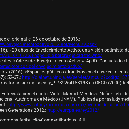
de el original el 26 de octubre de 2016.
:
ww.envejecimientoactivo2012.net/Menu29.aspx
016). «20 años de Envejecimiento Activo, una visión optimista d
/2016/10/25/i-hope-i-die-before-get-old-the-who/
dentes teóricos del Envejecimiento Activo». ApdD. Consultado el
es-teoricos-del-envejecimiento-activo/
riz (2016). «Espacios públicos atractivos en el envejecimiento 
7): 52-67.
:
http://dialnet.unirioja.es/servlet/articulo?codigo=5
eforms-for-an-ageing-society_ 9789264188198-en OECD (2000) Re
d. Entrevista con el doctor Víctor Manuel Mendoza Núñez, jefe de
 Nacional Autónoma de México (UNAM). Publicada por saludyme
ml.
:
http://www.saludymedicinas.com.mx/centros-de-salud/clim
ween Generations 2012.
:
http://europa.eu/ey2012/
Commons Atribuição-CompartilharIgual 4.0.