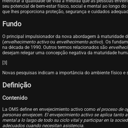
melhorar a qualidade de vida à medida que as pessoas envelh
seu potencial de bem-estar físico, social e mental ao longo 
que lhes proporciona proteção, segurança e cuidados adequa
Fundo
O principal impulsionador da nova abordagem à maturidade d
(
envelhecimento activo
ou
envelhecimento activo
). Os fundam
na década de 1990. Outros termos relacionados são
envelhec
desejam relegar uma concepção negativa da maturidade humana
[3]​
Novas pesquisas indicam a importância do ambiente físico e s
Definição
Contenido
La OMS define en envejecimiento activo como
el proceso de o
personas envejecen. El envejecimiento activo se aplica tanto a 
mental a lo largo de todo su ciclo vital y participar en la so
adecuados cuando necesitan asistencia
.