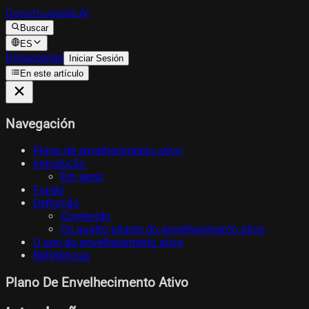
Construpedia.AI
Buscar
ES
Donaciones
Iniciar Sesión
En este artículo
Navegación
Plano de envelhecimento ativo
Introdução
Em geral
Fundo
Definição
Contenido
Os quatro pilares do envelhecimento ativo
O ano do envelhecimento ativo
Referências
Plano De Envelhecimento Ativo