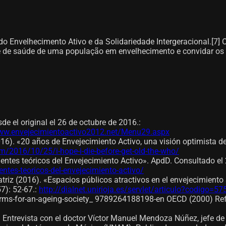
 Envelhecimento Ativo e da Solidariedade Intergeracional.[7]​ 
e de saúde de uma população em envelhecimento e convidar os
de el original el 26 de octubre de 2016.
:
ww.envejecimientoactivo2012.net/Menu29.aspx
016). «20 años de Envejecimiento Activo, una visión optimista d
/2016/10/25/i-hope-i-die-before-get-old-the-who/
dentes teóricos del Envejecimiento Activo». ApdD. Consultado el
es-teoricos-del-envejecimiento-activo/
riz (2016). «Espacios públicos atractivos en el envejecimiento 
7): 52-67.
:
http://dialnet.unirioja.es/servlet/articulo?codigo=5
eforms-for-an-ageing-society_ 9789264188198-en OECD (2000) Re
d. Entrevista con el doctor Víctor Manuel Mendoza Núñez, jefe de