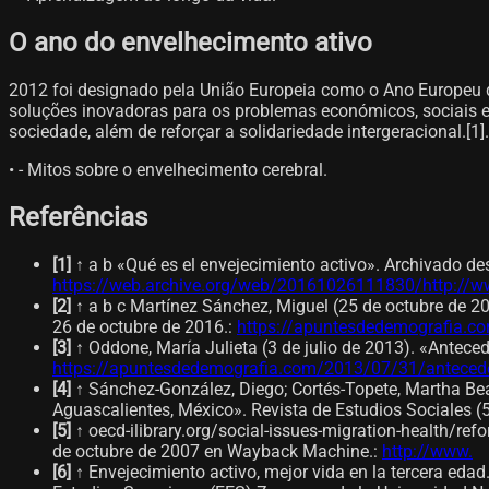
O ano do envelhecimento ativo
2012 foi designado pela União Europeia como o Ano Europeu do
soluções inovadoras para os problemas económicos, sociais 
sociedade, além de reforçar a solidariedade intergeracional.[1]​.
• - Mitos sobre o envelhecimento cerebral.
Referências
[
1
]
↑ a b «Qué es el envejecimiento activo». Archivado des
https://web.archive.org/web/20161026111830/http://w
[
2
]
↑ a b c Martínez Sánchez, Miguel (25 de octubre de 2
26 de octubre de 2016.
:
https://apuntesdedemografia.com
[
3
]
↑ Oddone, María Julieta (3 de julio de 2013). «Antece
https://apuntesdedemografia.com/2013/07/31/antecedent
[
4
]
↑ Sánchez-González, Diego; Cortés-Topete, Martha Beat
Aguascalientes, México». Revista de Estudios Sociales (5
[
5
]
↑ oecd-ilibrary.org/social-issues-migration-health/r
de octubre de 2007 en Wayback Machine.
:
http://www.
[
6
]
↑ Envejecimiento activo, mejor vida en la tercera eda