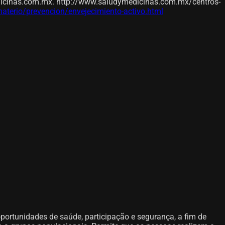
dicinas.com.mx. http://www.saludymedicinas.com.mx/centros-
aterio/prevencion/envejecimiento-activo.html
ortunidades de saúde, participação e segurança, a fim de