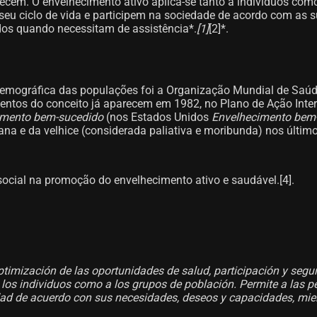
ecem. O envelhecimento ativo aplica-se tanto a indivíduos com
do seu ciclo de vida e participem na sociedade de acordo com a
dos quando necessitam de assistência*.
[1]​
[2]​*.
emográfica das populações foi a Organização Mundial de Saúde
entos do conceito já aparecem em 1982, no Plano de Ação Inter
imento bem-sucedido
(nos Estados Unidos
Envelhecimento bem
 e da velhice (considerada paliativa e moribunda) nos últimos
ocial na promoção do envelhecimento ativo e saudável.[4]​.
ptimización de las oportunidades de salud, participación y segur
los individuos como a los grupos de población. Permite a las per
ciedad de acuerdo con sus necesidades, deseos y capacidades, mi