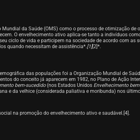
o Mundial da Saúde (OMS) como o processo de otimização de op
ecem. O envelhecimento ativo aplica-se tanto a indivíduos com
do seu ciclo de vida e participem na sociedade de acordo com a
dos quando necessitam de assistência*.
[1]​
[2]​*.
emográfica das populações foi a Organização Mundial de Saúde
entos do conceito já aparecem em 1982, no Plano de Ação Inter
imento bem-sucedido
(nos Estados Unidos
Envelhecimento bem
 e da velhice (considerada paliativa e moribunda) nos últimos
ocial na promoção do envelhecimento ativo e saudável.[4]​.