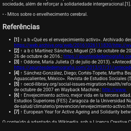
sociedade, além de reforçar a solidariedade intergeracional.[1]​.
• - Mitos sobre o envelhecimento cerebral.
Referências
[
1
]
↑ a b «Qué es el envejecimiento activo». Archivado des
https://web.archive.org/web/20161026111830/http://w
[
2
]
↑ a b c Martínez Sánchez, Miguel (25 de octubre de 2
26 de octubre de 2016.
:
https://apuntesdedemografia.com
[
3
]
↑ Oddone, María Julieta (3 de julio de 2013). «Antece
https://apuntesdedemografia.com/2013/07/31/antecedent
[
4
]
↑ Sánchez-González, Diego; Cortés-Topete, Martha Beat
Aguascalientes, México». Revista de Estudios Sociales (5
[
5
]
↑ oecd-ilibrary.org/social-issues-migration-health/r
de octubre de 2007 en Wayback Machine.
:
http://www.
[
6
]
↑ Envejecimiento activo, mejor vida en la tercera eda
Estudios Superiores (FES) Zaragoza de la Universidad
de-salud/climaterio/prevencion/envejecimiento-activo.ht
[
7
]
↑ European Year for Active Ageing and Solidarity bet
O conteúdo é adaptado da Wikipedia, sob a Licença Creative 