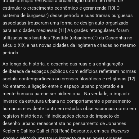
trouxe atenção renovada à urbanização como um meio de
estimular o crescimento econômico e gerar renda.[10]​ O
sistema de burguesa") desse período e suas tramas burguesas
associadas trouxeram uma forma de design auto-organizado
para as cidades medievais.[11] As grades retangulares foram
utilizadas nas bastides "Bastida (urbanismo)") da Gasconha no
século XIX, e nas novas cidades da Inglaterra criadas no mesmo
período.
Ao longo da história, o desenho das ruas e a configuração
deliberada de espaços públicos com edifícios refletiram normas
sociais contemporâneas ou crenças filosóficas e religiosas.[12]
No entanto, a ligação entre o espaço urbano projetado e a
mente humana parece ser bidirecional. Na verdade, o impacto
inverso da estrutura urbana no comportamento e pensamento
humanos é evidente tanto em estudos observacionais como em
registos históricos. Há indicações claras do impacto do
desenho urbano renascentista no pensamento de Johannes
Kepler e Galileo Galilei.[13] René Descartes, em seu
Discurso
sobre o Método
, atestou o impacto que as novas cidades