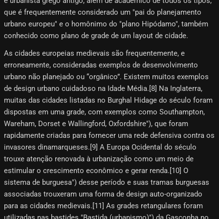
e urbanista grego antigo, além de acadêmico de todos os tipos,
que é frequentemente considerado um "pai do planejamento
urbano europeu" e o homônimo do "plano Hipódamo", também
conhecido como plano de grade de um layout de cidade.
As cidades europeias medievais são frequentemente, e
erroneamente, consideradas exemplos de desenvolvimento
urbano não planejado ou “orgânico”. Existem muitos exemplos
de design urbano cuidadoso na Idade Média.[8]​ Na Inglaterra,
muitas das cidades listadas no Burghal Hidage do século foram
dispostas em uma grade, com exemplos como Southampton,
Wareham, Dorset e Wallingford, Oxfordshire"), que foram
rapidamente criadas para fornecer uma rede defensiva contra os
invasores dinamarqueses.[9]​ A Europa Ocidental do século
trouxe atenção renovada à urbanização como um meio de
estimular o crescimento econômico e gerar renda.[10]​ O
sistema de burguesa") desse período e suas tramas burguesas
associadas trouxeram uma forma de design auto-organizado
para as cidades medievais.[11] As grades retangulares foram
utilizadas nas bastides "Bastida (urbanismo)") da Gasconha no