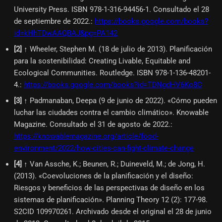
University Press. ISBN 978-1-316-94456-1. Consultado el 28
de septiembre de 2022.
:
https://books.google.com/books?
id=kHhTDwAAQBAJ&pg=PA142
[
2
]
↑ Wheeler, Stephen M. (18 de julio de 2013). Planificación
para la sostenibilidad: Creating Livable, Equitable and
Ecological Communities. Routledge. ISBN 978-1-136-48201-
4.
:
https://books.google.com/books?id=TDNgdHV6Kq8C
[
3
]
↑ Padmanaban, Deepa (9 de junio de 2022). «Cómo pueden
luchar las ciudades contra el cambio climático». Knowable
Magazine. Consultado el 31 de agosto de 2022.
:
https://knowablemagazine.org/article/food-
environment/2022/how-cities-can-fight-climate-change
[
4
]
↑ Van Assche, K.; Beunen, R.; Duineveld, M.; de Jong, H.
(2013). «Coevoluciones de la planificación y el diseño:
Riesgos y beneficios de las perspectivas de diseño en los
sistemas de planificación». Planning Theory 12 (2): 177-98.
S2CID 109970261. Archivado desde el original el 28 de junio