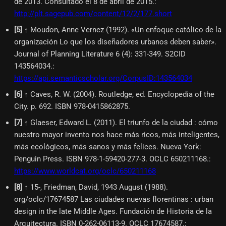
de 2013. Consultado el 8 de abril de 2015.
:
http://plt.sagepub.com/content/12/2/177.short
[
5
]
↑ Moudon, Anne Vernez (1992). «Un enfoque católico de la
organización Lo que los diseñadores urbanos deben saber».
Journal of Planning Literature 6 (4): 331-349. S2CID
143564034.
:
https://api.semanticscholar.org/CorpusID:143564034
[
6
]
↑ Caves, R. W. (2004). Routledge, ed. Encyclopedia of the
City. p. 692. ISBN 978-0415862875.
[
7
]
↑ Glaeser, Edward L. (2011). El triunfo de la ciudad : cómo
nuestro mayor invento nos hace más ricos, más inteligentes,
más ecológicos, más sanos y más felices. Nueva York:
Penguin Press. ISBN 978-1-59420-277-3. OCLC 650211168.
:
https://www.worldcat.org/oclc/650211168
[
8
]
↑ 15-, Friedman, David, 1943 August (1988).
org/oclc/17674587 Las ciudades nuevas florentinas : urban
design in the late Middle Ages. Fundación de Historia de la
Arquitectura. ISBN 0-262-06113-9. OCLC 17674587.
: