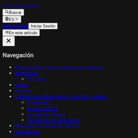
Construpedia.AI
Buscar
ES
Donaciones
Iniciar Sesión
En este artículo
Navegación
Planejamento urbano de praças urbanas
Introdução
Em geral
Teoria
História
Fatores que influenciam o conforto urbano
Contenido
escala urbana
paisagem urbana
Percepção de segurança
Princípios do desenho urbano
Referências