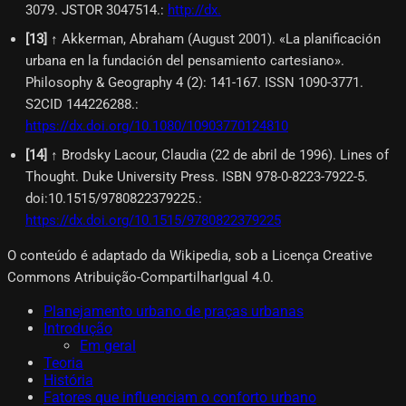
3079. JSTOR 3047514.
:
http://dx.
[
13
]
↑ Akkerman, Abraham (August 2001). «La planificación
urbana en la fundación del pensamiento cartesiano».
Philosophy & Geography 4 (2): 141-167. ISSN 1090-3771.
S2CID 144226288.
:
https://dx.doi.org/10.1080/10903770124810
[
14
]
↑ Brodsky Lacour, Claudia (22 de abril de 1996). Lines of
Thought. Duke University Press. ISBN 978-0-8223-7922-5.
doi:10.1515/9780822379225.
:
https://dx.doi.org/10.1515/9780822379225
O conteúdo é adaptado da Wikipedia, sob a Licença Creative
Commons Atribuição-CompartilharIgual 4.0.
Planejamento urbano de praças urbanas
Introdução
Em geral
Teoria
História
Fatores que influenciam o conforto urbano