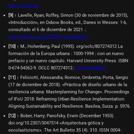
http://worldcat.
[
9
]
↑ Lavelle, Ryan; Roffey, Simon (30 de noviembre de 2015),
«Introducción», en Oxbow Books, ed., Danes in Wessex: 1-6,
consultado el 6 de diciembre de 2021 .
:
https://dx.doi.org/10.2307/j.ctvh1dprb.8
[
10
]
↑ M., Hohenberg, Paul (1995). org/oclc/807274312 La
formación de la Europa urbana : 1000-1994 : con un nuevo
prefacio y un nuevo capítulo. Harvard University Press. ISBN
0-674-54362-9. OCLC 807274312.
:
http://worldcat.
[
11
]
↑ Feliciotti, Alessandra; Romice, Ombretta; Porta, Sergio
(17 de diciembre de 2018). «Práctica de diseño urbano de la
resiliencia urbana: Masterplanning for Change». Proceedings
of IFoU 2018: Reframing Urban Resilience Implementation:
Aligning Sustainability and Resilience. Basilea, Suiza. p. 5976.
[
12
]
↑ Bober, Harry; Panofsky, Erwin (December 1953).
doi.org/10.2307/3047514 «Arquitectura gótica y
escolasticismo». The Art Bulletin 35 (4): 310. ISSN 0004-