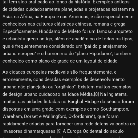
tal tem sido praticado ao longo da história. Exemplos antigos
de cidades cuidadosamente planejadas e projetadas existem na
Ásia, na África, na Europa e nas Américas, e são especialmente
conhecidos nas culturas clássicas chinesa, romana e grega.
Especificamente, Hipódamo ​​de Mileto foi um famoso arquiteto
e urbanista grego antigo, além de acadêmico de todos os tipos,
que é frequentemente considerado um "pai do planejamento
urbano europeu" e o homônimo do "plano Hipódamo", também
conhecido como plano de grade de um layout de cidade.
As cidades europeias medievais são frequentemente, e
erroneamente, consideradas exemplos de desenvolvimento
urbano não planejado ou “orgânico”. Existem muitos exemplos
de design urbano cuidadoso na Idade Média.[8]​ Na Inglaterra,
muitas das cidades listadas no Burghal Hidage do século foram
dispostas em uma grade, com exemplos como Southampton,
Wareham, Dorset e Wallingford, Oxfordshire"), que foram
rapidamente criadas para fornecer uma rede defensiva contra os
invasores dinamarqueses.[9]​ A Europa Ocidental do século