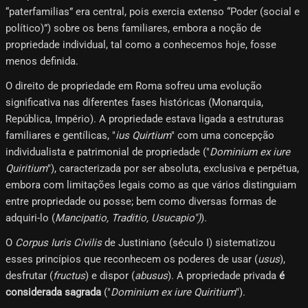
“paterfamilias” era central, pois exercia extenso “Poder (social e
político)”) sobre os bens familiares, embora a noção de
propriedade individual, tal como a conhecemos hoje, fosse
menos definida.
O direito de propriedade em Roma sofreu uma evolução
significativa nas diferentes fases históricas (Monarquia,
República, Império). A propriedade estava ligada a estruturas
familiares e gentílicas, "
ius Quirtium
" com uma concepção
individualista e patrimonial de propriedade ("
Dominium ex iure
Quiritium
"), caracterizada por ser absoluta, exclusiva e perpétua,
embora com limitações legais como as que vários distinguiam
entre propriedade ou posse; bem como diversas formas de
adquiri-lo (
Mancipatio, Traditio, Usucapio")
).
O
Corpus Iuris Civilis
de Justiniano (século I) sistematizou
esses princípios que reconhecem os poderes de usar (
usus
),
desfrutar (
fructus
) e dispor (
abusus
). A propriedade privada
é
considerada sagrada
("
Dominium ex iure Quiritium
").