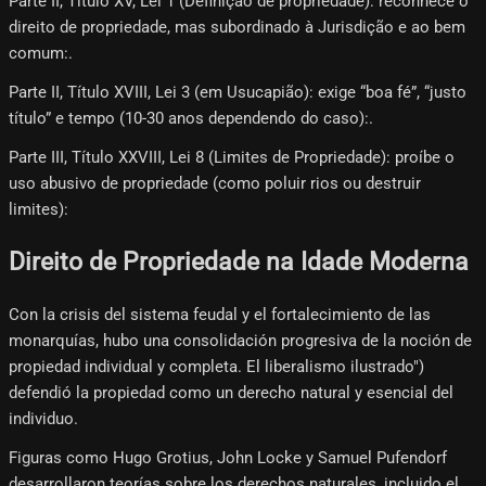
Parte II, Título XV, Lei 1 (Definição de propriedade): reconhece o
direito de propriedade, mas subordinado à Jurisdição e ao bem
comum:.
Parte II, Título XVIII, Lei 3 (em Usucapião): exige “boa fé”, “justo
título” e tempo (10-30 anos dependendo do caso):.
Parte III, Título XXVIII, Lei 8 (Limites de Propriedade): proíbe o
uso abusivo de propriedade (como poluir rios ou destruir
limites):
Direito de Propriedade na Idade Moderna
Con la crisis del sistema feudal y el fortalecimiento de las
monarquías, hubo una consolidación progresiva de la noción de
propiedad individual y completa. El liberalismo ilustrado")
defendió la propiedad como un derecho natural y esencial del
individuo.
Figuras como Hugo Grotius, John Locke y Samuel Pufendorf
desarrollaron teorías sobre los derechos naturales, incluido el