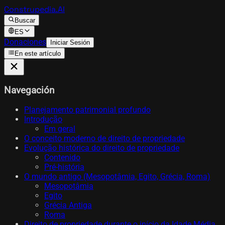
Construpedia.AI
Buscar
ES
Donaciones
Iniciar Sesión
En este artículo
Navegación
Planejamento patrimonial profundo
Introdução
Em geral
O conceito moderno de direito de propriedade
Evolução histórica do direito de propriedade
Contenido
Pré-história
O mundo antigo (Mesopotâmia, Egito, Grécia, Roma)
Mesopotâmia
Egito
Grécia Antiga
Roma
Direito de propriedade durante o início da Idade Média