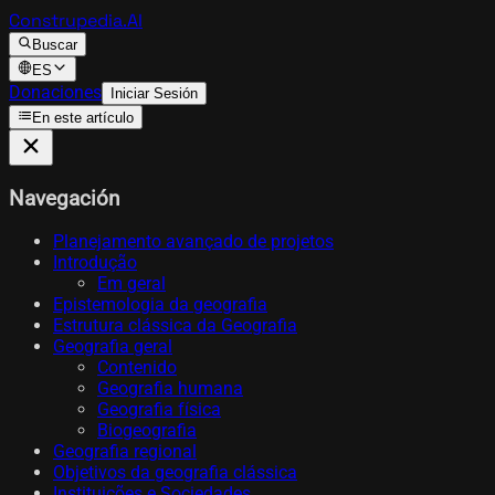
Construpedia.AI
Buscar
ES
Donaciones
Iniciar Sesión
En este artículo
Navegación
Planejamento avançado de projetos
Introdução
Em geral
Epistemologia da geografia
Estrutura clássica da Geografia
Geografia geral
Contenido
Geografia humana
Geografia física
Biogeografia
Geografia regional
Objetivos da geografia clássica
Instituições e Sociedades