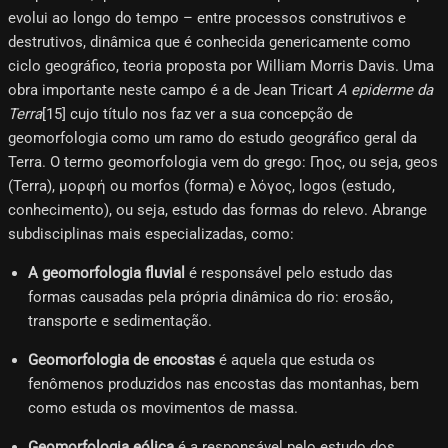
evolui ao longo do tempo – entre processos construtivos e
destrutivos, dinâmica que é conhecida genericamente como
ciclo geográfico, teoria proposta por William Morris Davis. Uma
obra importante neste campo é a de Jean Tricart
A epiderme da
Terra
[15]​ cujo título nos faz ver a sua concepção de
geomorfologia como um ramo do estudo geográfico geral da
Terra. O termo geomorfologia vem do grego: Γηος, ou seja, geos
(Terra), μορφή ou morfos (forma) e λόγος, logos (estudo,
conhecimento), ou seja, estudo das formas do relevo. Abrange
subdisciplinas mais especializadas, como:
A geomorfologia fluvial
é responsável pelo estudo das
formas causadas pela própria dinâmica do rio: erosão,
transporte e sedimentação.
Geomorfologia de encostas
é aquela que estuda os
fenômenos produzidos nas encostas das montanhas, bem
como estuda os movimentos de massa.
Geomorfologia eólica
é a responsável pelo estudo dos