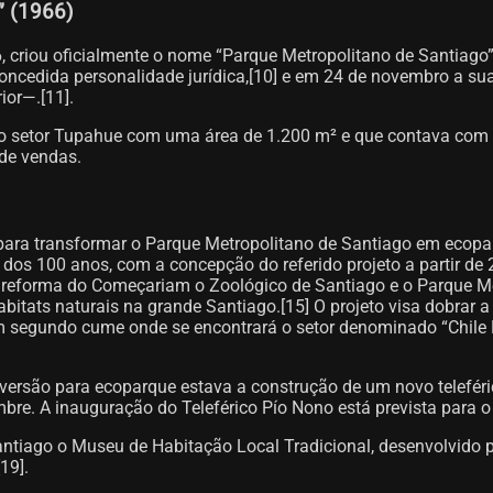
” (1966)
966, criou oficialmente o nome “Parque Metropolitano de Santiag
ncedida personalidade jurídica,[10] e em 24 de novembro a sua 
or—.[11]​.
 no setor Tupahue com uma área de 1.200 m² e que contava com 
 de vendas.
 para transformar o Parque Metropolitano de Santiago em ecop
dos 100 anos, com a concepção do referido projeto a partir de 2
a reforma do Começariam o Zoológico de Santiago e o Parque 
bitats naturais na grande Santiago.[15]​ O projeto visa dobrar a
m segundo cume onde se encontrará o setor denominado “Chile N
versão para ecoparque estava a construção de um novo teleféric
mbre. A inauguração do Teleférico Pío Nono está prevista para o 
ntiago o Museu de Habitação Local Tradicional, desenvolvido p
9]​.