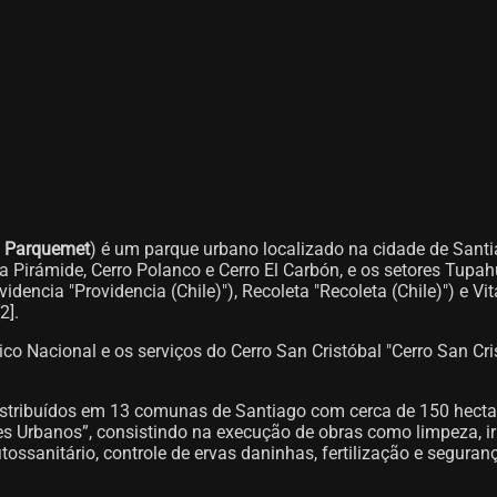
u
Parquemet
) é um parque urbano localizado na cidade de Santia
o la Pirámide, Cerro Polanco e Cerro El Carbón, e os setores Tupa
ncia "Providencia (Chile)"), Recoleta "Recoleta (Chile)") e Vita
]​.
ico Nacional e os serviços do Cerro San Cristóbal "Cerro San Cri
stribuídos em 13 comunas de Santiago com cerca de 150 hectar
 Urbanos”, consistindo na execução de obras como limpeza, irr
ssanitário, controle de ervas daninhas, fertilização e segurança 