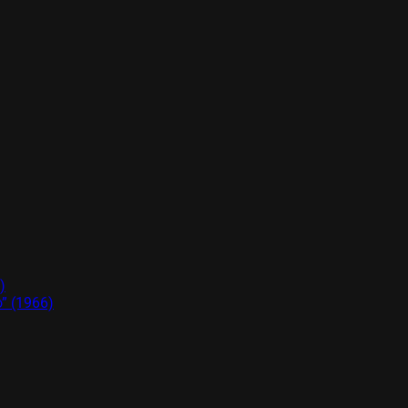
)
o” (1966)