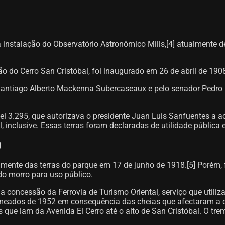
instalação do Observatório Astronômico Mills,[4]​ atualmente 
 do Cerro San Cristóbal, foi inaugurado em 26 de abril de 1908.
 Santiago Alberto Mackenna Subercaseaux e pelo senador Pedro
Lei 3.295, que autorizava o presidente Juan Luis Sanfuentes a a
, inclusive. Essas terras foram declaradas de utilidade pública 
)
lmente das terras do parque em 17 de junho de 1918.[5] Porém, 
do morro para uso público.
 a concessão da Ferrovia de Turismo Oriental, serviço que utili
m meados de 1952 em consequência das cheias que afectaram a ca
 que iam da Avenida El Cerro até o alto de San Cristóbal. O trem 