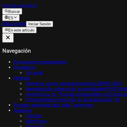
Construpedia.AI
Buscar
ES
Donaciones
Iniciar Sesión
En este artículo
Navegación
Paisagismo metropolitano
Introdução
Em geral
História
Primeiros usos e campanha pública (1903-1908)
Remodelação, adaptação e mobilidade (1921-1960
Nome oficial do “Parque Metropolitano de Santiag
Projeto de transformação do Ecoparque (2018)
Parques administrados pela Parquemet
Atrações
Piscinas
Teleféricos
Funicular