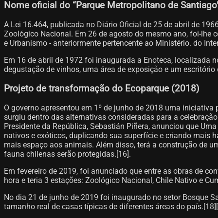
Nome oficial do “Parque Metropolitano de Santiago
A Lei 16.464, publicada no Diário Oficial de 25 de abril de 1
Zoológico Nacional. Em 26 de agosto do mesmo ano, foi-lhe co
e Urbanismo - anteriormente pertencente ao Ministério. do Interi
Em 16 de abril de 1972 foi inaugurada a Enoteca, localizada
degustação de vinhos, uma área de exposição e um escritório
Projeto de transformação do Ecoparque (2018)
O governo apresentou em 1º de junho de 2018 uma iniciativa
surgiu dentro das alternativas consideradas para a celebração 
Presidente da República, Sebastián Piñera, anunciou que Um
nativos e exóticos, duplicando sua superfície e criando mais ha
mais espaço aos animais. Além disso, terá a construção de u
fauna chilenas serão protegidas.[16]​.
Em fevereiro de 2019, foi anunciado que entre as obras de con
hora e teria 3 estações: Zoológico Nacional, Chile Nativo e Cu
No dia 21 de junho de 2019 foi inaugurado no setor Bosque Sa
tamanho real de casas típicas de diferentes áreas do país.[18]​[1