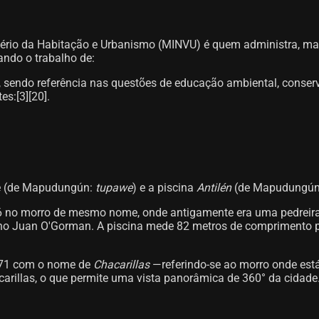
rio da Habitação e Urbanismo (MINVU) é quem administra, man
ndo o trabalho de:
, sendo referência nas questões de educação ambiental, conserva
s:[3][20]​.
ue (de Mapudungún:
tupawe
) e a piscina
Antilén
(de Mapudungú
6 no morro de mesmo nome, onde antigamente era uma pedreir
no Juan O'Gorman. A piscina mede 82 metros de comprimento por
1971 com o nome de
Chacarillas
—referindo-se ao morro onde está
arillas, o que permite uma vista panorâmica de 360° da cidad