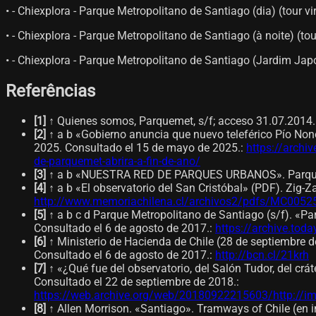
• - Chiexplora - Parque Metropolitano de Santiago (dia) (tour vi
• - Chiexplora - Parque Metropolitano de Santiago (à noite) (tour
• - Chiexplora - Parque Metropolitano de Santiago (Jardim Japo
Referências
[
1
]
↑ Quienes somos, Parquemet, s/f; acceso 31.07.2014.
[
2
]
↑ a b «Gobierno anuncia que nuevo teleférico Pío Nono
2025. Consultado el 15 de mayo de 2025.
:
https://archi
de-parquemet-abrira-a-fin-de-ano/
[
3
]
↑ a b «NUESTRA RED DE PARQUES URBANOS». Parqueme
[
4
]
↑ a b «El observatorio del San Cristóbal» (PDF). Zig-
http://www.memoriachilena.cl/archivos2/pdfs/MC0052
[
5
]
↑ a b c d Parque Metropolitano de Santiago (s/f). «Pa
Consultado el 6 de agosto de 2017.
:
https://archive.to
[
6
]
↑ Ministerio de Hacienda de Chile (28 de septiembre de
Consultado el 6 de agosto de 2017.
:
http://bcn.cl/21krh
[
7
]
↑ «¿Qué fue del observatorio, del Salón Tudor, del crá
Consultado el 22 de septiembre de 2018.
:
https://web.archive.org/web/20180922215603/http:/
[
8
]
↑ Allen Morrison. «Santiago». Tramways of Chile (en i