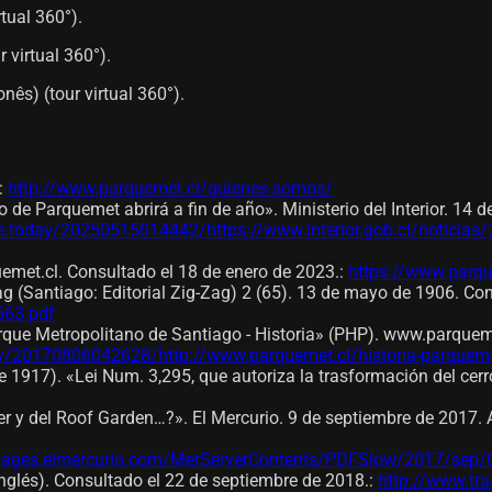
rtual 360°).
 virtual 360°).
nês) (tour virtual 360°).
:
http://www.parquemet.cl/quienes-somos/
 de Parquemet abrirá a fin de año». Ministerio del Interior. 14 
ve.today/20250515014442/https://www.interior.gob.cl/noticias/
t.cl. Consultado el 18 de enero de 2023.
:
https://www.parqu
Zag (Santiago: Editorial Zig-Zag) 2 (65). 13 de mayo de 1906. C
563.pdf
rque Metropolitano de Santiago - Historia» (PHP). www.parquemet
day/20170806042628/http://www.parquemet.cl/historia-parquem
 1917). «Lei Num. 3,295, que autoriza la trasformación del cerro 
ter y del Roof Garden…?». El Mercurio. 9 de septiembre de 2017. 
/images.elmercurio.com/MerServerContents/PDFSlow/2017/s
nglés). Consultado el 22 de septiembre de 2018.
:
http://www.tr