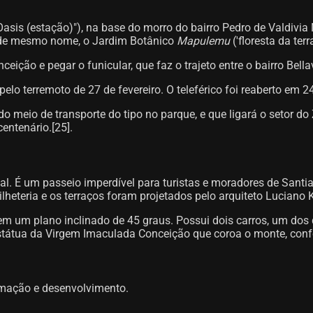
Oasis (estação)"), na base do morro do bairro Pedro de Valdivi
a de mesmo nome, o Jardim Botânico
Mapulemu
('floresta da te
ição e pegar o funicular, que faz o trajeto entre o bairro Bell
pelo terremoto de 27 de fevereiro. O teleférico foi reaberto em 2
o meio de transporte do tipo no parque, e que ligará o setor do
tenário.[25]​.
al. É um passeio imperdível para turistas e moradores de Sant
ilheteria e os terraços foram projetados pelo arquiteto Luciano 
em um plano inclinado de 45 graus. Possui dois carros, um dos 
estátua da Virgem Imaculada Conceição que coroa o monte, con
rmação e desenvolvimento.