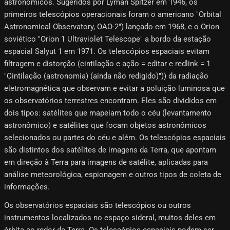
astronômicos. Sugeridos por Lyman Spitzer em 1946, os
primeiros telescópios operacionais foram o americano "Orbital
Astronomical Observatory, OAO-2") lançado em 1968, e o Orion
soviético "Orion 1 Ultraviolet Telescope" a bordo da estação
espacial Salyut 1 em 1971. Os telescópios espaciais evitam
filtragem e distorção (cintilação e ação = editar e redlink = 1
"Cintilação (astronomia) (ainda não redigido)")) da radiação
eletromagnética que observam e evitar a poluição luminosa que
os observatórios terrestres encontram. Eles são divididos em
dois tipos: satélites que mapeiam todo o céu (levantamento
astronômico) e satélites que focam objetos astronômicos
selecionados ou partes do céu e além. Os telescópios espaciais
são distintos dos satélites de imagens da Terra, que apontam
em direção à Terra para imagens de satélite, aplicadas para
análise meteorológica, espionagem e outros tipos de coleta de
informações.
Os observatórios espaciais são telescópios ou outros
instrumentos localizados no espaço sideral, muitos deles em
órbita ao redor da Terra. Os telescópios espaciais podem ser