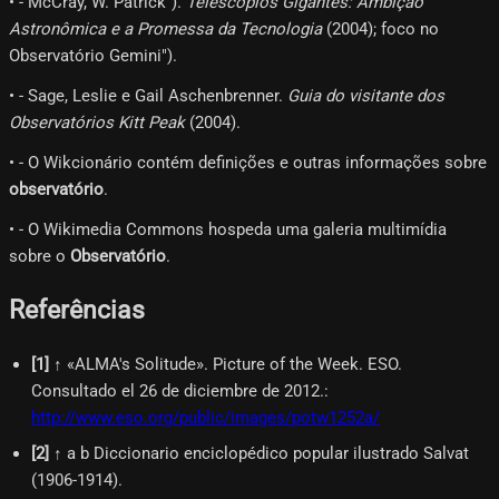
• - McCray, W. Patrick").
Telescópios Gigantes: Ambição
Astronômica e a Promessa da Tecnologia
(2004); foco no
Observatório Gemini").
• - Sage, Leslie e Gail Aschenbrenner.
Guia do visitante dos
Observatórios Kitt Peak
(2004).
• - O Wikcionário contém definições e outras informações sobre
observatório
.
• - O Wikimedia Commons hospeda uma galeria multimídia
sobre o
Observatório
.
Referências
[
1
]
↑ «ALMA's Solitude». Picture of the Week. ESO.
Consultado el 26 de diciembre de 2012.
:
http://www.eso.org/public/images/potw1252a/
[
2
]
↑ a b Diccionario enciclopédico popular ilustrado Salvat
(1906-1914).