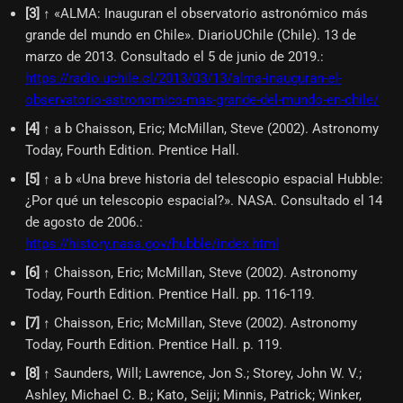
[
3
]
↑ «ALMA: Inauguran el observatorio astronómico más
grande del mundo en Chile». DiarioUChile (Chile). 13 de
marzo de 2013. Consultado el 5 de junio de 2019.
:
https://radio.uchile.cl/2013/03/13/alma-inauguran-el-
observatorio-astronomico-mas-grande-del-mundo-en-chile/
[
4
]
↑ a b Chaisson, Eric; McMillan, Steve (2002). Astronomy
Today, Fourth Edition. Prentice Hall.
[
5
]
↑ a b «Una breve historia del telescopio espacial Hubble:
¿Por qué un telescopio espacial?». NASA. Consultado el 14
de agosto de 2006.
:
https://history.nasa.gov/hubble/index.html
[
6
]
↑ Chaisson, Eric; McMillan, Steve (2002). Astronomy
Today, Fourth Edition. Prentice Hall. pp. 116-119.
[
7
]
↑ Chaisson, Eric; McMillan, Steve (2002). Astronomy
Today, Fourth Edition. Prentice Hall. p. 119.
[
8
]
↑ Saunders, Will; Lawrence, Jon S.; Storey, John W. V.;
Ashley, Michael C. B.; Kato, Seiji; Minnis, Patrick; Winker,