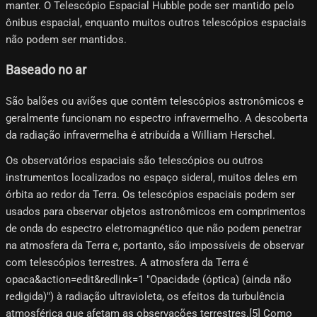
manter. O Telescópio Espacial Hubble pode ser mantido pelo
ônibus espacial, enquanto muitos outros telescópios espaciais
não podem ser mantidos.
Baseado no ar
São balões ou aviões que contêm telescópios astronômicos e
geralmente funcionam no espectro infravermelho. A descoberta
da radiação infravermelha é atribuída a William Herschel.
Os observatórios espaciais são telescópios ou outros
instrumentos localizados no espaço sideral, muitos deles em
órbita ao redor da Terra. Os telescópios espaciais podem ser
usados ​​para observar objetos astronômicos em comprimentos
de onda do espectro eletromagnético que não podem penetrar
na atmosfera da Terra e, portanto, são impossíveis de observar
com telescópios terrestres. A atmosfera da Terra é
opaca&action=edit&redlink=1 "Opacidade (óptica) (ainda não
redigida)") à radiação ultravioleta, os efeitos da turbulência
atmosférica que afetam as observações terrestres.[5]​ Como