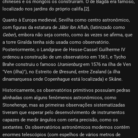
chineses e os mongóis os construíram. O de Bagdá era famoso,
localizado nos jardins do próprio califa.[2]​.
Quanto à Europa medieval, Sevilha como centro astronômico,
com figuras da estatura de Jābir ibn Aflah, (latinizado como
Geber
), embora não seja correto, como às vezes se afirma, que
a torre Giralda tenha sido usada como observatório.
Posteriormente, o Landgrave de Hesse-Cassel Guilherme IV
ordenou a construção de um observatório em 1561, e Tycho
Brahe construiu o famoso
Uranienburg
em 1576 na ilha de Ven
"Ven (ilha)"), no Estreito de Øresund, entre Zealand (a ilha
dinamarquesa onde Copenhague está localizada) e Skåne.
Historicamente, os observatórios primitivos possuíam pedras
alinhadas com alguns fenômenos astronômicos, como
Stonehenge, mas as primeiras observações sistematizadas
tiveram que esperar pelo desenvolvimento de instrumentos
capazes de medir ângulos com certa precisão, como os
sextantes. Os observatórios astronômicos modernos contêm
enormes telescópios (com espelhos de vários metros de