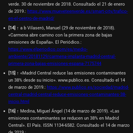
verde. 30 de noviembre de 2018. Consultado el 21 de enero
de 2019.
:
https://www.mueveteenverde.es/smart-city/trafico-
en-el-centro-de-madrid/
[
14
]
↑ a b Vilaseró, Manuel (29 de noviembre de 2018).
«Carmena abre camino con la primera zona de bajas
emisiones de España». El Periódico.
:
https://www.elperiodico.com/es/medio-
ambiente/20181129/carmena-implanta-madrid-central-
primera-zona-bajas-emisiones-espana-7175744
[
15
]
↑ «Madrid Central reduce las emisiones contaminantes
un 38% desde su inicio». www.publico.es. Consultado el 14
de marzo de 2019.
:
https://www.publico.es/sociedad/madrid-
central-madrid-central-reduce-emisiones-contaminantes-38-
inicio.html
[
16
]
↑ Medina, Miguel Ángel (14 de marzo de 2019). «Las
emisiones contaminantes se reducen un 38% en Madrid
Central». El País. ISSN 1134-6582. Consultado el 14 de marzo
de 2019.
: