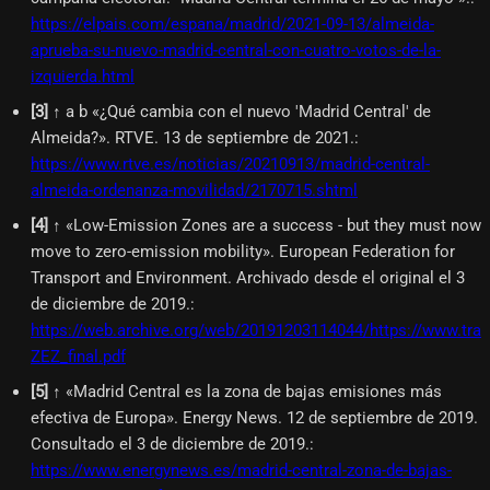
https://elpais.com/espana/madrid/2021-09-13/almeida-
aprueba-su-nuevo-madrid-central-con-cuatro-votos-de-la-
izquierda.html
[
3
]
↑ a b «¿Qué cambia con el nuevo 'Madrid Central' de
Almeida?». RTVE. 13 de septiembre de 2021.
:
https://www.rtve.es/noticias/20210913/madrid-central-
almeida-ordenanza-movilidad/2170715.shtml
[
4
]
↑ «Low-Emission Zones are a success - but they must now
move to zero-emission mobility». European Federation for
Transport and Environment. Archivado desde el original el 3
de diciembre de 2019.
:
https://web.archive.org/web/20191203114044/https://www.trans
ZEZ_final.pdf
[
5
]
↑ «Madrid Central es la zona de bajas emisiones más
efectiva de Europa». Energy News. 12 de septiembre de 2019.
Consultado el 3 de diciembre de 2019.
:
https://www.energynews.es/madrid-central-zona-de-bajas-