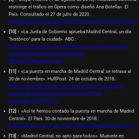
restringe el tráfico en Ópera como diseñó Ana Botella». El
País. Consultado el 27 de julio de 2020.
:
https://elpais.com/ccaa/2015/07/31/madrid/1438375971_8264
[
10
]
↑ «La Junta de Gobierno aprueba Madrid Central, un día
"histórico" para la ciudad». ABC.
:
https://www.abc.es/sociedad/abci-junta-gobierno-aprueba-
madrid-central-historico-para-ciudad-
201810291806_video.html
[
11
]
↑ «La puesta en marcha de Madrid Central se retrasa al
30 de noviembre». HuffPost. 24 de octubre de 2018.
:
https://www.huffingtonpost.es/2018/10/24/la-puesta-en-
marcha-de-madrid-central-se-retrasa-al-30-de-
noviembre_a_23570237/
[
12
]
↑ «Así te hemos contado la puesta en marcha de Madrid
Central». El País. 30 de noviembre de 2018.
:
https://elpais.com/ccaa/2018/11/30/madrid/1543532670_1142
[
13
]
↑ «Madrid Central, no apto para todos». Muévete en