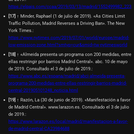
https://elpais.com/ccaa/2019/03/13/madrid/1552499982_2233
[
17
]
↑ Minder, Raphael (1 de julio de 2019). «As Cities Limit
Traffic Pollution, Madrid Reverses a Driving Ban». The New
York Times.
:
https://www.nytimes.com/2019/07/01/world/europe/madrid-
low-emission-zone.html?smtyp=cur&smid=tw-nytimesworld
[
18
]
↑ «Almeida presenta un programa con 200 medidas, entre
ellas restringir por barrios Madrid Central». abc. 10 de mayo
de 2019. Consultado el 3 de julio de 2019.
:
https://www.abc.es/espana/madrid/abci-almeida-presenta-
programa-200-medidas-entre-ellas-restringir-barrios-madrid-
central-201905101248_noticia.html
[
19
]
↑ Razón, La (30 de junio de 2019). «Manifestación a favor
de Madrid Central». www.larazon.es. Consultado el 3 de julio
de 2019.
:
https://www.larazon.es/local/madrid/manifestacion-a-favor-
de-madrid-central-CA23984688