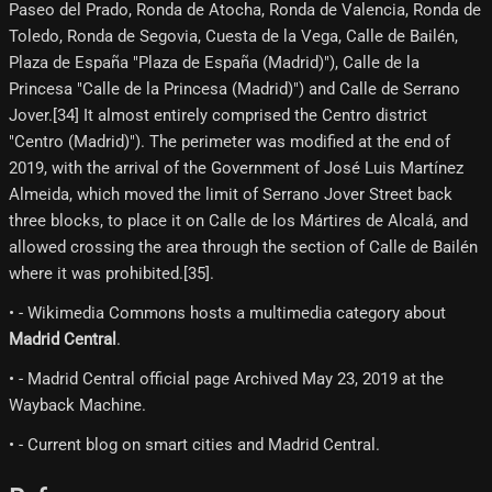
Paseo del Prado, Ronda de Atocha, Ronda de Valencia, Ronda de
Toledo, Ronda de Segovia, Cuesta de la Vega, Calle de Bailén,
Plaza de España "Plaza de España (Madrid)"), Calle de la
Princesa "Calle de la Princesa (Madrid)") and Calle de Serrano
Jover.[34] It almost entirely comprised the Centro district
"Centro (Madrid)"). The perimeter was modified at the end of
2019, with the arrival of the Government of José Luis Martínez
Almeida, which moved the limit of Serrano Jover Street back
three blocks, to place it on Calle de los Mártires de Alcalá, and
allowed crossing the area through the section of Calle de Bailén
where it was prohibited.[35]​.
• - Wikimedia Commons hosts a multimedia category about
Madrid Central
.
• - Madrid Central official page Archived May 23, 2019 at the
Wayback Machine.
• - Current blog on smart cities and Madrid Central.