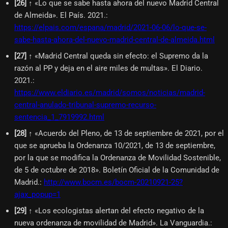
[
26
]
↑ «Lo que se sabe hasta ahora del nuevo Madrid Central
de Almeida». El País. 2021.
:
https://elpais.com/espana/madrid/2021-06-06/lo-que-se-
sabe-hasta-ahora-del-nuevo-madrid-central-de-almeida.html
[
27
]
↑ «Madrid Central queda sin efecto: el Supremo da la
razón al PP y deja en el aire miles de multas». El Diario.
2021.
:
https://www.eldiario.es/madrid/somos/noticias/madrid-
central-anulado-tribunal-supremo-recurso-
sentencia_1_7919992.html
[
28
]
↑ «Acuerdo del Pleno, de 13 de septiembre de 2021, por el
que se aprueba la Ordenanza 10/2021, de 13 de septiembre,
por la que se modifica la Ordenanza de Movilidad Sostenible,
de 5 de octubre de 2018». Boletín Oficial de la Comunidad de
Madrid.
:
http://www.bocm.es/bocm-20210921-25?
ajax_popup=1
[
29
]
↑ «Los ecologistas alertan del efecto negativo de la
nueva ordenanza de movilidad de Madrid». La Vanguardia.
: