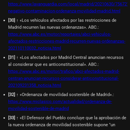
https://www.lavanguardia.com/local/madrid/20210630/7567210
negativo-contaminacion-ordenanza-movilidad-madrid.html
[
30
]
↑ «Los vehículos afectados por las restricciones de
Madrid recurren las nuevas ordenanzas». ABC.
:
https://www.abc.es/motor/reportajes/abci-vehiculos-
afectados-restricciones-madrid-recurren-nuevas-ordenanzas-
202110110032_noticia.html
[
31
]
↑ «Los afectados por Madrid Central anuncian recursos
al considerar que es anticonstitucional». ABC.
:
https://www.abc.es/motor/trafico/abci-afectados-madrid-
centran-anuncian-recursos-considerar-anticonstitucional-
202109231358_noticia.html
[
32
]
↑ «Ordenanza de movilidad sostenible de Madrid».
:
https://www.miclasico.com/actualidad/ordenanza-de-
movilidad-sostenible-de-madrid
[
33
]
↑ «El Defensor del Pueblo concluye que la aprobación de
la nueva ordenanza de movilidad sostenible supone "un