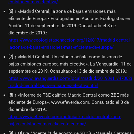
emisiones-mas-efectiva/
[
6
]
↑ «Madrid Central, la zona de bajas emisiones más
eficiente de Europa • Ecologistas en Acción». Ecologistas en
Acción. 11 de septiembre de 2019. Consultado el 3 de
diciembre de 2019.
:
https://www.ecologistasenaccion.org/126817/madrid-central-
la-zona-de-bajas-emisiones-mas-eficiente-de-europa/
[
7
]
↑ «Madrid Central: Un estudio señala como la zona de
bajas emisiones europea más efectiva». La Vanguardia. 11 de
septiembre de 2019. Consultado el 3 de diciembre de 2019.
:
https://www.lavanguardia.com/local/madrid/20190911/473028
madrid-central-bajas-emisiones-efectiva.html
[
8
]
↑ «Informe de T&E califica Madrid Central como ZBE más
eficiente de Europa». www.efeverde.com. Consultado el 3 de
diciembre de 2019.
:
https://www.efeverde.com/noticias/madrid-central-zona-
bajas-emisiones-mas-eficiente-europa/
[
9
]
↑ Olaya, Vicente (1 de agosto de 2015). «Manuela Carmena