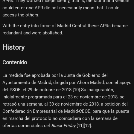
APRs. They worked independently, that is, the fact that a vehicle
could enter one APR did not necessarily mean that it could
access the others.
With the entry into force of Madrid Central these APRs became
redundant and were abolished.
History
Contenido
La medida fue aprobada por la Junta de Gobierno del
Ayuntamiento de Madrid, dirigida por Ahora Madrid, con el apoyo
del PSOE, el 29 de octubre de 2018.[10]​ Su inauguración,
inicialmente programada para el 23 de noviembre de 2018, se
retrasó una semana, al 30 de noviembre de 2018, a petición del
Confederación Empresarial de Madrid-CEOE, para que la puesta
en marcha del protocolo no coincidiera con la semana de
ofertas comerciales del
Black Friday
.[11]​[12]​.