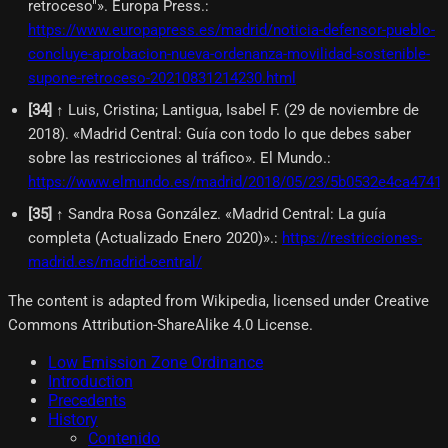
retroceso"». Europa Press.
:
https://www.europapress.es/madrid/noticia-defensor-pueblo-
concluye-aprobacion-nueva-ordenanza-movilidad-sostenible-
supone-retroceso-20210831214230.html
[
34
]
↑ Luis, Cristina; Lantigua, Isabel F. (29 de noviembre de
2018). «Madrid Central: Guía con todo lo que debes saber
sobre las restricciones al tráfico». El Mundo.
:
https://www.elmundo.es/madrid/2018/05/23/5b0532e4ca47418
[
35
]
↑ Sandra Rosa González. «Madrid Central: La guía
completa (Actualizado Enero 2020)».
:
https://restricciones-
madrid.es/madrid-central/
The content is adapted from Wikipedia, licensed under Creative
Commons Attribution-ShareAlike 4.0 License.
Low Emission Zone Ordinance
Introduction
Precedents
History
Contenido