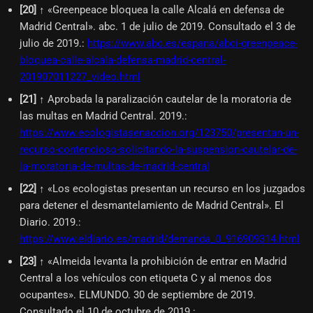
[
20
]
↑ «Greenpeace bloquea la calle Alcalá en defensa de
Madrid Central». abc. 1 de julio de 2019. Consultado el 3 de
julio de 2019.
:
https://www.abc.es/espana/abci-greenpeace-
bloquea-calle-alcala-defensa-madrid-central-
201907011227_video.html
[
21
]
↑ Aprobada la paralización cautelar de la moratoria de
las multas en Madrid Central. 2019.
:
https://www.ecologistasenaccion.org/123750/presentan-un-
recurso-contencioso-solicitando-la-suspension-cautelar-de-
la-moratoria-de-multas-de-madrid-central
[
22
]
↑ «Los ecologistas presentan un recurso en los juzgados
para detener el desmantelamiento de Madrid Central». El
Diario. 2019.
:
https://www.eldiario.es/madrid/demanda_0_916909314.html
[
23
]
↑ «Almeida levanta la prohibición de entrar en Madrid
Central a los vehículos con etiqueta C y al menos dos
ocupantes». ELMUNDO. 30 de septiembre de 2019.
Consultado el 10 de octubre de 2019.
: