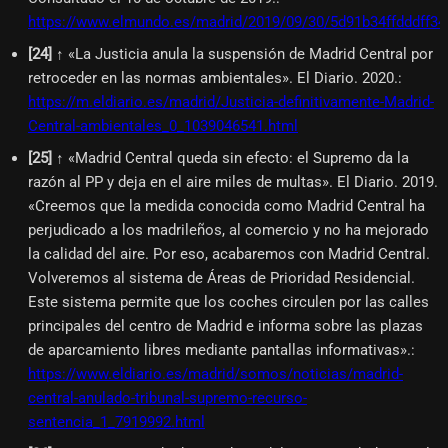
https://www.elmundo.es/madrid/2019/09/30/5d91b34ffdddff3
[
24
]
↑ «La Justicia anula la suspensión de Madrid Central por
retroceder en las normas ambientales». El Diario. 2020.
:
https://m.eldiario.es/madrid/Justicia-definitivamente-Madrid-
Central-ambientales_0_1039046541.html
[
25
]
↑ «Madrid Central queda sin efecto: el Supremo da la
razón al PP y deja en el aire miles de multas». El Diario. 2019.
«Creemos que la medida conocida como Madrid Central ha
perjudicado a los madrileños, al comercio y no ha mejorado
la calidad del aire. Por eso, acabaremos con Madrid Central.
Volveremos al sistema de Áreas de Prioridad Residencial.
Este sistema permite que los coches circulen por las calles
principales del centro de Madrid e informa sobre las plazas
de aparcamiento libres mediante pantallas informativas».
:
https://www.eldiario.es/madrid/somos/noticias/madrid-
central-anulado-tribunal-supremo-recurso-
sentencia_1_7919992.html