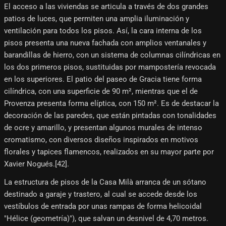
El acceso a las viviendas se articula a través de dos grandes
patios de luces, que permiten una amplia iluminación y
ventilación para todos los pisos. Así, la cara interna de los
pisos presenta una nueva fachada con amplios ventanales y
barandillas de hierro, con un sistema de columnas cilíndricas en
los dos primeros pisos, sustituidas por mampostería revocada
en los superiores. El patio del paseo de Gracia tiene forma
cilíndrica, con una superficie de 90 m², mientras que el de
Provenza presenta forma elíptica, con 150 m². Es de destacar la
decoración de las paredes, que están pintadas con tonalidades
de ocre y amarillo, y presentan algunos murales de intenso
cromatismo, con diversos diseños inspirados en motivos
florales y tapices flamencos, realizados en su mayor parte por
Xavier Nogués.[42]​.
La estructura de pisos de la Casa Milà arranca de un sótano
destinado a garaje y trastero, al cual se accede desde los
vestíbulos de entrada por unas rampas de forma helicoidal
"Hélice (geometría)"), que salvan un desnivel de 4,70 metros.