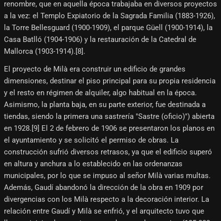
renombre, que en aquella época trabajaba en diversos proyectos
a la vez: el Templo Expiatorio de la Sagrada Familia (1883-1926),
la Torre Bellesguard (1900-1909), el parque Güell (1900-1914), la
Casa Batlló (1904-1906) y la restauración de la Catedral de
Mallorca (1903-1914).[8]​.
El proyecto de Milà era construir un edificio de grandes
dimensiones, destinar el piso principal para su propia residencia
y el resto en régimen de alquiler, algo habitual en la época.
Asimismo, la planta baja, en su parte exterior, fue destinada a
tiendas, siendo la primera una sastrería "Sastre (oficio)") abierta
en 1928.[9]​ El 2 de febrero de 1906 se presentaron los planos en
el ayuntamiento y se solicitó el permiso de obras. La
construcción sufrió diversos retrasos, ya que el edificio superó
en altura y anchura a lo establecido en las ordenanzas
municipales, por lo que se impuso al señor Milà varias multas.
Además, Gaudí abandonó la dirección de la obra en 1909 por
divergencias con los Milà respecto a la decoración interior. La
relación entre Gaudí y Milà se enfrió, y el arquitecto tuvo que