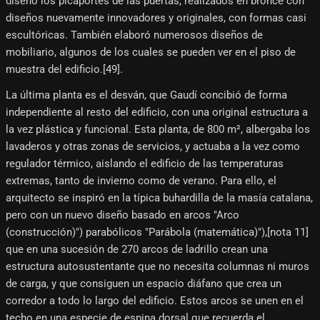
diseñó los picaportes de las puertas, realizados en bronce con
diseños nuevamente innovadores y originales, con formas casi
escultóricas. También elaboró numerosos diseños de
mobiliario, algunos de los cuales se pueden ver en el piso de
muestra del edificio.[49]​.
La última planta es el desván, que Gaudí concibió de forma
independiente al resto del edificio, con una original estructura a
la vez plástica y funcional. Esta planta, de 800 m², albergaba los
lavaderos y otras zonas de servicios, y actuaba a la vez como
regulador térmico, aislando el edificio de las temperaturas
extremas, tanto de invierno como de verano. Para ello, el
arquitecto se inspiró en la típica buhardilla de la masía catalana,
pero con un nuevo diseño basado en arcos "Arco
(construcción)") parabólicos "Parábola (matemática)"),[nota 11]​
que en una sucesión de 270 arcos de ladrillo crean una
estructura autosustentante que no necesita columnas ni muros
de carga, y que consiguen un espacio diáfano que crea un
corredor a todo lo largo del edificio. Estos arcos se unen en el
techo en una especie de espina dorsal que recuerda el