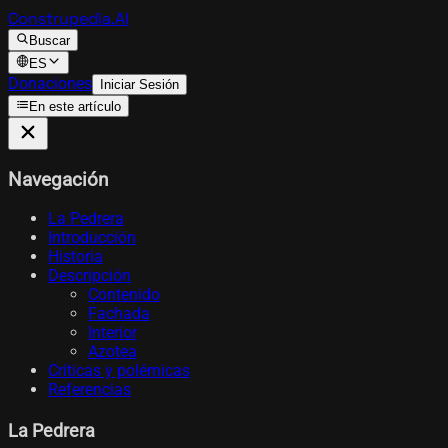
Construpedia.AI
Buscar
ES
Donaciones
Iniciar Sesión
En este artículo
Navegación
La Pedrera
Introducción
Historia
Descripción
Contenido
Fachada
Interior
Azotea
Críticas y polémicas
Referencias
La Pedrera