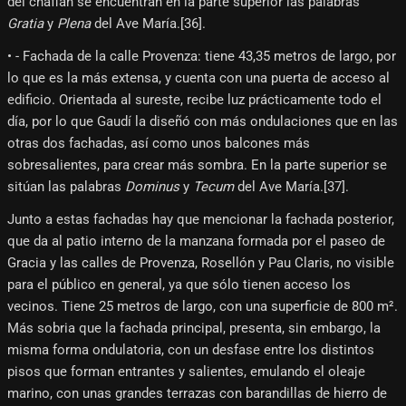
del chaflán se encuentran en la parte superior las palabras
Gratia
y
Plena
del Ave María.[36]​.
• - Fachada de la calle Provenza: tiene 43,35 metros de largo, por
lo que es la más extensa, y cuenta con una puerta de acceso al
edificio. Orientada al sureste, recibe luz prácticamente todo el
día, por lo que Gaudí la diseñó con más ondulaciones que en las
otras dos fachadas, así como unos balcones más
sobresalientes, para crear más sombra. En la parte superior se
sitúan las palabras
Dominus
y
Tecum
del Ave María.[37]​.
Junto a estas fachadas hay que mencionar la fachada posterior,
que da al patio interno de la manzana formada por el paseo de
Gracia y las calles de Provenza, Rosellón y Pau Claris, no visible
para el público en general, ya que sólo tienen acceso los
vecinos. Tiene 25 metros de largo, con una superficie de 800 m².
Más sobria que la fachada principal, presenta, sin embargo, la
misma forma ondulatoria, con un desfase entre los distintos
pisos que forman entrantes y salientes, emulando el oleaje
marino, con unas grandes terrazas con barandillas de hierro de