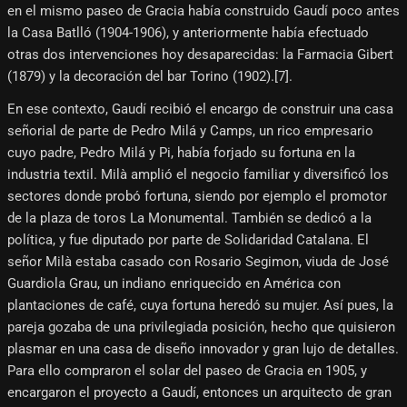
en el mismo paseo de Gracia había construido Gaudí poco antes
la Casa Batlló (1904-1906), y anteriormente había efectuado
otras dos intervenciones hoy desaparecidas: la Farmacia Gibert
(1879) y la decoración del bar Torino (1902).[7]​.
En ese contexto, Gaudí recibió el encargo de construir una casa
señorial de parte de Pedro Milá y Camps, un rico empresario
cuyo padre, Pedro Milá y Pi, había forjado su fortuna en la
industria textil. Milà amplió el negocio familiar y diversificó los
sectores donde probó fortuna, siendo por ejemplo el promotor
de la plaza de toros La Monumental. También se dedicó a la
política, y fue diputado por parte de Solidaridad Catalana. El
señor Milà estaba casado con Rosario Segimon, viuda de José
Guardiola Grau, un indiano enriquecido en América con
plantaciones de café, cuya fortuna heredó su mujer. Así pues, la
pareja gozaba de una privilegiada posición, hecho que quisieron
plasmar en una casa de diseño innovador y gran lujo de detalles.
Para ello compraron el solar del paseo de Gracia en 1905, y
encargaron el proyecto a Gaudí, entonces un arquitecto de gran