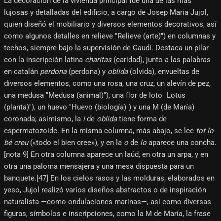
La decoración de la vivienda principal fue una de las más
lujosas y detalladas del edificio, a cargo de Josep Maria Jujol,
quien diseñó el mobiliario y diversos elementos decorativos, así
como algunos detalles en relieve "Relieve (arte)") en columnas y
techos, siempre bajo la supervisión de Gaudí. Destaca un pilar
con la inscripción latina
charitas
(caridad), junto a las palabras
en catalán
perdona
(perdona) y
oblida
(olvida), envueltas de
diversos elementos, como una rosa, una cruz, un alevín de pez,
una medusa "Medusa (animal)"), una flor de loto "Lotus
(planta)"), un huevo "Huevo (biología)") y una M (de María)
coronada; asimismo, la
i
de
oblida
tiene forma de
espermatozoide. En la misma columna, más abajo, se lee
tot lo
bé creu
(«todo el bien cree»), y en la
o
de
lo
aparece una concha.
[nota 9]​ En otra columna aparece un laúd, en otra un arpa, y en
otra una paloma mensajera y una mesa dispuesta para un
banquete.[47]​ En los cielos rasos y las molduras, elaborados en
yeso, Jujol realizó varios diseños abstractos o de inspiración
naturalista —como ondulaciones marinas—, así como diversas
figuras, símbolos e inscripciones, como la M de María, la frase