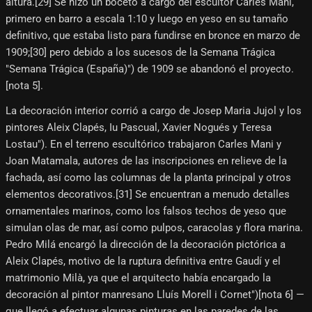
altura.[29]​ Se hizo un boceto a cargo del escultor Carles Mani,
primero en barro a escala 1:10 y luego en yeso en su tamaño
definitivo, que estaba listo para fundirse en bronce en marzo de
1909;[30]​ pero debido a los sucesos de la Semana Trágica
"Semana Trágica (España)") de 1909 se abandonó el proyecto.
[nota 5]​.
La decoración interior corrió a cargo de Josep Maria Jujol y los
pintores Aleix Clapés, Iu Pascual, Xavier Nogués y Teresa
Lostau"). En el terreno escultórico trabajaron Carles Mani y
Joan Matamala, autores de las inscripciones en relieve de la
fachada, así como las columnas de la planta principal y otros
elementos decorativos.[31]​ Se encuentran a menudo detalles
ornamentales marinos, como los falsos techos de yeso que
simulan olas de mar, así como pulpos, caracolas y flora marina.
Pedro Milá encargó la dirección de la decoración pictórica a
Aleix Clapés, motivo de la ruptura definitiva entre Gaudí y el
matrimonio Milà, ya que el arquitecto había encargado la
decoración al pintor manresano Lluís Morell i Cornet")[nota 6]​ —
que llegó a efectuar algunas pinturas en las paredes de las