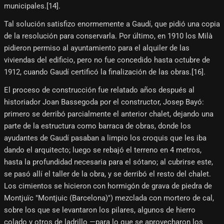
municipales.[14]​.
Tal solución satisfizo enormemente a Gaudí, que pidió una copia
de la resolución para conservarla. Por último, en 1910 los Milà
pidieron permiso al ayuntamiento para el alquiler de las
viviendas del edificio, pero no fue concedido hasta octubre de
1912, cuando Gaudí certificó la finalización de las obras.[16]​.
El proceso de construcción fue relatado años después al
historiador Joan Bassegoda por el constructor, Josep Bayó:
primero se derribó parcialmente el anterior chalet, dejando una
parte de la estructura como barraca de obras, donde los
ayudantes de Gaudí pasaban a limpio los croquis que les iba
dando el arquitecto; luego se rebajó el terreno en 4 metros,
hasta la profundidad necesaria para el sótano; al cubrirse este,
se pasó allí el taller de la obra, y se derribó el resto del chalet.
Los cimientos se hicieron con hormigón de grava de piedra de
Montjuïc "Montjuic (Barcelona)") mezclada con mortero de cal,
sobre los que se levantaron los pilares, algunos de hierro
colado y otros de ladrillo —para lo que se aprovecharon los