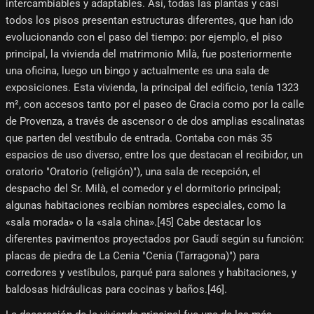
intercambiables y adaptables. Así, todas las plantas y casi
todos los pisos presentan estructuras diferentes, que han ido
evolucionando con el paso del tiempo: por ejemplo, el piso
principal, la vivienda del matrimonio Milà, fue posteriormente
una oficina, luego un bingo y actualmente es una sala de
exposiciones. Esta vivienda, la principal del edificio, tenía 1323
m², con accesos tanto por el paseo de Gracia como por la calle
de Provenza, a través de ascensor o de dos amplias escalinatas
que parten del vestíbulo de entrada. Contaba con más 35
espacios de uso diverso, entre los que destacan el recibidor, un
oratorio "Oratorio (religión)"), una sala de recepción, el
despacho del Sr. Milà, el comedor y el dormitorio principal;
algunas habitaciones recibían nombres especiales, como la
«sala morada» o la «sala china».[45]​ Cabe destacar los
diferentes pavimentos proyectados por Gaudí según su función:
placas de piedra de La Cenia "Cenia (Tarragona)") para
corredores y vestíbulos, parqué para salones y habitaciones, y
baldosas hidráulicas para cocinas y baños.[46]​.