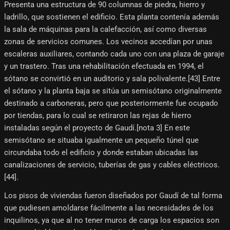
Presenta una estructura de 90 columnas de piedra, hierro y
ladrillo, que sostienen el edificio. Esta planta contenía además
la sala de máquinas para la calefacción, así como diversas
zonas de servicios comunes. Los vecinos accedían por unas
escaleras auxiliares, contando cada uno con una plaza de garaje
y un trastero. Tras una rehabilitación efectuada en 1994, el
sótano se convirtió en un auditorio y sala polivalente.[43]​ Entre
el sótano y la planta baja se sitúa un semisótano originalmente
destinado a carboneras, pero que posteriormente fue ocupado
por tiendas, para lo cual se retiraron las rejas de hierro
instaladas según el proyecto de Gaudí.[nota 3]​ En este
semisótano se situaba igualmente un pequeño túnel que
circundaba todo el edificio y donde estaban ubicadas las
canalizaciones de servicio, tuberías de gas y cables eléctricos.
[44]​.
Los pisos de viviendas fueron diseñados por Gaudí de tal forma
que pudiesen amoldarse fácilmente a las necesidades de los
inquilinos, ya que al no tener muros de carga los espacios son