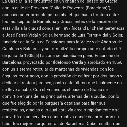
La Casa Milà se encuentra en un chaflán del paseo de Gracia
con la calle de Provenza "Calle de Provenza (Barcelona)"),
ocupado anteriormente por un chalet que hacía frontera entre
los municipios de Barcelona y Gracia, antes de la anexión de
esta villa a la ciudad condal en 1897.[nota 2]​ El chalet pertenecía
a José Ferrer-Vidal y Soler, hermano de Luis Ferrer-Vidal y Soler,
fundador de la Caja de Pensiones para la Vejez y de Ahorros de
Cataluña y Baleares, y se formalizó la compra ante notario el 9
de junio de 1905.[6]​ La zona se ubicaba en pleno Ensanche de
Barcelona, proyectado por Ildefonso Cerdá y aprobado en 1859,
con un sistema reticular de manzanas de viviendas con los
ángulos recortados, con la previsión de edificar por dos lados y
dedicar el resto a jardines, punto este último que finalmente no
se llevó a cabo. Con el Ensanche, el paseo de Gracia se
convirtió en una de las principales arterias de la ciudad, por lo
que fue elegido por la burguesía catalana para fijar sus
residencias, gracias a lo cual esta vía creció rápidamente y se
convirtió en un hervidero constructivo donde desarrollaron su
labor los mejores arquitectos de Barcelona. Cabe resaltar que