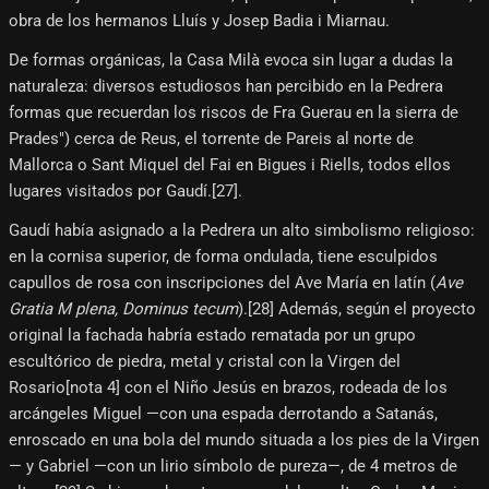
obra de los hermanos Lluís y Josep Badia i Miarnau.
De formas orgánicas, la Casa Milà evoca sin lugar a dudas la
naturaleza: diversos estudiosos han percibido en la Pedrera
formas que recuerdan los riscos de Fra Guerau en la sierra de
Prades") cerca de Reus, el torrente de Pareis al norte de
Mallorca o Sant Miquel del Fai en Bigues i Riells, todos ellos
lugares visitados por Gaudí.[27]​.
Gaudí había asignado a la Pedrera un alto simbolismo religioso:
en la cornisa superior, de forma ondulada, tiene esculpidos
capullos de rosa con inscripciones del Ave María en latín (
Ave
Gratia M plena, Dominus tecum
).[28]​ Además, según el proyecto
original la fachada habría estado rematada por un grupo
escultórico de piedra, metal y cristal con la Virgen del
Rosario[nota 4]​ con el Niño Jesús en brazos, rodeada de los
arcángeles Miguel —con una espada derrotando a Satanás,
enroscado en una bola del mundo situada a los pies de la Virgen
— y Gabriel —con un lirio símbolo de pureza—, de 4 metros de