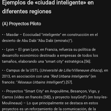
Ejemplos de «ciudad inteligente» en
diferentes regiones
(A) Proyectos Piloto
• - Masdar – Ecociudad "inteligente" en construcción en el
desierto de Abu Dabi "Abu Dabi (emirato)").
• - Lyon – El gran Lyon, en Francia, refuerza su política de
desarrollo económico destinado a empresas de todos los
tamaños, elaborando una "smart city" estratégica.[56]​.
• - Campus de la USTL (
Université de Lille/Villeneuve d'Ascq
), en
2013, en asociación con una
"Red Urbana Inteligente"
(en
francés: "
Réseaux Urbains Intelligent
").[57]​.
• - Proyectos "Smart City" en Angoulême, Besançon, Vigo, y
Carros (vídeo en francés:[58]​), y proyecto IssyGrid") (en Issy-les-
Moulineaux) – Lo que principalmente se destaca en estos
proyectos es un reforzamiento de la comunicación, de la