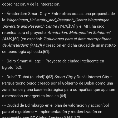
coordinación, y de la integración.
• - Ámsterdam Smart City – Entre otras cosas, una propuesta de
la
Wageningen_University_and_Research_Centre Wageningen
University and Research Centre (WUR)
[59]​ y el MIT, ha sido
retenida para el proyecto
‘Amsterdam Metropolitan Solutions’
(AMS)
[60]​ (en español:
‘Soluciones para el área metropolitana
de Ámsterdam’ (AMS)
) y creación en dicha ciudad de un instituto
de tecnología aplicada.[61]​.
• - Cairo Smart Village – Proyecto de ciudad inteligente en
Egipto.[62]​.
• - Dubaï "Dubaï (ciudad)")[63]​
Smart City
y Dubái Internet City –
Parque tecnológico creado por el Gobierno de Dubái como una
zona franca y una base estratégica para compañías que apunten
a mercados emergentes locales.[64]​.
• - Ciudad de Edimburgo en el plan de valoración y acción[65]​
para el e-gobierno – Implementación y modernización en
conjunción con BT Global Services").[66]​[67]​.