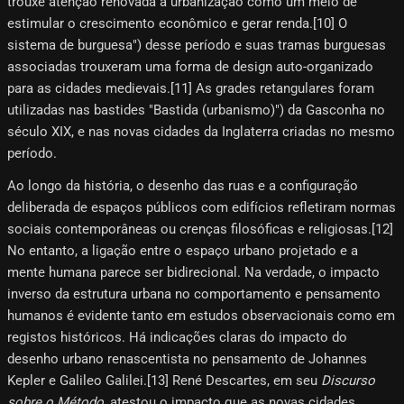
trouxe atenção renovada à urbanização como um meio de
estimular o crescimento econômico e gerar renda.[10]​ O
sistema de burguesa") desse período e suas tramas burguesas
associadas trouxeram uma forma de design auto-organizado
para as cidades medievais.[11] As grades retangulares foram
utilizadas nas bastides "Bastida (urbanismo)") da Gasconha no
século XIX, e nas novas cidades da Inglaterra criadas no mesmo
período.
Ao longo da história, o desenho das ruas e a configuração
deliberada de espaços públicos com edifícios refletiram normas
sociais contemporâneas ou crenças filosóficas e religiosas.[12]
No entanto, a ligação entre o espaço urbano projetado e a
mente humana parece ser bidirecional. Na verdade, o impacto
inverso da estrutura urbana no comportamento e pensamento
humanos é evidente tanto em estudos observacionais como em
registos históricos. Há indicações claras do impacto do
desenho urbano renascentista no pensamento de Johannes
Kepler e Galileo Galilei.[13] René Descartes, em seu
Discurso
sobre o Método
, atestou o impacto que as novas cidades