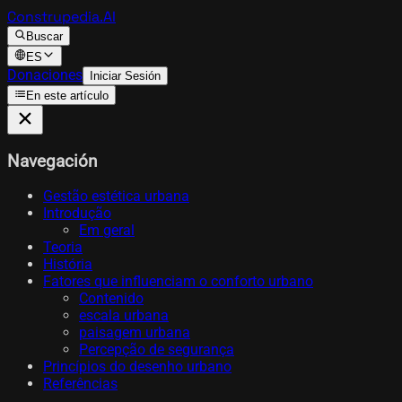
Construpedia.AI
Buscar
ES
Donaciones
Iniciar Sesión
En este artículo
Navegación
Gestão estética urbana
Introdução
Em geral
Teoria
História
Fatores que influenciam o conforto urbano
Contenido
escala urbana
paisagem urbana
Percepção de segurança
Princípios do desenho urbano
Referências