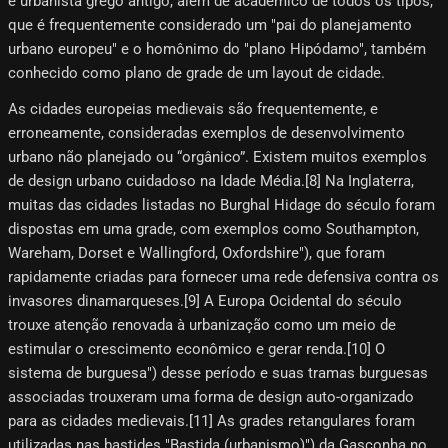
e urbanista grego antigo, além de acadêmico de todos os tipos,
que é frequentemente considerado um "pai do planejamento
urbano europeu" e o homônimo do "plano Hipódamo", também
conhecido como plano de grade de um layout de cidade.
As cidades europeias medievais são frequentemente, e
erroneamente, consideradas exemplos de desenvolvimento
urbano não planejado ou “orgânico”. Existem muitos exemplos
de design urbano cuidadoso na Idade Média.[8]​ Na Inglaterra,
muitas das cidades listadas no Burghal Hidage do século foram
dispostas em uma grade, com exemplos como Southampton,
Wareham, Dorset e Wallingford, Oxfordshire"), que foram
rapidamente criadas para fornecer uma rede defensiva contra os
invasores dinamarqueses.[9]​ A Europa Ocidental do século
trouxe atenção renovada à urbanização como um meio de
estimular o crescimento econômico e gerar renda.[10]​ O
sistema de burguesa") desse período e suas tramas burguesas
associadas trouxeram uma forma de design auto-organizado
para as cidades medievais.[11] As grades retangulares foram
utilizadas nas bastides "Bastida (urbanismo)") da Gasconha no