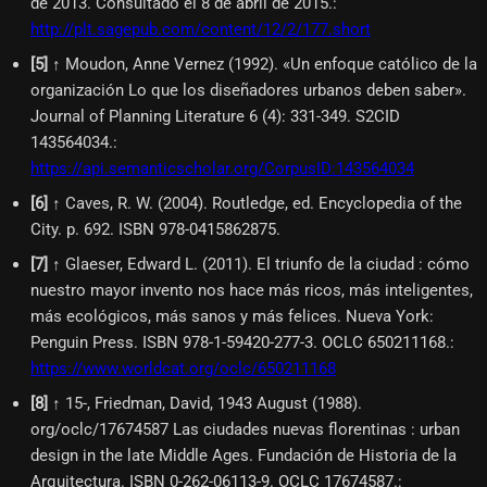
de 2013. Consultado el 8 de abril de 2015.
:
http://plt.sagepub.com/content/12/2/177.short
[
5
]
↑ Moudon, Anne Vernez (1992). «Un enfoque católico de la
organización Lo que los diseñadores urbanos deben saber».
Journal of Planning Literature 6 (4): 331-349. S2CID
143564034.
:
https://api.semanticscholar.org/CorpusID:143564034
[
6
]
↑ Caves, R. W. (2004). Routledge, ed. Encyclopedia of the
City. p. 692. ISBN 978-0415862875.
[
7
]
↑ Glaeser, Edward L. (2011). El triunfo de la ciudad : cómo
nuestro mayor invento nos hace más ricos, más inteligentes,
más ecológicos, más sanos y más felices. Nueva York:
Penguin Press. ISBN 978-1-59420-277-3. OCLC 650211168.
:
https://www.worldcat.org/oclc/650211168
[
8
]
↑ 15-, Friedman, David, 1943 August (1988).
org/oclc/17674587 Las ciudades nuevas florentinas : urban
design in the late Middle Ages. Fundación de Historia de la
Arquitectura. ISBN 0-262-06113-9. OCLC 17674587.
: