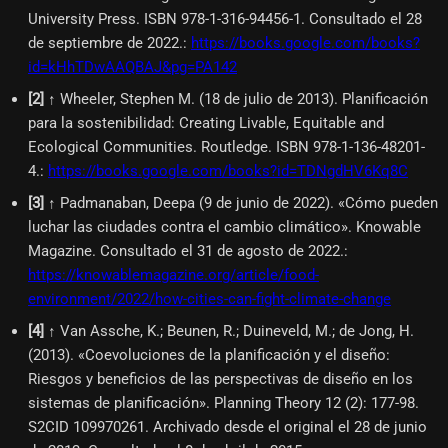
University Press. ISBN 978-1-316-94456-1. Consultado el 28
de septiembre de 2022.
:
https://books.google.com/books?
id=kHhTDwAAQBAJ&pg=PA142
[
2
]
↑ Wheeler, Stephen M. (18 de julio de 2013). Planificación
para la sostenibilidad: Creating Livable, Equitable and
Ecological Communities. Routledge. ISBN 978-1-136-48201-
4.
:
https://books.google.com/books?id=TDNgdHV6Kq8C
[
3
]
↑ Padmanaban, Deepa (9 de junio de 2022). «Cómo pueden
luchar las ciudades contra el cambio climático». Knowable
Magazine. Consultado el 31 de agosto de 2022.
:
https://knowablemagazine.org/article/food-
environment/2022/how-cities-can-fight-climate-change
[
4
]
↑ Van Assche, K.; Beunen, R.; Duineveld, M.; de Jong, H.
(2013). «Coevoluciones de la planificación y el diseño:
Riesgos y beneficios de las perspectivas de diseño en los
sistemas de planificación». Planning Theory 12 (2): 177-98.
S2CID 109970261. Archivado desde el original el 28 de junio