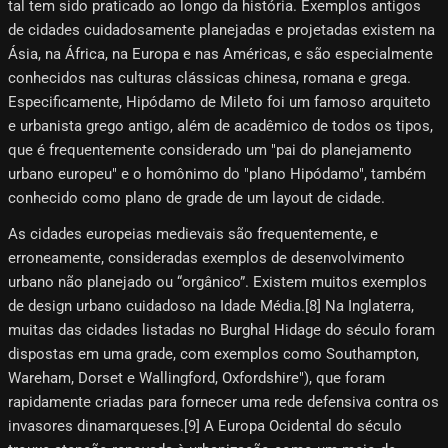
tal tem sido praticado ao longo da história. Exemplos antigos
de cidades cuidadosamente planejadas e projetadas existem na
Ásia, na África, na Europa e nas Américas, e são especialmente
conhecidos nas culturas clássicas chinesa, romana e grega.
Especificamente, Hipódamo ​​de Mileto foi um famoso arquiteto
e urbanista grego antigo, além de acadêmico de todos os tipos,
que é frequentemente considerado um "pai do planejamento
urbano europeu" e o homônimo do "plano Hipódamo", também
conhecido como plano de grade de um layout de cidade.
As cidades europeias medievais são frequentemente, e
erroneamente, consideradas exemplos de desenvolvimento
urbano não planejado ou “orgânico”. Existem muitos exemplos
de design urbano cuidadoso na Idade Média.[8]​ Na Inglaterra,
muitas das cidades listadas no Burghal Hidage do século foram
dispostas em uma grade, com exemplos como Southampton,
Wareham, Dorset e Wallingford, Oxfordshire"), que foram
rapidamente criadas para fornecer uma rede defensiva contra os
invasores dinamarqueses.[9]​ A Europa Ocidental do século