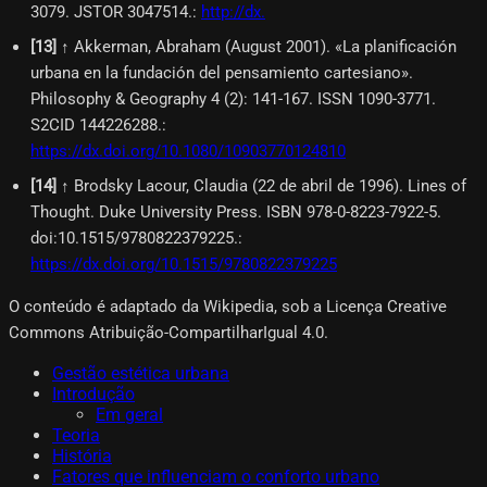
3079. JSTOR 3047514.
:
http://dx.
[
13
]
↑ Akkerman, Abraham (August 2001). «La planificación
urbana en la fundación del pensamiento cartesiano».
Philosophy & Geography 4 (2): 141-167. ISSN 1090-3771.
S2CID 144226288.
:
https://dx.doi.org/10.1080/10903770124810
[
14
]
↑ Brodsky Lacour, Claudia (22 de abril de 1996). Lines of
Thought. Duke University Press. ISBN 978-0-8223-7922-5.
doi:10.1515/9780822379225.
:
https://dx.doi.org/10.1515/9780822379225
O conteúdo é adaptado da Wikipedia, sob a Licença Creative
Commons Atribuição-CompartilharIgual 4.0.
Gestão estética urbana
Introdução
Em geral
Teoria
História
Fatores que influenciam o conforto urbano