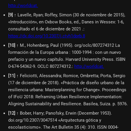
http://worldcat.
[
9
]
↑ Lavelle, Ryan; Roffey, Simon (30 de noviembre de 2015),
«Introducción», en Oxbow Books, ed., Danes in Wessex: 1-6,
consultado el 6 de diciembre de 2021 .
:
https://dx.doi.org/10.2307/j.ctvh1dprb.8
[
10
]
↑ M., Hohenberg, Paul (1995). org/oclc/807274312 La
formación de la Europa urbana : 1000-1994 : con un nuevo
prefacio y un nuevo capítulo. Harvard University Press. ISBN
0-674-54362-9. OCLC 807274312.
:
http://worldcat.
[
11
]
↑ Feliciotti, Alessandra; Romice, Ombretta; Porta, Sergio
(17 de diciembre de 2018). «Práctica de diseño urbano de la
resiliencia urbana: Masterplanning for Change». Proceedings
of IFoU 2018: Reframing Urban Resilience Implementation:
Aligning Sustainability and Resilience. Basilea, Suiza. p. 5976.
[
12
]
↑ Bober, Harry; Panofsky, Erwin (December 1953).
doi.org/10.2307/3047514 «Arquitectura gótica y
escolasticismo». The Art Bulletin 35 (4): 310. ISSN 0004-