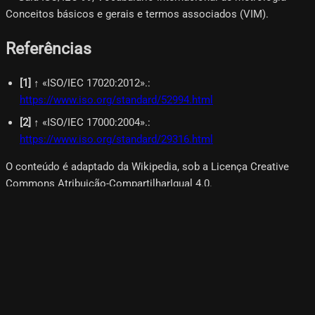
Conceitos básicos e gerais e termos associados (VIM).
Referências
[
1
]
↑ «ISO/IEC 17020:2012».
:
https://www.iso.org/standard/52994.html
[
2
]
↑ «ISO/IEC 17000:2004».
:
https://www.iso.org/standard/29316.html
O conteúdo é adaptado da Wikipedia, sob a Licença Creative
Commons Atribuição-CompartilharIgual 4.0.