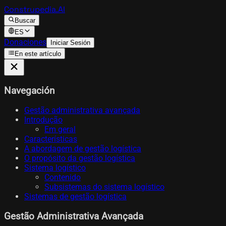
Construpedia.AI
Buscar
ES
Donaciones
Iniciar Sesión
En este artículo
Navegación
Gestão administrativa avançada
Introdução
Em geral
Características
A abordagem de gestão logística
O propósito da gestão logística
Sistema logístico
Contenido
Subsistemas do sistema logístico
Sistemas de gestão logística
Gestão Administrativa Avançada