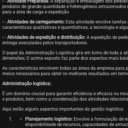
• -
Atividade Preparada:
A separação e embalagem dos pedidos é
produtos de grande quantidade e heterogêneos armazenados n
para a área de carga e expedição.
• -
Atividades de carregamento:
Esta atividade envolve tarefas
características qualitativas e quantitativas, a tecnologia e a
• -
Atividades de expedição e distribuição:
A expedição de pedid
entrega executadas pelos transportadores.
O papel da Administração Logística gira em torno de toda a at
dimensões; O acima exposto faz parte dos aspectos mais básic
As características envolvem todas as áreas da empresa para pr
meios necessários para obter os melhores resultados em ter
Administração logística:
.
É um domínio crucial para garantir eficiência e eficácia na 
e produtos, bem como a coordenação das atividades relaciona
Aqui estão alguns aspectos importantes da gestão logística:
Planejamento logístico:
Envolve a formulação de es
disponibilidade de recursos, capacidades de armaz