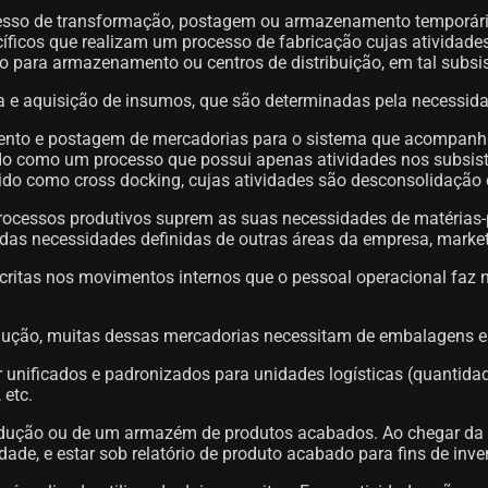
ocesso de transformação, postagem ou armazenamento temporári
íficos que realizam um processo de fabricação cujas atividades
o para armazenamento ou centros de distribuição, em tal subs
 e aquisição de insumos, que são determinadas pela necessida
ento e postagem de mercadorias para o sistema que acompanh
 como um processo que possui apenas atividades nos subsiste
do como cross docking, cujas atividades são desconsolidação d
processos produtivos suprem as suas necessidades de matérias-
as necessidades definidas de outras áreas da empresa, marketi
ritas nos movimentos internos que o pessoal operacional faz 
ção, muitas dessas mercadorias necessitam de embalagens esp
unificados e padronizados para unidades logísticas (quanti
 etc.
produção ou de um armazém de produtos acabados. Ao chegar da 
ade, e estar sob relatório de produto acabado para fins de inve