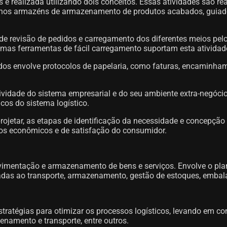
 realizada utilizando dois conceitos. Essas atividades são rea
os armazéns de armazenamento de produtos acabados, guiados p
 de revisão de pedidos e carregamento dos diferentes meios pe
lgumas ferramentas de fácil carregamento suportam esta atividad
os envolve protocolos de papelaria, como faturas, encaminhament
ividade do sistema empresarial e do seu ambiente extra-negócio
os do sistema logístico.
ojetar, as etapas de identificação da necessidade e concepção 
mos econômicos e de satisfação do consumidor.
movimentação e armazenamento de bens e serviços. Envolve o pl
das ao transporte, armazenamento, gestão de estoques, embala
tratégias para otimizar os processos logísticos, levando em 
enamento e transporte, entre outros.