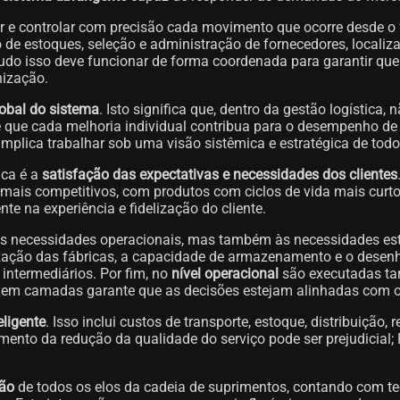
ar e controlar com precisão cada movimento que ocorre desde o fo
de estoques, seleção e administração de fornecedores, localiza
udo isso deve funcionar de forma coordenada para garantir que 
nização.
obal do sistema
. Isto significa que, dentro da gestão logístic
o é que cada melhoria individual contribua para o desempenho d
 implica trabalhar sob uma visão sistêmica e estratégica de tod
ica é a
satisfação das expectativas e necessidades dos clientes
 mais competitivos, com produtos com ciclos de vida mais curt
te na experiência e fidelização do cliente.
 às necessidades operacionais, mas também às necessidades est
zação das fábricas, a capacidade de armazenamento e o desenh
intermediários. Por fim, no
nível operacional
são executadas tar
a em camadas garante que as decisões estejam alinhadas com os
eligente
. Isso inclui custos de transporte, estoque, distribuiç
imento da redução da qualidade do serviço pode ser prejudicial; 
ção
de todos os elos da cadeia de suprimentos, contando com t