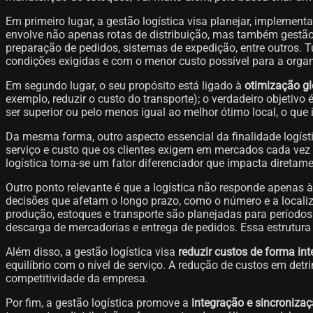
Em primeiro lugar, a gestão logística visa planejar, implement
envolve não apenas rotas de distribuição, mas também gestão 
preparação de pedidos, sistemas de expedição, entre outros. T
condições exigidas e com o menor custo possível para a orga
Em segundo lugar, o seu propósito está ligado à
otimização gl
exemplo, reduzir o custo do transporte); o verdadeiro objetiv
ser superior ou pelo menos igual ao melhor ótimo local, o que
Da mesma forma, outro aspecto essencial da finalidade logíst
serviço e custo que os clientes exigem em mercados cada vez
logística torna-se um fator diferenciador que impacta diretamen
Outro ponto relevante é que a logística não responde apenas
decisões que afetam o longo prazo, como o número e a locali
produção, estoques e transporte são planejadas para períodos 
descarga de mercadorias e entrega de pedidos. Essa estrutur
Além disso, a gestão logística visa
reduzir custos de forma int
equilíbrio com o nível de serviço. A redução de custos em detr
competitividade da empresa.
Por fim, a gestão logística promove a
integração e sincroniza