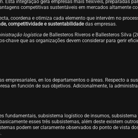
em. Esta integração gera empresas mais flexíveis, preparadas 
antagens competitivas sustentáveis ​​em mercados altamente co
necta, coordena e otimiza cada elemento que intervém no proces
ade, competitividade e sustentabilidade
das empresas.
nistração logística
de Ballesteros Riveros e Ballesteros Silva (
os-chave que as organizações devem considerar para gerir efici
as empresariales, en los departamentos o áreas. Respecto a sus c
esa en función de sus objetivos. Adicionalmente, la administrac
s fundamentais, subsistema logístico de insumos, subsistema l
 basicamente esses três subsistemas, além deste existem outro
bsistemas podem ser claramente observados do ponto de vista do
.