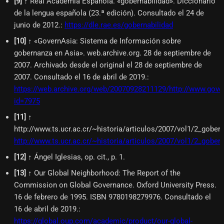
[
9
]
↑ Real Academia Española. «gobernabilidad». Diccionario
de la lengua española (23.ª edición). Consultado el 24 de
junio de 2012.
:
https://dle.rae.es/gobernabilidad
[
10
]
↑ «GovernAsia: Sistema de Información sobre
gobernanza en Asia». web.archive.org. 28 de septiembre de
2007. Archivado desde el original el 28 de septiembre de
2007. Consultado el 16 de abril de 2019.
:
https://web.archive.org/web/20070928211129/http://www.gove
id=7975
[
11
]
↑
http://www.ts.ucr.ac.cr/~historia/articulos/2007/vol1/2_gober
http://www.ts.ucr.ac.cr/~historia/articulos/2007/vol1/2_gober
[
12
]
↑ Ángel Iglesias, op. cit., p. 1.
[
13
]
↑ Our Global Neighborhood: The Report of the
Commission on Global Governance. Oxford University Press.
16 de febrero de 1995. ISBN 9780198279976. Consultado el
16 de abril de 2019.
:
https://global.oup.com/academic/product/our-global-