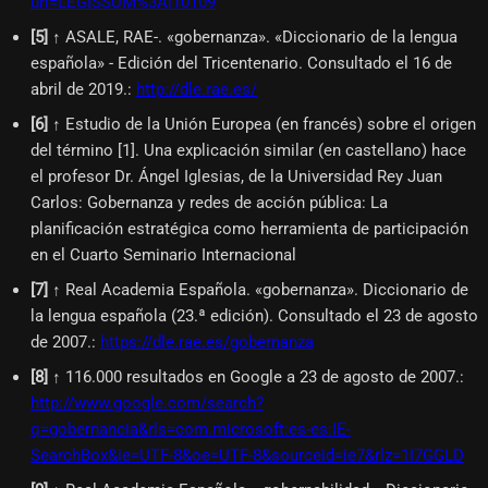
uri=LEGISSUM%3Al10109
[
5
]
↑ ASALE, RAE-. «gobernanza». «Diccionario de la lengua
española» - Edición del Tricentenario. Consultado el 16 de
abril de 2019.
:
http://dle.rae.es/
[
6
]
↑ Estudio de la Unión Europea (en francés) sobre el origen
del término [1]. Una explicación similar (en castellano) hace
el profesor Dr. Ángel Iglesias, de la Universidad Rey Juan
Carlos: Gobernanza y redes de acción pública: La
planificación estratégica como herramienta de participación
en el Cuarto Seminario Internacional
[
7
]
↑ Real Academia Española. «gobernanza». Diccionario de
la lengua española (23.ª edición). Consultado el 23 de agosto
de 2007.
:
https://dle.rae.es/gobernanza
[
8
]
↑ 116.000 resultados en Google a 23 de agosto de 2007.
:
http://www.google.com/search?
q=gobernancia&rls=com.microsoft:es-es:IE-
SearchBox&ie=UTF-8&oe=UTF-8&sourceid=ie7&rlz=1I7GGLD