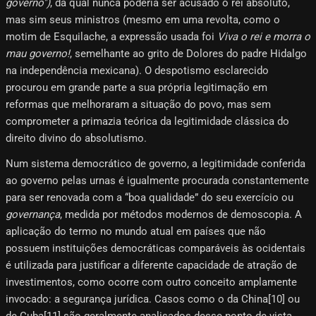
governo")
, da qual nunca poderia ser acusado o rei absoluto,
mas sim seus ministros (mesmo em uma revolta, como o
motim de Esquilache, a expressão usada foi
Viva o rei e morra o
mau governo!
, semelhante ao grito de Dolores do padre Hidalgo
na independência mexicana). O despotismo esclarecido
procurou em grande parte a sua própria legitimação em
reformas que melhoraram a situação do povo, mas sem
comprometer a primazia teórica da legitimidade clássica do
direito divino do absolutismo.
Num sistema democrático de governo, a legitimidade conferida
ao governo pelas urnas é igualmente procurada constantemente
para ser renovada com a “boa qualidade” do seu exercício ou
governança
, medida por métodos modernos de demoscopia. A
aplicação do termo no mundo atual em países que não
possuem instituições democráticas comparáveis ​​às ocidentais
é utilizada para justificar a diferente capacidade de atração de
investimentos, como ocorre com outro conceito amplamente
invocado: a segurança jurídica. Casos como o da China[10]​ ou
de Cuba[11]​ são geralmente analisados ​​desse ponto de vista.