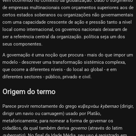
vêm ocorrendo no contexto da globalização. Dado o surgimento
de empresas multinacionais com orçamentos superiores aos de
certos estados soberanos ou organizações não governamentais
com uma capacidade crescente de ação e pressão tanto a nível
local como internacional, os governos nacionais deixaram de
ser a referência central da organização. política seja um dos
seus componentes.
A governação é uma noção que procura - mais do que impor um
modelo - descrever uma transformação sistémica complexa,
que ocorre a diferentes níveis - do local ao global - e em
diferentes sectores - público, privado e civil.
Origem do termo
Parece provir remotamente do grego κυβερνάω
kybernao
(dirigir,
dirigir um navio ou carruagem) usado por Platão,
metaforicamente, para nomear a forma de governar os
cidadãos, da qual também deriva
governo
(através do latim
gubernatio
). No final da Idade Média, seu uso é registrado em