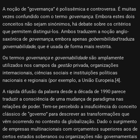
A noção de “governança” é polissêmica e controversa. É muitas
vezes confundido com o termo
governança
. Embora estes dois
conceitos não sejam sinónimos, há debate sobre os critérios
que permitem distingui-los. Ambos traduzem a noção anglo-
saxónica de
governança
, embora apenas
gobernibilidad
traduza
governabilidade
, que é usada de forma mais restrita.
Os termos
governança
e
governabilidade
são amplamente
utilizados nos campos da
gestão
privada, organizações
internacionais, ciências sociais e instituições políticas
nacionais e regionais (por exemplo, a União Europeia.[4]​.
A rápida difusão da palavra desde a década de 1990 parece
traduzir a consciência de uma mudança de paradigma nas
relações de poder. Tem-se percebido a insuficiência do conceito
clássico de “governo” para descrever as transformações que
vêm ocorrendo no contexto da globalização. Dado o surgimento
de empresas multinacionais com orçamentos superiores aos de
certos estados soberanos ou organizações não governamentais