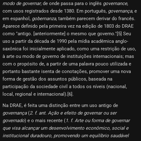
modo de governar
; de onde passa para o inglês
governance
,
com usos registrados desde 1380. Em português,
governança
, e
em espanhol,
gobernanza
, também parecem derivar do francês.
Aparece definido pela primeira vez na edição de 1803 do DRAE
como "antigo. [anteriormente] o mesmo que governo."[5]​ Seu
uso a partir da década de 1990 pela mídia acadêmica anglo-
saxônica foi inicialmente aplicado, como uma restrição de uso,
à arte ou modo de governo de instituições internacionais; mas
com o propósito de, a partir de uma palavra pouco utilizada e
portanto bastante isenta de conotações, promover uma nova
forma de gestão dos assuntos públicos, baseada na
participação da sociedade civil a todos os níveis (nacional,
local, regional e internacional).[6]​.
Na DRAE, é feita uma distinção entre um uso antigo de
governança
(
2. f. ant. Ação e efeito de governar ou ser
governado
) e o mais recente (
1. f. Arte ou forma de governar
que visa alcançar um desenvolvimento econômico, social e
institucional duradouro, promovendo um equilíbrio saudável