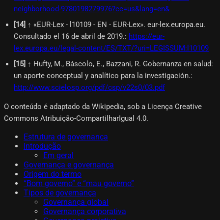
neighborhood-9780198279976?cc=us&lang=en&
[
14
]
↑ «EUR-Lex - l10109 - EN - EUR-Lex». eur-lex.europa.eu.
Consultado el 16 de abril de 2019.
:
https://eur-
lex.europa.eu/legal-content/ES/TXT/?uri=LEGISSUM:l10109
[
15
]
↑ Hufty, M., Báscolo, E., Bazzani, R. Gobernanza en salud:
un aporte conceptual y analítico para la investigación.
:
http://www.scielosp.org/pdf/csp/v22s0/03.pdf
O conteúdo é adaptado da Wikipedia, sob a Licença Creative
Commons Atribuição-CompartilharIgual 4.0.
Estrutura de governança
Introdução
Em geral
Governança e governança
Origem do termo
“Bom governo” e “mau governo”
Tipos de governança
Governança global
Governança corporativa