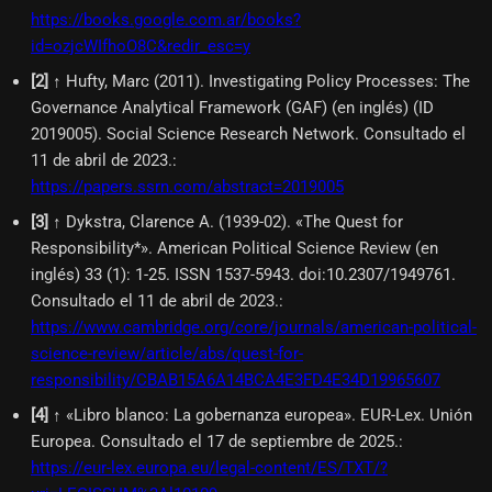
https://books.google.com.ar/books?
id=ozjcWIfhoO8C&redir_esc=y
[
2
]
↑ Hufty, Marc (2011). Investigating Policy Processes: The
Governance Analytical Framework (GAF) (en inglés) (ID
2019005). Social Science Research Network. Consultado el
11 de abril de 2023.
:
https://papers.ssrn.com/abstract=2019005
[
3
]
↑ Dykstra, Clarence A. (1939-02). «The Quest for
Responsibility*». American Political Science Review (en
inglés) 33 (1): 1-25. ISSN 1537-5943. doi:10.2307/1949761.
Consultado el 11 de abril de 2023.
:
https://www.cambridge.org/core/journals/american-political-
science-review/article/abs/quest-for-
responsibility/CBAB15A6A14BCA4E3FD4E34D19965607
[
4
]
↑ «Libro blanco: La gobernanza europea». EUR-Lex. Unión
Europea. Consultado el 17 de septiembre de 2025.
:
https://eur-lex.europa.eu/legal-content/ES/TXT/?