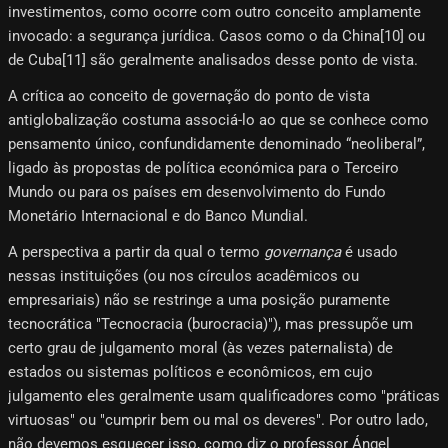
investimentos, como ocorre com outro conceito amplamente
invocado: a segurança jurídica. Casos como o da China[10]​ ou
de Cuba[11]​ são geralmente analisados ​​desse ponto de vista.
A crítica ao conceito de governação do ponto de vista
antiglobalização costuma associá-lo ao que se conhece como
pensamento único, confundidamente denominado “neoliberal”,
ligado às propostas de política económica para o Terceiro
Mundo ou para os países em desenvolvimento do Fundo
Monetário Internacional e do Banco Mundial.
A perspectiva a partir da qual o termo
governança
é usado
nessas instituições (ou nos círculos acadêmicos ou
empresariais) não se restringe a uma posição puramente
tecnocrática "Tecnocracia (burocracia)"), mas pressupõe um
certo grau de julgamento moral (às vezes paternalista) de
estados ou sistemas políticos e econômicos, em cujo
julgamento eles geralmente usam qualificadores como "práticas
virtuosas" ou "cumprir bem ou mal os deveres". Por outro lado,
não devemos esquecer isso, como diz o professor Ángel