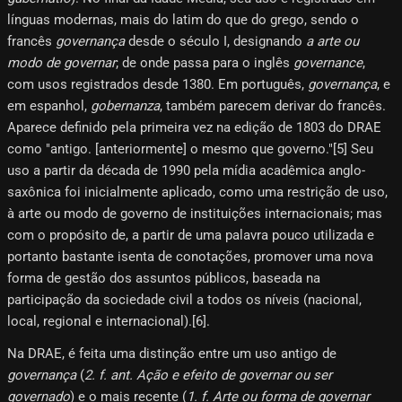
línguas modernas, mais do latim do que do grego, sendo o
francês
governança
desde o século I, designando
a arte ou
modo de governar
; de onde passa para o inglês
governance
,
com usos registrados desde 1380. Em português,
governança
, e
em espanhol,
gobernanza
, também parecem derivar do francês.
Aparece definido pela primeira vez na edição de 1803 do DRAE
como "antigo. [anteriormente] o mesmo que governo."[5]​ Seu
uso a partir da década de 1990 pela mídia acadêmica anglo-
saxônica foi inicialmente aplicado, como uma restrição de uso,
à arte ou modo de governo de instituições internacionais; mas
com o propósito de, a partir de uma palavra pouco utilizada e
portanto bastante isenta de conotações, promover uma nova
forma de gestão dos assuntos públicos, baseada na
participação da sociedade civil a todos os níveis (nacional,
local, regional e internacional).[6]​.
Na DRAE, é feita uma distinção entre um uso antigo de
governança
(
2. f. ant. Ação e efeito de governar ou ser
governado
) e o mais recente (
1. f. Arte ou forma de governar