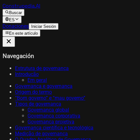
Construpedia.AI
Buscar
ES
Donaciones
Iniciar Sesión
En este artículo
Navegación
Estrutura de governança
Introdução
Em geral
Governança e governança
Origem do termo
“Bom governo” e “mau governo”
Tipos de governança
Governança global
Governança corporativa
Governança projetiva
Governança científica e tecnológica
Medição de governança
O Quadro Analítico de Governança