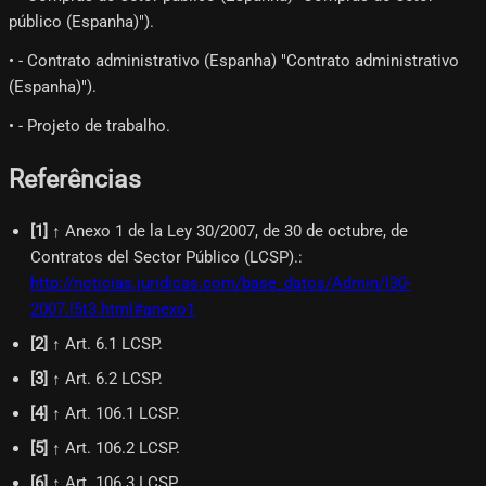
público (Espanha)").
• - Contrato administrativo (Espanha) "Contrato administrativo
(Espanha)").
• - Projeto de trabalho.
Referências
[
1
]
↑ Anexo 1 de la Ley 30/2007, de 30 de octubre, de
Contratos del Sector Público (LCSP).
:
http://noticias.juridicas.com/base_datos/Admin/l30-
2007.l5t3.html#anexo1
[
2
]
↑ Art. 6.1 LCSP.
[
3
]
↑ Art. 6.2 LCSP.
[
4
]
↑ Art. 106.1 LCSP.
[
5
]
↑ Art. 106.2 LCSP.
[
6
]
↑ Art. 106.3 LCSP.