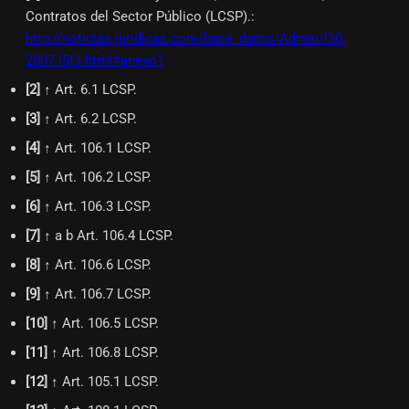
Contratos del Sector Público (LCSP).
:
http://noticias.juridicas.com/base_datos/Admin/l30-
2007.l5t3.html#anexo1
[
2
]
↑ Art. 6.1 LCSP.
[
3
]
↑ Art. 6.2 LCSP.
[
4
]
↑ Art. 106.1 LCSP.
[
5
]
↑ Art. 106.2 LCSP.
[
6
]
↑ Art. 106.3 LCSP.
[
7
]
↑ a b Art. 106.4 LCSP.
[
8
]
↑ Art. 106.6 LCSP.
[
9
]
↑ Art. 106.7 LCSP.
[
10
]
↑ Art. 106.5 LCSP.
[
11
]
↑ Art. 106.8 LCSP.
[
12
]
↑ Art. 105.1 LCSP.