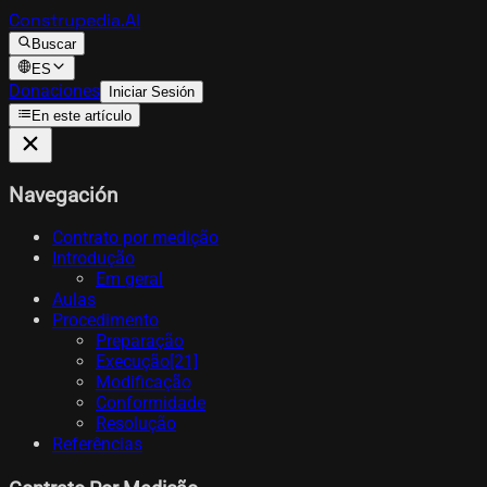
Construpedia.AI
Buscar
ES
Donaciones
Iniciar Sesión
En este artículo
Navegación
Contrato por medição
Introdução
Em geral
Aulas
Procedimento
Preparação
Execução[21]​
Modificação
Conformidade
Resolução
Referências