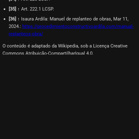
[
35
]
↑ Art. 222.1 LCSP.
[
36
]
↑ Isaura Ardila: Manuel de replanteo de obras, Mar 11,
2024.
:
https://procedimientoconstructivoardila.com/manual-
replanteos-obra/
O conteúdo é adaptado da Wikipedia, sob a Licença Creative
Commons Atribuição-CompartilharIgual 4.0.