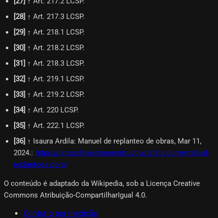
[
27
]
↑ Art. 217.2 LCSP.
[
28
]
↑ Art. 217.3 LCSP.
[
29
]
↑ Art. 218.1 LCSP.
[
30
]
↑ Art. 218.2 LCSP.
[
31
]
↑ Art. 218.3 LCSP.
[
32
]
↑ Art. 219.1 LCSP.
[
33
]
↑ Art. 219.2 LCSP.
[
34
]
↑ Art. 220 LCSP.
[
35
]
↑ Art. 222.1 LCSP.
[
36
]
↑ Isaura Ardila: Manuel de replanteo de obras, Mar 11,
2024.
:
https://procedimientoconstructivoardila.com/manual-
replanteos-obra/
O conteúdo é adaptado da Wikipedia, sob a Licença Creative
Commons Atribuição-CompartilharIgual 4.0.
Contrato por medição