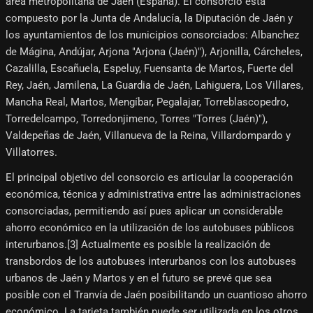
área metropolitana de Jaén (España). El consorcio está
compuesto por la Junta de Andalucía, la Diputación de Jaén y
los ayuntamientos de los municipios consorciados: Albanchez
de Mágina, Andújar, Arjona "Arjona (Jaén)"), Arjonilla, Cárcheles,
Cazalilla, Escañuela, Espeluy, Fuensanta de Martos, Fuerte del
Rey, Jaén, Jamilena, La Guardia de Jaén, Lahiguera, Los Villares,
Mancha Real, Martos, Mengíbar, Pegalajar, Torreblascopedro,
Torredelcampo, Torredonjimeno, Torres "Torres (Jaén)"),
Valdepeñas de Jaén, Villanueva de la Reina, Villardompardo y
Villatorres.
El principal objetivo del consorcio es articular la cooperación
económica, técnica y administrativa entre las administraciones
consorciadas, permitiendo así pues aplicar un considerable
ahorro económico en la utilización de los autobuses públicos
interurbanos.[3]​ Actualmente es posible la realización de
transbordos de los autobuses interurbanos con los autobuses
urbanos de Jaén y Martos y en el futuro se prevé que sea
posible con el Tranvía de Jaén posibilitando un cuantioso ahorro
económico. La tarjeta también puede ser utilizada en los otros