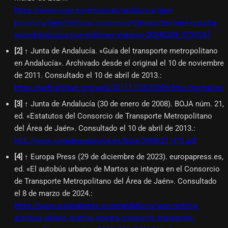
https://www.cope.es/emisoras/andalucia/jaen-
provincia/jaen/noticias/consorcio-transportes-jaen-registra-
record-historico-con-millones-viajeros-20240209_3137257
[
2
]
↑ Junta de Andalucía. «Guía del transporte metropolitano
en Andalucía». Archivado desde el original el 10 de noviembre
de 2011. Consultado el 10 de abril de 2013.
:
https://web.archive.org/web/20111110035009/http://portalvec
[
3
]
↑ Junta de Andalucía (30 de enero de 2008). BOJA núm. 21,
ed. «Estatutos del Consorcio de Transporte Metropolitano
del Área de Jaén». Consultado el 10 de abril de 2013.
:
http://www.juntadeandalucia.es/boja/2008/21/d12.pdf
[
4
]
↑ Europa Press (29 de diciembre de 2023). europapress.es,
ed. «El autobús urbano de Martos se integra en el Consorcio
de Transporte Metropolitano del Área de Jaén». Consultado
el 8 de marzo de 2024.
:
https://www.europapress.es/esandalucia/jaen/noticia-
autobus-urbano-martos-integra-consorcio-transporte-