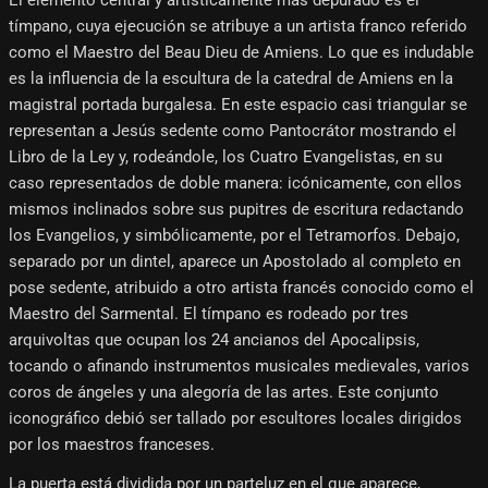
El elemento central y artísticamente más depurado es el
tímpano, cuya ejecución se atribuye a un artista franco referido
como el Maestro del Beau Dieu de Amiens. Lo que es indudable
es la influencia de la escultura de la catedral de Amiens en la
magistral portada burgalesa. En este espacio casi triangular se
representan a Jesús sedente como Pantocrátor mostrando el
Libro de la Ley y, rodeándole, los Cuatro Evangelistas, en su
caso representados de doble manera: icónicamente, con ellos
mismos inclinados sobre sus pupitres de escritura redactando
los Evangelios, y simbólicamente, por el Tetramorfos. Debajo,
separado por un dintel, aparece un Apostolado al completo en
pose sedente, atribuido a otro artista francés conocido como el
Maestro del Sarmental. El tímpano es rodeado por tres
arquivoltas que ocupan los 24 ancianos del Apocalipsis,
tocando o afinando instrumentos musicales medievales, varios
coros de ángeles y una alegoría de las artes. Este conjunto
iconográfico debió ser tallado por escultores locales dirigidos
por los maestros franceses.
La puerta está dividida por un parteluz en el que aparece,