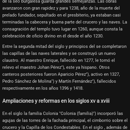
de la seo burgalesa guarda grandes semejanzas. Las obras
avanzaron con gran rapidez y para 1238, año de la muerte del
prelado fundador, sepultado en el presbiterio, ya estaban casi
terminadas la cabecera y buena parte del crucero y las naves. La
consagración del templo tuvo lugar en 1260, aunque consta la
celebración de oficio divino en él desde el año 1230.
Entre la segunda mitad del siglo y principios del se completaron
las capillas de las naves laterales y se construyó un nuevo
claustro. Al maestro Enrique, fallecido en 1277, le tomó el
relevo el maestro Johan Pérez"), este ya hispano. Otros
canteros posteriores fueron Aparicio Pérez"), activo en 1327,
Pedro Sánchez de Molina") y Martín Fernández"), fallecidos
respectivamente en los años 1396 y 1418.
Ampliaciones y reformas en los siglos xv a xviii
En el siglo la familia Colonia "Colonia (familia)") incorporó las
agujas de las torres de la fachada principal, el cimborrio sobre el
crucero y la Capilla de los Condestables. En el siglo , además de