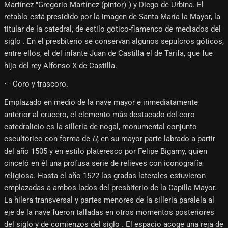
Martínez "Gregorio Martínez (pintor)") y Diego de Urbina. El
retablo está presidido por la imagen de Santa María la Mayor, la
titular de la catedral, de estilo gótico-flamenco de mediados del
siglo . En el presbiterio se conservan algunos sepulcros góticos,
entre ellos, el del infante Juan de Castilla el de Tarifa, que fue
hijo del rey Alfonso X de Castilla.
• - Coro y trascoro.
Emplazado en medio de la nave mayor e inmediatamente
anterior al crucero, el elemento más destacado del coro
catedralicio es la sillería de nogal, monumental conjunto
escultórico con forma de
U
, en su mayor parte labrado a partir
del año 1505 y en estilo plateresco por Felipe Bigarny, quien
cinceló en él una profusa serie de relieves con iconografía
religiosa. Hasta el año 1522 las gradas laterales estuvieron
emplazadas a ambos lados del presbiterio de la Capilla Mayor.
La hilera transversal y partes menores de la sillería paralela al
eje de la nave fueron talladas en otros momentos posteriores
del siglo y de comienzos del siglo . El espacio acoge una reja de