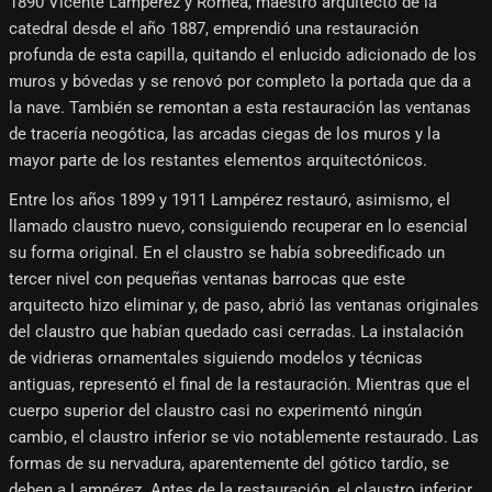
1890 Vicente Lampérez y Romea, maestro arquitecto de la
catedral desde el año 1887, emprendió una restauración
profunda de esta capilla, quitando el enlucido adicionado de los
muros y bóvedas y se renovó por completo la portada que da a
la nave. También se remontan a esta restauración las ventanas
de tracería neogótica, las arcadas ciegas de los muros y la
mayor parte de los restantes elementos arquitectónicos.
Entre los años 1899 y 1911 Lampérez restauró, asimismo, el
llamado claustro nuevo, consiguiendo recuperar en lo esencial
su forma original. En el claustro se había sobreedificado un
tercer nivel con pequeñas ventanas barrocas que este
arquitecto hizo eliminar y, de paso, abrió las ventanas originales
del claustro que habían quedado casi cerradas. La instalación
de vidrieras ornamentales siguiendo modelos y técnicas
antiguas, representó el final de la restauración. Mientras que el
cuerpo superior del claustro casi no experimentó ningún
cambio, el claustro inferior se vio notablemente restaurado. Las
formas de su nervadura, aparentemente del gótico tardío, se
deben a Lampérez. Antes de la restauración, el claustro inferior