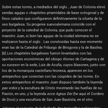
Sobre estas torres, a mediados del siglo , Juan de Colonia elevó
sendas agujas o chapiteles piramidales de base octogonal y de
finos calados que configuraron definitivamente la silueta de la
seo burgalesa. Su progenie suevoalemana coincide con el
proyecto de la catedral de Colonia, que pudo conocer el
maestro Juan, si bien las agujas de la ciudad alemana no se
realizaron hasta el siglo . Las construidas hasta ese momento
eran las de la Catedral de Friburgo de Brisgovia y la de Basilea.
[6]​ Los chapiteles burgaleses fueron levantados con las
aportaciones económicas del obispo Alonso de Cartagena y de
su sucesor en la sede, Luis de Acuña, cuyos blasones, junto con
los de la monarquía castellano-leonesa, aparecen en los
antepechos que conectan con las cúspides de las torres. En
estos antepechos el maestro Juan dispuso también la leyenda
pax vobis
y la escultura de Cristo mostrando las huellas de su
Pasión, en uno, y la leyenda
ecce Agnus Dei
(he aquí el Cordero
de Dios) y una escultura de San Juan Bautista, en el otro.