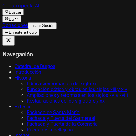
Construpedia.AI
Buscar
ES
Donaciones
Iniciar Sesión
En este artículo
Navegación
Catedral de Burgos
Introducción
Historia
Edificación románica del siglo xi
Fundación gótica y obras en los siglos xiii y xiv
Ampliaciones y reformas en los siglos xv a xviii
Restauraciones de los siglos xix y xx
Exterior
Fachada de Santa María
Fachada y Puerta del Sarmental
Fachada y Puerta de la Coronería
Puerta de la Pellejería
Interior