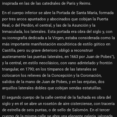
inspirada en las de las catedrales de París y Reims.
En el cuerpo inferior se abre la Portada de Santa María, formada
por tres arcos apuntados y abocinados que cobijan la Puerta
Real, o del Perdón, el central, y las de la Asunción y la
Inmaculada, los laterales. Esta portada era obra del siglo y, con
su iconografía dedicada a la Virgen, estaba considerada como la
más importante manifestación escultórica de estilo gótico en
Castilla, pero su grave deterioro obligó a reconstruir
austeramente las puertas laterales, en 1663 por Juan de Pobes"),
y la central, en estilo neoclásico, con vano adintelado y frontón
triangular, en 1790; en los tímpanos de las laterales se
colocaron los relieves de la Concepción y la Coronación,
salidos de la mano de Juan de Pobes, y en las enjutas, dos
arquillos laterales dobles que cobijan sendas estatuillas.
El segundo cuerpo de la calle central de la fachada es obra del
siglo y en él se abre un rosetón de aire cisterciense, con tracería
de estrella de seis puntas, o de sello de Salomón. En el tercer
cuerpo de la misma calle se abre una elegante galería, jalonada