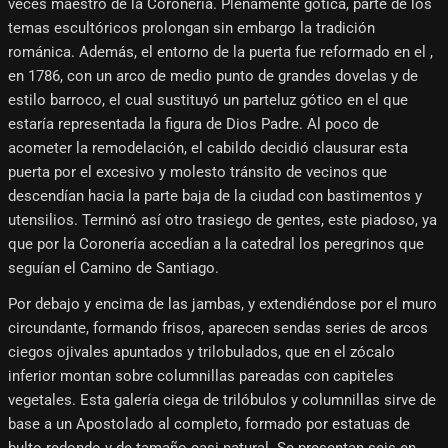
veces maestro de la Coronería. Plenamente gótica, parte de los
temas escultóricos prolongan sin embargo la tradición
románica. Además, el entorno de la puerta fue reformado en el ,
en 1786, con un arco de medio punto de grandes dovelas y de
estilo barroco, el cual sustituyó un parteluz gótico en el que
estaría representada la figura de Dios Padre. Al poco de
acometer la remodelación, el cabildo decidió clausurar esta
puerta por el excesivo y molesto tránsito de vecinos que
descendían hacia la parte baja de la ciudad con bastimentos y
utensilios. Terminó así otro trasiego de gentes, este piadoso, ya
que por la Coronería accedían a la catedral los peregrinos que
seguían el Camino de Santiago.
Por debajo y encima de las jambas, y extendiéndose por el muro
circundante, formando frisos, aparecen sendas series de arcos
ciegos ojivales apuntados y trilobulados, que en el zócalo
inferior montan sobre columnillas pareadas con capiteles
vegetales. Esta galería ciega de trilóbulos y columnillas sirve de
base a un Apostolado al completo, formado por estatuas de
bulto redondo y de tamaño casi natural. Se presentan seis en