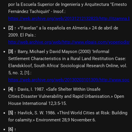
por la Escuela Superior de Ingeniería y Arquitectura "Ernesto
Fernández Tachiquín" - Insof.
:
https://web.archive.org/web/20131212132823/http://itzamn
[
2
]
↑ «"Favelas" a la española en Almería.» 24 de abril de
2009. El País.
:
http://web.archive.org/web/http://www.elpais.com/yoperiodis
[
3
]
↑ Barry, Michael y David Mayson (2000) 'Informal
Settlement Characteristics in a Rural Land Restitution Case:
Elandskloof, South Africa' Sociological Research Online, vol.
5, no. 2, [1].
:
https://web.archive.org/web/20130203101309/http://www.socre
[
4
]
↑ Davis, I. 1987. «Safe Shelter Within Unsafe
Cities:Disaster Vulnerability and Rapid Urbanisation.» Open
House International 12,3:5-15.
[
5
]
↑ Havlick, S. W. 1986. «Third World Cities at Risk: Building
for calamity.» Environment 28,9 November:6.
[
6
]
↑