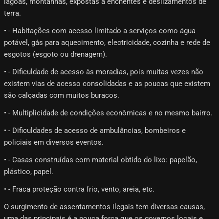
lagoas, montanhas, expostas a enchentes e deslizamentos de
terra.
• - Habitações com acesso limitado a serviços como água
potável, gás para aquecimento, electricidade, cozinha e rede de
esgotos (esgoto ou drenagem).
• - Dificuldade de acesso às moradias, pois muitas vezes não
existem vias de acesso consolidadas e as poucas que existem
são calçadas com muitos buracos.
• - Multiplicidade de condições econômicas e no mesmo bairro.
• - Dificuldades de acesso de ambulâncias, bombeiros e
policiais em diversos eventos.
• - Casas construídas com material obtido do lixo: papelão,
plástico, papel.
• - Fraca proteção contra frio, vento, areia, etc.
O surgimento de assentamentos ilegais tem diversas causas,
uma das principais é a pouca força que os governos locais e