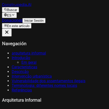
Construpedia.AI
Buscar
ES
Donaciones
Iniciar Sesión
En este artículo
Navegación
arquitetura informal
Introdução
Em geral
Características
Descrição
Intervenção urbanística
Vulnerabilidade dos assentamentos ilegais
Terminologia: diferentes nomes locais
Referências
Arquitetura Informal