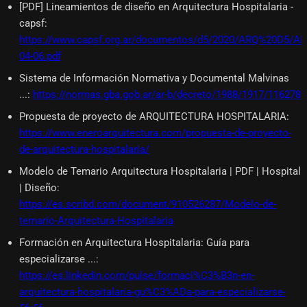
[PDF] Lineamientos de diseño en Arquitectura Hospitalaria -
capsf
:
https://www.capsf.org.ar/documentos/d5/2020/ARQ%20D5/A
04-06.pdf
Sistema de Información Normativa y Documental Malvinas
...
:
https://normas.gba.gob.ar/ar-b/decreto/1988/1917/116278
Propuesta de proyecto de ARQUITECTURA HOSPITALARIA
:
https://www.eneroarquitectura.com/propuesta-de-proyecto-
de-arquitectura-hospitalaria/
Modelo de Temario Arquitectura Hospitalaria | PDF | Hospital
| Diseño
:
https://es.scribd.com/document/910526287/Modelo-de-
temario-Arquitectura-Hospitalaria
Formación en Arquitectura Hospitalaria: Guía para
especializarse ...
:
https://es.linkedin.com/pulse/formaci%C3%B3n-en-
arquitectura-hospitalaria-gu%C3%ADa-para-especializarse-