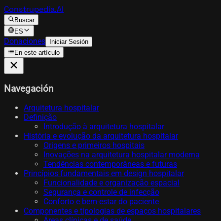
Construpedia.AI
Buscar
ES
Donaciones
Iniciar Sesión
En este artículo
Navegación
Arquitetura hospitalar
Definição
Introdução à arquitetura hospitalar
História e evolução da arquitetura hospitalar
Origens e primeiros hospitais
Inovações na arquitetura hospitalar moderna
Tendências contemporâneas e futuras
Princípios fundamentais em design hospitalar
Funcionalidade e organização espacial
Segurança e controle de infecção
Conforto e bem-estar do paciente
Componentes e tipologias de espaços hospitalares
Áreas clínicas e de saúde