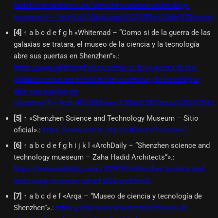
hadid.com/architecture/shenzhen-science-technology-
museum/#:~:text=La%20adquisici%C3%B3n%20del%20museo%
[
4
]
↑ a b c d e f g h «Whitemad – “Como si de la guerra de las
galaxias se tratara, el museo de la ciencia y la tecnología
abre sus puertas en Shenzhen”».
:
https://www.whitemad.pl/es/como-si-de-la-guerra-de-las-
galaxias-se-tratara-el-museo-de-la-ciencia-y-la-tecnologia-
abre-sus-puertas-en-
shenzhen/#:~:text=El%20Museo%20de%20Ciencia%20y%20T
[
5
]
↑ «Shenzhen Science and Technology Museum – Sitio
oficial».
:
https://www.szstm.org.cn/#/home?screen=1
[
6
]
↑ a b c d e f g h i j k l «ArchDaily – “Shenzhen science and
technology mueseum – Zaha Hadid Architects”».
:
https://www.archdaily.com/1029762/shenzhen-science-and-
technology-museum-zaha-hadid-architects
[
7
]
↑ a b c d e f «Arqa – “Museo de ciencia y tecnología de
Shenzhen”».
:
https://arqa.com/arquitectura/museo-de-