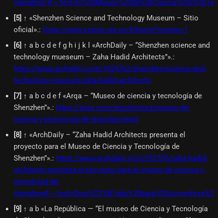
shenzhen/#:~:text=El%20Museo%20de%20Ciencia%20y%20T
[
5
]
↑ «Shenzhen Science and Technology Museum – Sitio
oficial».
:
https://www.szstm.org.cn/#/home?screen=1
[
6
]
↑ a b c d e f g h i j k l «ArchDaily – “Shenzhen science and
technology mueseum – Zaha Hadid Architects”».
:
https://www.archdaily.com/1029762/shenzhen-science-and-
technology-museum-zaha-hadid-architects
[
7
]
↑ a b c d e f «Arqa – “Museo de ciencia y tecnología de
Shenzhen”».
:
https://arqa.com/arquitectura/museo-de-
ciencia-y-tecnologia-de-shenzhen.html
[
8
]
↑ «ArchDaily – “Zaha Hadid Architects presenta el
proyecto para el Museo de Ciencia y Tecnología de
Shenzhen”».
:
https://www.archdaily.cl/cl/952755/zaha-hadid-
architects-presenta-el-proyecto-para-el-museo-de-ciencia-y-
tecnologia-de-
shenzhen#:~:text=Dise%C3%B1ado%20para%20convertirse%
[
9
]
↑ a b «La República — “El museo de Ciencia y Tecnología