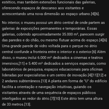
estético, mas também extensões funcionais das galerias,
oferecendo espaços de descanso aos visitantes e
acrescentando uma nova dimensão ao espaço urbano.[4]​[6]​.
No interior, o museu possui um átrio central de onde partem as
galerias de exposições permanentes e temporárias. Essas
galerias, cobrindo aproximadamente 35.000 m², parecem surgir
das paredes e do chão, ou mesmo flutuar acima do espaço.[4]​[6]​
Uma grande parede de vidro voltada para o parque no átrio
central confunde a fronteira entre o interior e o exterior.[6]​ Além
disso, o museu inclui 6.000 m² dedicados a cinemas e teatros
imersivos,[11]​ e 5.400 m² dedicados a serviços especiais, como
laboratórios de pesquisa, espaços educacionais para oficinas
lideradas por especialistas e um centro de inovação.[4]​[11]​[12]​ e
2 andares subterrâneos.[13]​ A planta em forma de "U" do edifício
facilita a orientação e navegação intuitivas, guiando os
visitantes através de uma sequência de espaços públicos
interligados ao redor do átrio.[7]​[10]​ Este átrio tem uma altura
de 33 metros.[13]​.