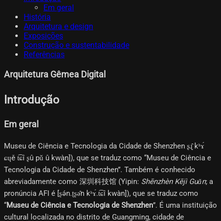
Em geral
História
Arquitetura e design
Exposições
Construção e sustentabilidade
Referências
Arquitetura Gêmea Digital
Introdução
Em geral
Museu de Ciência e Tecnologia da Cidade de Shenzhen ʂɻ̩̂ kʰɤ́
ɕɥě t͡ɕî ʂû pǔ û kwàn]), que se traduz como “Museu de Ciência e
Tecnologia da Cidade de Shenzhen”. Também é conhecido
abreviadamente como 深圳科技馆 (Yipin:
Shēnzhèn Kējì Guǎn
; a
pronúncia AFI é [ʂə́n.ʈʂə̂n kʰɤ́.t͡ɕî kwàn]), que se traduz como
“
Museu de Ciência e Tecnologia de Shenzhen
”. É uma instituição
cultural localizada no distrito de Guangming, cidade de