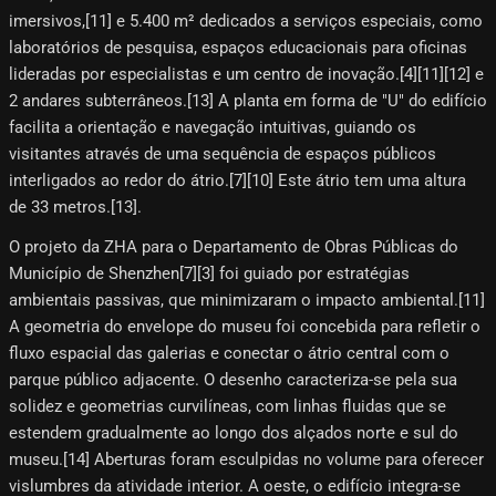
imersivos,[11]​ e 5.400 m² dedicados a serviços especiais, como
laboratórios de pesquisa, espaços educacionais para oficinas
lideradas por especialistas e um centro de inovação.[4]​[11]​[12]​ e
2 andares subterrâneos.[13]​ A planta em forma de "U" do edifício
facilita a orientação e navegação intuitivas, guiando os
visitantes através de uma sequência de espaços públicos
interligados ao redor do átrio.[7]​[10]​ Este átrio tem uma altura
de 33 metros.[13]​.
O projeto da ZHA para o Departamento de Obras Públicas do
Município de Shenzhen[7][3]​ foi guiado por estratégias
ambientais passivas, que minimizaram o impacto ambiental.[11]​
A geometria do envelope do museu foi concebida para refletir o
fluxo espacial das galerias e conectar o átrio central com o
parque público adjacente. O desenho caracteriza-se pela sua
solidez e geometrias curvilíneas, com linhas fluidas que se
estendem gradualmente ao longo dos alçados norte e sul do
museu.[14] Aberturas foram esculpidas no volume para oferecer
vislumbres da atividade interior. A oeste, o edifício integra-se