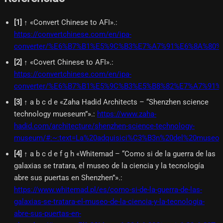
[
1
]
↑ «Convert Chinese to AFI».
:
https://convertchinese.com/en/ipa-
converter/%E6%B7%B1%E5%9C%B3%E7%A7%91%E6%8A%80%
[
2
]
↑ «Covert Chinese to AFI».
:
https://convertchinese.com/en/ipa-
converter/%E6%B7%B1%E5%9C%B3%E5%B8%82%E7%A7%9
[
3
]
↑ a b c d e «Zaha Hadid Architects – “Shenzhen science
technology mueseum”».
:
https://www.zaha-
hadid.com/architecture/shenzhen-science-technology-
museum/#:~:text=La%20adquisici%C3%B3n%20del%20museo%
[
4
]
↑ a b c d e f g h «Whitemad – “Como si de la guerra de las
galaxias se tratara, el museo de la ciencia y la tecnología
abre sus puertas en Shenzhen”».
:
https://www.whitemad.pl/es/como-si-de-la-guerra-de-las-
galaxias-se-tratara-el-museo-de-la-ciencia-y-la-tecnologia-
abre-sus-puertas-en-