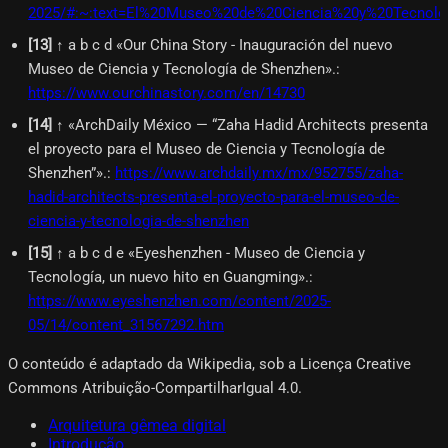
2025/#:~:text=El%20Museo%20de%20Ciencia%20y%20Tecno
[
13
]
↑ a b c d «Our China Story - Inauguración del nuevo
Museo de Ciencia y Tecnología de Shenzhen».
:
https://www.ourchinastory.com/en/14730
[
14
]
↑ «ArchDaily México — “Zaha Hadid Architects presenta
el proyecto para el Museo de Ciencia y Tecnología de
Shenzhen”».
:
https://www.archdaily.mx/mx/952755/zaha-
hadid-architects-presenta-el-proyecto-para-el-museo-de-
ciencia-y-tecnologia-de-shenzhen
[
15
]
↑ a b c d e «Eyeshenzhen - Museo de Ciencia y
Tecnología, un nuevo hito en Guangming».
:
https://www.eyeshenzhen.com/content/2025-
05/14/content_31567292.htm
O conteúdo é adaptado da Wikipedia, sob a Licença Creative
Commons Atribuição-CompartilharIgual 4.0.
Arquitetura gêmea digital
Introdução