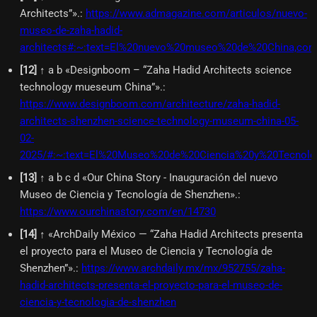
Architects”».
:
https://www.admagazine.com/articulos/nuevo-
museo-de-zaha-hadid-
architects#:~:text=El%20nuevo%20museo%20de%20China,co
[
12
]
↑ a b «Designboom – “Zaha Hadid Architects science
technology mueseum China”».
:
https://www.designboom.com/architecture/zaha-hadid-
architects-shenzhen-science-technology-museum-china-05-
02-
2025/#:~:text=El%20Museo%20de%20Ciencia%20y%20Tecno
[
13
]
↑ a b c d «Our China Story - Inauguración del nuevo
Museo de Ciencia y Tecnología de Shenzhen».
:
https://www.ourchinastory.com/en/14730
[
14
]
↑ «ArchDaily México — “Zaha Hadid Architects presenta
el proyecto para el Museo de Ciencia y Tecnología de
Shenzhen”».
:
https://www.archdaily.mx/mx/952755/zaha-
hadid-architects-presenta-el-proyecto-para-el-museo-de-
ciencia-y-tecnologia-de-shenzhen