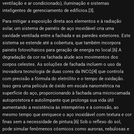
ventilação e ar condicionado), iluminação e sistemas
inteligentes de gerenciamento de edifícios.[3]​.
Para mitigar a exposição direta aos elementos e à radiação
solar, um sistema de painéis de aço inoxidável cria uma
cavidade ventilada entre a fachada e as paredes exteriores. Este
sistema se estende até a cobertura, que também incorpora
painéis fotovoltaicos para geração de energia no local.[6]​ A
degradação da cor na fachada alude aos movimentos dos
corpos celestes. As soluções de fachada incluem o uso da
inovadora tecnologia de duas cores da INCO,[4]​ que controla
com precisão a fórmula do eletrólito e o tempo de oxidação.
Isso gera uma película de óxido em escala nanométrica na
superfície do aço, proporcionando à fachada uma microcamada
autoprotetora e autolimpante que prolonga sua vida útil
aumentando a resistência às intempéries e à corrosão, ao
mesmo tempo que enriquece o aço inoxidável com textura e cor
finas sem a necessidade de pintura.[6] Sob o reflexo do sol,
pode simular fenômenos cósmicos como auroras, nebulosas e