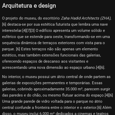
Arquitetura e design
O projeto do museu, do escritório
Zaha Hadid Architects (ZHA)
,
[6]​ destaca-se por sua estética futurista que lembra uma nave
interestelar.[4]​[7]​[3]​ O edifício apresenta um volume sólido e
esférico que se estende para oeste, transformando-se em uma
sequência dinâmica de terraços exteriores com vista para o
parque. [6]​ Estes terraços não são apenas um elemento
estético, mas também extensões funcionais das galerias,
oferecendo espaços de descanso aos visitantes e
acrescentando uma nova dimensão ao espaço urbano.[4]​[6]​.
No interior, o museu possui um átrio central de onde partem as
galerias de exposições permanentes e temporárias. Essas
galerias, cobrindo aproximadamente 35.000 m², parecem surgir
das paredes e do chão, ou mesmo flutuar acima do espaço.[4]​[6]​
Uma grande parede de vidro voltada para o parque no átrio
central confunde a fronteira entre o interior e o exterior.[6]​ Além
disso, o museu inclui 6.000 m² dedicados a cinemas e teatros