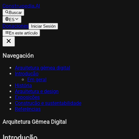
Construpedia.AI
Buscar
ES
Donaciones
Iniciar Sesión
En este artículo
Navegación
Arquitetura gêmea digital
Introdução
Em geral
História
Arquitetura e design
Exposições
Construção e sustentabilidade
Referências
Arquitetura Gêmea Digital
Introdução