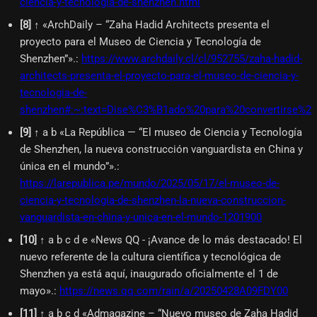
ciencia-y-tecnologia-de-shenzhen.html
[
8
]
↑ «ArchDaily – “Zaha Hadid Architects presenta el
proyecto para el Museo de Ciencia y Tecnología de
Shenzhen”».
:
https://www.archdaily.cl/cl/952755/zaha-hadid-
architects-presenta-el-proyecto-para-el-museo-de-ciencia-y-
tecnologia-de-
shenzhen#:~:text=Dise%C3%B1ado%20para%20convertirse%
[
9
]
↑ a b «La República — “El museo de Ciencia y Tecnología
de Shenzhen, la nueva construcción vanguardista en China y
única en el mundo”».
:
https://larepublica.pe/mundo/2025/05/17/el-museo-de-
ciencia-y-tecnologia-de-shenzhen-la-nueva-construccion-
vanguardista-en-china-y-unica-en-el-mundo-1201900
[
10
]
↑ a b c d e «News QQ - ¡Avance de lo más destacado! El
nuevo referente de la cultura científica y tecnológica de
Shenzhen ya está aquí, inaugurado oficialmente el 1 de
mayo».
:
https://news.qq.com/rain/a/20250428A09FDY00
[
11
]
↑ a b c d «Admagazine – “Nuevo museo de Zaha Hadid