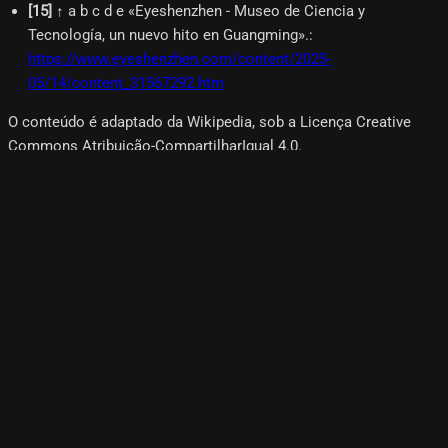
[
15
]
↑ a b c d e «Eyeshenzhen - Museo de Ciencia y
Tecnología, un nuevo hito en Guangming».
:
https://www.eyeshenzhen.com/content/2025-
05/14/content_31567292.htm
O conteúdo é adaptado da Wikipedia, sob a Licença Creative
Commons Atribuição-CompartilharIgual 4.0.