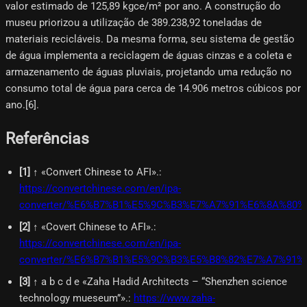
valor estimado de 125,89 kgce/m² por ano. A construção do
museu priorizou a utilização de 389.238,92 toneladas de
materiais recicláveis. Da mesma forma, seu sistema de gestão
de água implementa a reciclagem de águas cinzas e a coleta e
armazenamento de águas pluviais, projetando uma redução no
consumo total de água para cerca de 14.906 metros cúbicos por
ano.[6]​.
Referências
[
1
]
↑ «Convert Chinese to AFI».
:
https://convertchinese.com/en/ipa-
converter/%E6%B7%B1%E5%9C%B3%E7%A7%91%E6%8A%80%
[
2
]
↑ «Covert Chinese to AFI».
:
https://convertchinese.com/en/ipa-
converter/%E6%B7%B1%E5%9C%B3%E5%B8%82%E7%A7%9
[
3
]
↑ a b c d e «Zaha Hadid Architects – “Shenzhen science
technology mueseum”».
:
https://www.zaha-