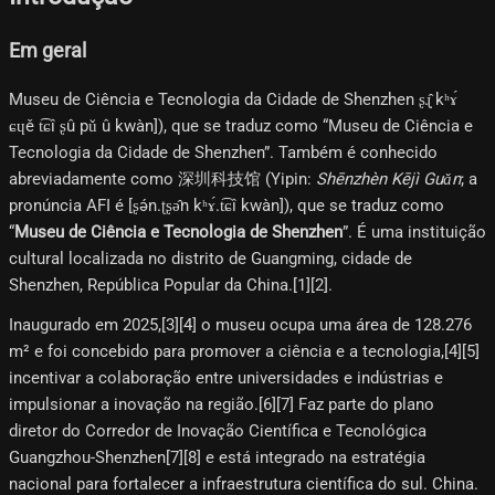
Em geral
Museu de Ciência e Tecnologia da Cidade de Shenzhen ʂɻ̩̂ kʰɤ́
ɕɥě t͡ɕî ʂû pǔ û kwàn]), que se traduz como “Museu de Ciência e
Tecnologia da Cidade de Shenzhen”. Também é conhecido
abreviadamente como 深圳科技馆 (Yipin:
Shēnzhèn Kējì Guǎn
; a
pronúncia AFI é [ʂə́n.ʈʂə̂n kʰɤ́.t͡ɕî kwàn]), que se traduz como
“
Museu de Ciência e Tecnologia de Shenzhen
”. É uma instituição
cultural localizada no distrito de Guangming, cidade de
Shenzhen, República Popular da China.[1][2]​.
Inaugurado em 2025,[3]​[4]​ o museu ocupa uma área de 128.276
m² e foi concebido para promover a ciência e a tecnologia,[4]​[5]​
incentivar a colaboração entre universidades e indústrias e
impulsionar a inovação na região.[6]​[7]​ Faz parte do plano
diretor do Corredor de Inovação Científica e Tecnológica
Guangzhou-Shenzhen[7]​[8]​ e está integrado na estratégia
nacional para fortalecer a infraestrutura científica do sul. China.