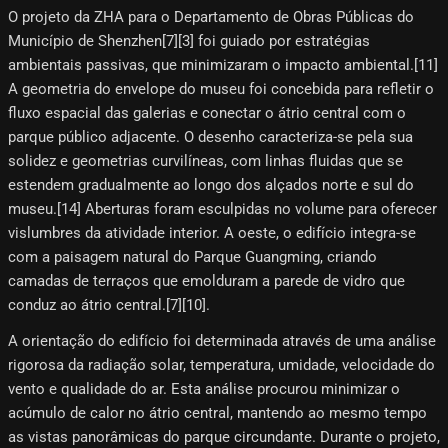
O projeto da ZHA para o Departamento de Obras Públicas do
Município de Shenzhen[7][3]​ foi guiado por estratégias
ambientais passivas, que minimizaram o impacto ambiental.[11]​
A geometria do envelope do museu foi concebida para refletir o
fluxo espacial das galerias e conectar o átrio central com o
parque público adjacente. O desenho caracteriza-se pela sua
solidez e geometrias curvilíneas, com linhas fluidas que se
estendem gradualmente ao longo dos alçados norte e sul do
museu.[14] Aberturas foram esculpidas no volume para oferecer
vislumbres da atividade interior. A oeste, o edifício integra-se
com a paisagem natural do Parque Guangming, criando
camadas de terraços que emolduram a parede de vidro que
conduz ao átrio central.[7]​[10]​.
A orientação do edifício foi determinada através de uma análise
rigorosa da radiação solar, temperatura, umidade, velocidade do
vento e qualidade do ar. Esta análise procurou minimizar o
acúmulo de calor no átrio central, mantendo ao mesmo tempo
as vistas panorâmicas do parque circundante. Durante o projeto,