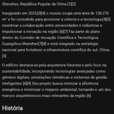
Shenzhen, República Popular da China.[1][2]​.
Inaugurado em 2025,[3]​[4]​ o museu ocupa uma área de 128.276
m² e foi concebido para promover a ciência e a tecnologia,[4]​[5]​
incentivar a colaboração entre universidades e indústrias e
impulsionar a inovação na região.[6]​[7]​ Faz parte do plano
diretor do Corredor de Inovação Científica e Tecnológica
Guangzhou-Shenzhen[7]​[8]​ e está integrado na estratégia
nacional para fortalecer a infraestrutura científica do sul. China.
[3]​.
O edifício destaca-se pela arquitetura futurista e pelo foco na
sustentabilidade, incorporando tecnologias avançadas como
gêmeos digitais, simulações climáticas e sistemas de gestão
inteligentes.[6]​[4]​ Seu projeto busca otimizar a eficiência
energética e minimizar o impacto ambiental, tornando-o um dos
marcos arquitetônicos mais relevantes da região.[6]​.
História