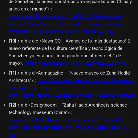
de Shenzhen, la nueva construcción vanguardista en China y
única en el mundo”».
:
https://larepublica.pe/mundo/2025/05/17/el-museo-de-
ciencia-y-tecnologia-de-shenzhen-la-nueva-construccion-
vanguardista-en-china-y-unica-en-el-mundo-1201900
[
10
]
↑ a b c d e «News QQ - ¡Avance de lo más destacado! El
nuevo referente de la cultura científica y tecnológica de
Shenzhen ya está aquí, inaugurado oficialmente el 1 de
mayo».
:
https://news.qq.com/rain/a/20250428A09FDY00
[
11
]
↑ a b c d «Admagazine – “Nuevo museo de Zaha Hadid
Architects”».
:
https://www.admagazine.com/articulos/nuevo-
museo-de-zaha-hadid-
architects#:~:text=El%20nuevo%20museo%20de%20China,co
[
12
]
↑ a b «Designboom – “Zaha Hadid Architects science
technology mueseum China”».
:
https://www.designboom.com/architecture/zaha-hadid-
architects-shenzhen-science-technology-museum-china-05-
02-