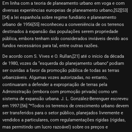
Em linha com a teoria de planeamento urbano em voga e com
diversas experiências europeias de planeamento urbano,[52]​[53]​
[54]​ a lei espanhola sobre regime fundiário e planeamento
urbano de 1956[55]​ reconheceu a conveniência de os terrenos
destinados à expansão das populações serem propriedade
pública, embora tenham sido considerados inviáveis ​​devido aos
fundos necessários para tal, entre outras razões.
De acordo com S. Vives e O. Rullan,[21]​ até o início da década
de 1980, vozes da “esquerda do planejamento urbano” podiam
ser ouvidas a favor da promoção pública de todas as terras
urbanizáveis. Algumas vozes autorizadas, no entanto,
continuaram a defender a expropriação de terras pela
Administração (embora com promoção privada) como um
sistema de expansão urbana. J. L. González-Berenguer escreveu
em 1997:[56]​ “*Todos os terrenos de crescimento urbano devem
ser transferidos para o setor público, planejados livremente e
vendidos a particulares, com regulamentações rígidas (rígidas,
mas permitindo um lucro razoável) sobre os preços e