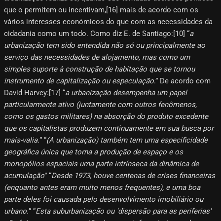
que o permitem ou incentivam,[16]​ mais de acordo com os
vários interesses económicos do que com as necessidades da
cidadania como um todo. Como diz E. de Santiago:[10]​ “
a
urbanização tem sido entendida não só ou principalmente ao
serviço das necessidades de alojamento, mas como um
simples suporte à construção de habitação que se tornou
instrumento de capitalização ou especulação
.” De acordo com
David Harvey:[17]​ “
a urbanização desempenha um papel
particularmente ativo (juntamente com outros fenômenos,
como os gastos militares) na absorção do produto excedente
que os capitalistas produzem continuamente em sua busca por
mais-valia.
” “
(A urbanização) também tem uma especificidade
geográfica única que torna a produção de espaço e os
monopólios espaciais uma parte intrínseca da dinâmica de
acumulação
” “
Desde 1973, houve centenas de crises financeiras
(enquanto antes eram muito menos frequentes), e uma boa
parte deles foi causada pelo desenvolvimento imobiliário ou
urbano.
” “
Esta suburbanização ou 'dispersão para as periferias'