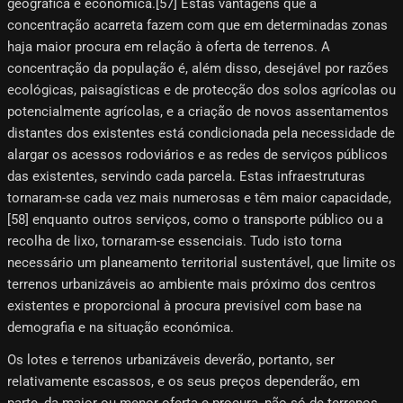
geográfica e económica.[57]​ Estas vantagens que a
concentração acarreta fazem com que em determinadas zonas
haja maior procura em relação à oferta de terrenos. A
concentração da população é, além disso, desejável por razões
ecológicas, paisagísticas e de protecção dos solos agrícolas ou
potencialmente agrícolas, e a criação de novos assentamentos
distantes dos existentes está condicionada pela necessidade de
alargar os acessos rodoviários e as redes de serviços públicos
das existentes, servindo cada parcela. Estas infraestruturas
tornaram-se cada vez mais numerosas e têm maior capacidade,
[58]​ enquanto outros serviços, como o transporte público ou a
recolha de lixo, tornaram-se essenciais. Tudo isto torna
necessário um planeamento territorial sustentável, que limite os
terrenos urbanizáveis ​​ao ambiente mais próximo dos centros
existentes e proporcional à procura previsível com base na
demografia e na situação económica.
Os lotes e terrenos urbanizáveis ​​deverão, portanto, ser
relativamente escassos, e os seus preços dependerão, em
parte, da maior ou menor oferta e procura, não só de terrenos