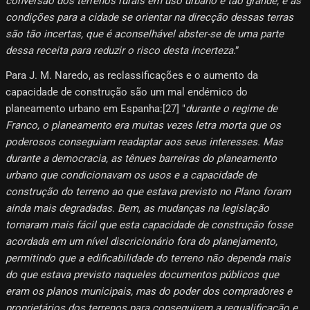
conversão dos terrenos rurais em uso urbano é tão grande, e as
condições para a cidade se orientar na direcção dessas terras
são tão incertas, que é aconselhável abster-se de uma parte
dessa receita para reduzir o risco desta incerteza
.”
Para J. M. Naredo, as reclassificações e o aumento da
capacidade de construção são um mal endémico do
planeamento urbano em Espanha:[27]​ "
durante o regime de
Franco, o planeamento era muitas vezes letra morta que os
poderosos conseguiam readaptar aos seus interesses. Mas
durante a democracia, as tênues barreiras do planeamento
urbano que condicionavam os usos e a capacidade de
construção do terreno ao que estava previsto no Plano foram
ainda mais degradadas. Bem, as mudanças na legislação
tornaram mais fácil que esta capacidade de construção fosse
acordada em um nível discricionário fora do planejamento,
permitindo que a edificabilidade do terreno não dependa mais
do que estava previsto naqueles documentos públicos que
eram os planos municipais, mas do poder dos compradores e
proprietários dos terrenos para conseguirem a requalificação e