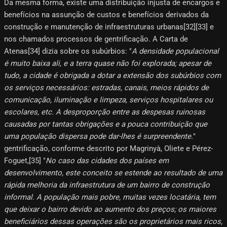
Da mesma forma, existe uma distribuição injusta de encargos e
benefícios na assunção de custos e benefícios derivados da
construção e manutenção de infraestruturas urbanas[32]​[33]​ e
nos chamados processos de gentrificação. A Carta de
Atenas[34]​ dizia sobre os subúrbios: "
A densidade populacional
é muito baixa ali, e a terra quase não foi explorada; apesar de
tudo, a cidade é obrigada a dotar a extensão dos subúrbios com
os serviços necessários: estradas, canais, meios rápidos de
comunicação, iluminação e limpeza, serviços hospitalares ou
escolares, etc. A desproporção entre as despesas ruinosas
causadas por tantas obrigações e a pouca contribuição que
uma população dispersa pode dar-lhes é surpreendente.
"
gentrificação, conforme descrito por Magrinyà, Oliete e Pérez-
Foguet,[35]​ "
No caso das cidades dos países em
desenvolvimento, este conceito se estende ao resultado de uma
rápida melhoria da infraestrutura de um bairro de construção
informal. A população mais pobre, muitas vezes locatária, tem
que deixar o bairro devido ao aumento dos preços; os maiores
beneficiários dessas operações são os proprietários mais ricos,