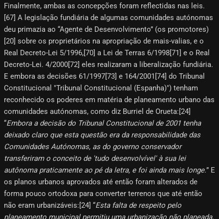
Finalmente, ambas as concepções foram reflectidas nas leis.
[67]​ A legislação fundiária de algumas comunidades autónomas
deu primazia ao “Agente de Desenvolvimento” (os promotores)
[20]​ sobre os proprietários na apropriação de mais-valias, e o
Real Decreto-Lei 5/1996,[70]​ a Lei de Terras 6/1998[71]​ e o Real
Decreto-Lei. 4/2000[72]​ eles realizaram a liberalização fundiária.
E embora as decisões 61/1997[73]​ e 164/2001[74]​ do Tribunal
Constitucional "Tribunal Constitucional (Espanha)") tenham
reconhecido os poderes em matéria de planeamento urbano das
comunidades autónomas, como diz Burriel de Orueta:[24]​
“
Embora a decisão do Tribunal Constitucional de 2001 tenha
deixado claro que esta questão era da responsabilidade das
Comunidades Autónomas, as do governo conservador
transferiram o conceito de 'tudo desenvolvível' à sua lei
autônoma praticamente ao pé da letra, e foi ainda mais longe.
” E
os planos urbanos aprovados até então foram alterados de
forma pouco ortodoxa para converter terrenos que até então
não eram urbanizáveis:[24]​ “
Esta falta de respeito pelo
planeamento municipal permitiu uma urbanização não planeada,