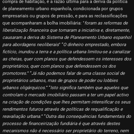
compra de habitação, é a razão última para a deriva da política
de planeamento urbano espanhola, condicionada por grupos
empresariais ou grupos de pressão, e para as reclassificações
que acompanharam a bolha imobiliária: "
foram as reformas de
liberalização financeira que tomaram a iniciativa e, diretamente,
causaram a deriva do Sistema de Planeamento Urbano espanhol
para abordagens neoliberais
" “
O dinheiro emprestado, embora
fictício, inundou a terra e a política urbana limitou-se a canalizar
as cheias, quer com planos que defendessem os interesses dos
proprietários, quer com planos que defendessem os dos
promotores.
” “
Já não podemos falar de uma classe social de
proprietários urbanos, mas de grupos de poder ou lobbies
urbanos oligárquicos.
” “
Isto significa também que aqueles que
controlam o mercado imobiliário passam a ter um papel activo
na criação de condições que lhes permitam intensificar os seus
rendimentos futuros através de políticas de requalificação e
reavaliação urbana.
” “
Outra das consequências fundamentais do
processo de financeirização fundiária é que através destes
mecanismos não é necessário ser proprietário do terreno, nem