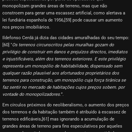
monopolizam grandes áreas de terreno, mas que não
constroem para gerar uma escassez artificial, como alertava a
lei fundiária espanhola de 1956,[59]​ pode causar um aumento
nos preços imobiliários.
Ildefonso Cerdá já dizia das cidades amuralhadas do seu tempo:
[60]​ "
Os terrenos circunscritos pelas muralhas gozam do
privilégio de construir em danos e prejuízos directos, imediatos
e injustificáveis, além dos terrenos exteriores. E este privilégio
representa um monopólio de habitabilidade, dispensado sem
qualquer razão plausível aos afortunados proprietários dos
terrenos para construção, um monopólio cuja força tirânica se
faz sentir no mercado de habitações cujos preços sobem. por
vontade do monopolizadores.
”.
Em círculos próximos do neoliberalismo, o aumento dos preços
dos terrenos e da habitação também é atribuído à escassez de
terrenos edificáveis,[61]​ mas ignorando a acumulação de
grandes áreas de terreno para fins especulativos por aqueles