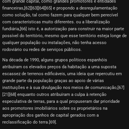
com grande capital, como grandes promotores e entidades
financeiras,[62][63][64][65] e propondo a desregulamentação
como solução, tal como fazem para qualquer bem perecível
com características muito diferentes. ou a liberalização
fundiária,[66]​ isto é, a autorização para construir na maior parte
possível do território, mesmo que esse território esteja longe de
qualquer população ou instalações, não tenha acesso
rodoviário ou redes de serviços públicos.
Na década de 1990, alguns grupos políticos espanhóis
atribuíram os elevados preços da habitação a uma suposta
escassez de terrenos edificáveis, uma ideia que repercutiu em
grande parte da população graças ao apoio de várias
instituições e à sua divulgação nos meios de comunicação,[67]​
[21]​[68]​ enquanto outros atribuíram a culpa à retenção
especulativa de terras, para a qual propuseram dar prioridade
aos promotores imobiliários sobre os proprietários na
apropriação dos ganhos de capital gerados com a
reclassificação do terra.[69]​.