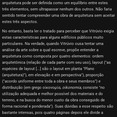
arquitetura pode ser definida como um equilíbrio entre estes
três elementos, sem ultrapassar nenhum dos outros. Não faria
sentido tentar compreender uma obra de arquitetura sem aceitar
estes três aspectos.
No entanto, basta ler o tratado para perceber que Vitrúvio exigia
estas características para alguns edifícios públicos muito
particulares. Na verdade, quando Vitrúvio ousa tentar uma
análise da arte sobre a qual escreve, propõe entender a
arquitetura como composta por quatro elementos: ordem
arquitetônica (relação de cada parte com seu uso), layout ("as
espécies de layout [...] são o layout em planta "Plano
(arquitetura)"), em elevação e em perspectiva"), proporção
("acordo uniforme entre toda a obra e seus membros") e
distribuição (em grego οἰκονομία,
oikonomia
, consiste "no
utilização adequada e melhor possível dos materiais e do
terreno, e na busca do menor custo da obra conseguido de
forma racional e ponderada"). Suas dúvidas a esse respeito são
bastante intensas, pois quatro páginas depois ele divide a