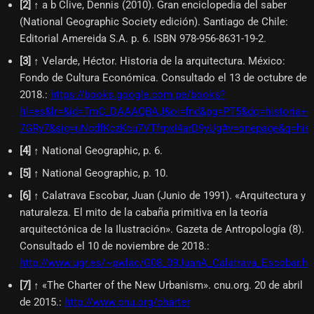
[
2
]
↑ a b Clive, Dennis (2010). Gran enciclopedia del saber
(National Geographic Society edición). Santiago de Chile:
Editorial Amereida S.A. p. 6. ISBN 978-956-8631-19-2.
[
3
]
↑ Velarde, Héctor. Historia de la arquitectura. México:
Fondo de Cultura Económica. Consultado el 13 de octubre de
2018.
:
https://books.google.com.pe/books?
hl=es&lr=&id=TmC_DAAAQBAJ&oi=fnd&pg=PT5&dq=historia+de+
7GRy7&sig=uNcdfKczKcu7VTfrpxI4arD9yUg#v=onepage&q=histo
[
4
]
↑ National Geographic, p. 6.
[
5
]
↑ National Geographic, p. 10.
[
6
]
↑ Calatrava Escobar, Juan (Junio de 1991). «Arquitectura y
naturaleza. El mito de la cabaña primitiva en la teoría
arquitectónica de la Ilustración». Gazeta de Antropología (8).
Consultado el 10 de noviembre de 2018.
:
http://www.ugr.es/~pwlac/G08_09JuanA_Calatrava_Escobar.ht
[
7
]
↑ «The Charter of the New Urbanism». cnu.org. 20 de abril
de 2015.
:
http://www.cnu.org/charter