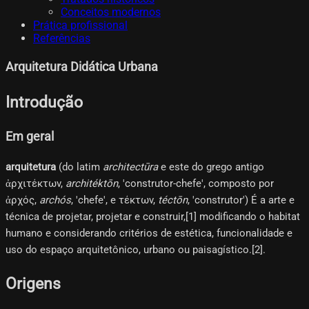
Conceitos modernos
Prática profissional
Referências
Arquitetura Didática Urbana
Introdução
Em geral
arquitetura
(do latim
architectūra
e este do grego antigo
ἀρχιτέκτων,
architéktōn
, 'construtor-chefe', composto por
ἀρχός,
archós
, 'chefe', e τέκτων,
téctōn
, 'construtor') É a arte e
técnica de projetar, projetar e construir,[1]​ modificando o habitat
humano e considerando critérios de estética, funcionalidade e
uso do espaço arquitetônico, urbano ou paisagístico.[2]​.
Origens