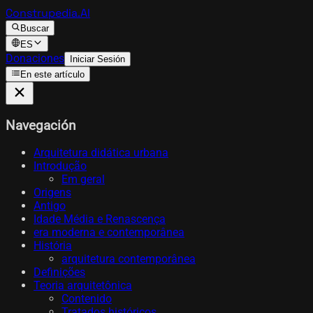
Construpedia.AI
Buscar
ES
Donaciones
Iniciar Sesión
En este artículo
Navegación
Arquitetura didática urbana
Introdução
Em geral
Origens
Antigo
Idade Média e Renascença
era moderna e contemporânea
História
arquitetura contemporânea
Definições
Teoria arquitetônica
Contenido
Tratados históricos