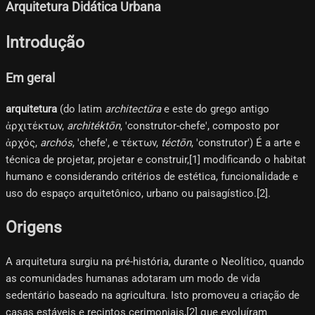
Arquitetura Didática Urbana
Introdução
Em geral
arquitetura
(do latim
architectūra
e este do grego antigo
ἀρχιτέκτων,
architéktōn
, 'construtor-chefe', composto por
ἀρχός,
archós
, 'chefe', e τέκτων,
téctōn
, 'construtor') É a arte e
técnica de projetar, projetar e construir,[1]​ modificando o habitat
humano e considerando critérios de estética, funcionalidade e
uso do espaço arquitetônico, urbano ou paisagístico.[2]​.
Origens
A arquitetura surgiu na pré-história, durante o Neolítico, quando
as comunidades humanas adotaram um modo de vida
sedentário baseado na agricultura. Isto promoveu a criação de
casas estáveis ​​e recintos cerimoniais,[2]​ que evoluíram