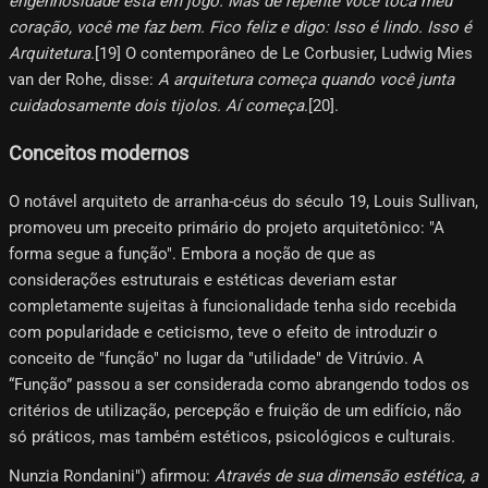
engenhosidade está em jogo. Mas de repente você toca meu
coração, você me faz bem. Fico feliz e digo: Isso é lindo. Isso é
Arquitetura
.[19] O contemporâneo de Le Corbusier, Ludwig Mies
van der Rohe, disse:
A arquitetura começa quando você junta
cuidadosamente dois tijolos. Aí começa
.[20]​.
Conceitos modernos
O notável arquiteto de arranha-céus do século 19, Louis Sullivan,
promoveu um preceito primário do projeto arquitetônico: "A
forma segue a função". Embora a noção de que as
considerações estruturais e estéticas deveriam estar
completamente sujeitas à funcionalidade tenha sido recebida
com popularidade e ceticismo, teve o efeito de introduzir o
conceito de "função" no lugar da "utilidade" de Vitrúvio. A
“Função” passou a ser considerada como abrangendo todos os
critérios de utilização, percepção e fruição de um edifício, não
só práticos, mas também estéticos, psicológicos e culturais.
Nunzia Rondanini") afirmou:
Através de sua dimensão estética, a