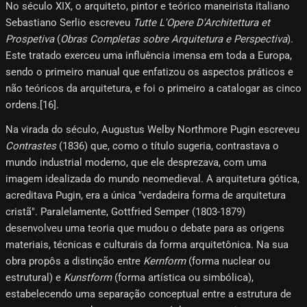
No século XIX, o arquiteto, pintor e teórico maneirista italiano
Sebastiano Serlio escreveu
Tutte L'Opere D'Architettura et
Prospetiva
(
Obras Completas sobre Arquitetura e Perspectiva
).
Este tratado exerceu uma influência imensa em toda a Europa,
sendo o primeiro manual que enfatizou os aspectos práticos e
não teóricos da arquitetura, e foi o primeiro a catalogar as cinco
ordens.[16]​.
Na virada do século, Augustus Welby Northmore Pugin escreveu
Contrastes
(1836) que, como o título sugeria, contrastava o
mundo industrial moderno, que ele desprezava, com uma
imagem idealizada do mundo neomedieval. A arquitetura gótica,
acreditava Pugin, era a única "verdadeira forma de arquitetura
cristã". Paralelamente, Gottfried Semper (1803-1879)
desenvolveu uma teoria que mudou o debate para as origens
materiais, técnicas e culturais da forma arquitetônica. Na sua
obra propôs a distinção entre
Kernform
(forma nuclear ou
estrutural) e
Kunstform
(forma artística ou simbólica),
estabelecendo uma separação conceptual entre a estrutura de