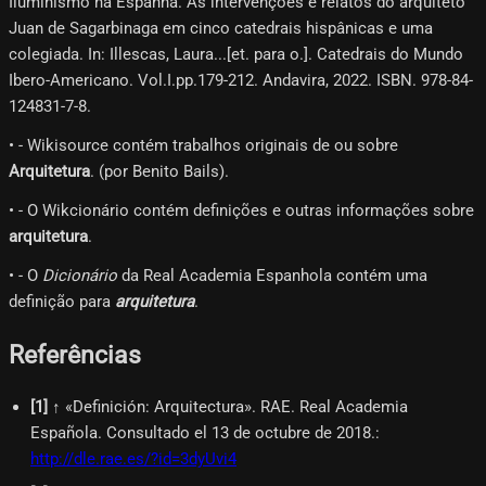
Iluminismo na Espanha. As intervenções e relatos do arquiteto
Juan de Sagarbinaga em cinco catedrais hispânicas e uma
colegiada. In: Illescas, Laura...[et. para o.]. Catedrais do Mundo
Ibero-Americano. Vol.I.pp.179-212. Andavira, 2022. ISBN. 978-84-
124831-7-8.
• - Wikisource contém trabalhos originais de ou sobre
Arquitetura
. (por Benito Bails).
• - O Wikcionário contém definições e outras informações sobre
arquitetura
.
• - O
Dicionário
da Real Academia Espanhola contém uma
definição para
arquitetura
.
Referências
[
1
]
↑ «Definición: Arquitectura». RAE. Real Academia
Española. Consultado el 13 de octubre de 2018.
:
http://dle.rae.es/?id=3dyUvi4