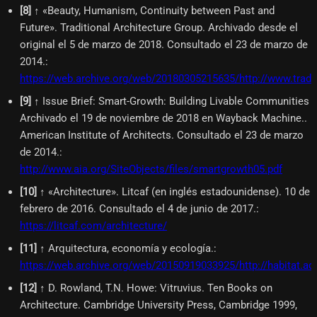
[
8
]
↑ «Beauty, Humanism, Continuity between Past and
Future». Traditional Architecture Group. Archivado desde el
original el 5 de marzo de 2018. Consultado el 23 de marzo de
2014.
:
https://web.archive.org/web/20180305215635/http://www.tradit
[
9
]
↑ Issue Brief: Smart-Growth: Building Livable Communities
Archivado el 19 de noviembre de 2018 en Wayback Machine..
American Institute of Architects. Consultado el 23 de marzo
de 2014.
:
http://www.aia.org/SiteObjects/files/smartgrowth05.pdf
[
10
]
↑ «Architecture». Litcaf (en inglés estadounidense). 10 de
febrero de 2016. Consultado el 4 de junio de 2017.
:
https://litcaf.com/architecture/
[
11
]
↑ Arquitectura, economía y ecología.
:
https://web.archive.org/web/20150919033925/http://habitat.a
[
12
]
↑ D. Rowland, T.N. Howe: Vitruvius. Ten Books on
Architecture. Cambridge University Press, Cambridge 1999,