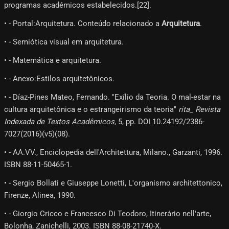
programas académicos estabelecidos.[22]​.
• - Portal:Arquitetura. Conteúdo relacionado a
Arquitetura
.
• - Semiótica visual em arquitetura.
• - Matemática e arquitetura.
• - Anexo:Estilos arquitetônicos.
• - Díaz-Pines Mateo, Fernando. "Exílio da Teoria. O mal-estar na
cultura arquitetônica e o estrangeirismo da teoria"
rita_ Revista
Indexada de Textos Acadêmicos,
5, pp. DOI 10.24192/2386-
7027(2016)(v5)(08).
• - AA.VV., Enciclopedia dell'Architettura, Milano., Garzanti, 1996.
ISBN 88-11-50465-1.
• - Sergio Bollati e Giuseppe Lonetti, L'organismo architettonico,
Firenze, Alinea, 1990.
• - Giorgio Cricco e Francesco Di Teodoro, Itinerário nell'arte,
Bolonha, Zanichelli, 2003. ISBN 88-08-21740-X.