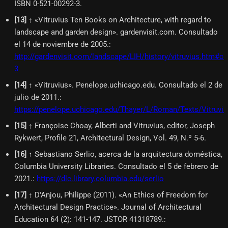
ISBN 0-521-00292-3.
[
13
]
↑ «Vitruvius Ten Books on Architecture, with regard to
landscape and garden design». gardenvisit.com. Consultado
el 14 de noviembre de 2005.
:
http://gardenvisit.com/landscape/LIH/history/vitruvius.htm#ch
3
[
14
]
↑ «Vitruvius». Penelope.uchicago.edu. Consultado el 2 de
julio de 2011.
:
https://penelope.uchicago.edu/Thayer/L/Roman/Texts/Vitruvi
[
15
]
↑ Françoise Choay, Alberti and Vitruvius, editor, Joseph
Rykwert, Profile 21, Architectural Design, Vol. 49, N.º 5-6.
[
16
]
↑ Sebastiano Serlio, acerca de la arquitectura doméstica,
Columbia University Libraries. Consultado el 5 de febrero de
2021.
:
https://dlc.library.columbia.edu/serlio
[
17
]
↑ D'Anjou, Philippe (2011). «An Ethics of Freedom for
Architectural Design Practice». Journal of Architectural
Education 64 (2): 141-147. JSTOR 41318789.
: