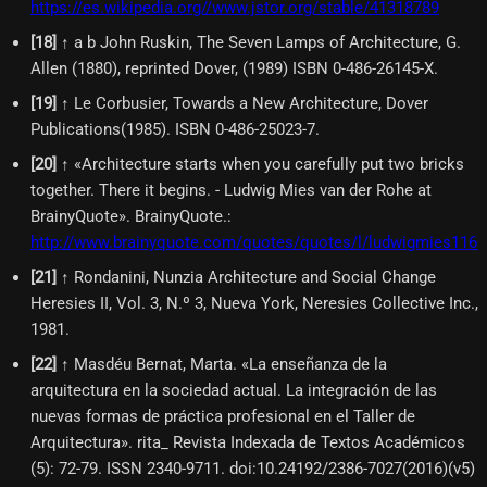
https://es.wikipedia.org//www.jstor.org/stable/41318789
[
18
]
↑ a b John Ruskin, The Seven Lamps of Architecture, G.
Allen (1880), reprinted Dover, (1989) ISBN 0-486-26145-X.
[
19
]
↑ Le Corbusier, Towards a New Architecture, Dover
Publications(1985). ISBN 0-486-25023-7.
[
20
]
↑ «Architecture starts when you carefully put two bricks
together. There it begins. - Ludwig Mies van der Rohe at
BrainyQuote». BrainyQuote.
:
http://www.brainyquote.com/quotes/quotes/l/ludwigmies1160
[
21
]
↑ Rondanini, Nunzia Architecture and Social Change
Heresies II, Vol. 3, N.º 3, Nueva York, Neresies Collective Inc.,
1981.
[
22
]
↑ Masdéu Bernat, Marta. «La enseñanza de la
arquitectura en la sociedad actual. La integración de las
nuevas formas de práctica profesional en el Taller de
Arquitectura». rita_ Revista Indexada de Textos Académicos
(5): 72-79. ISSN 2340-9711. doi:10.24192/2386-7027(2016)(v5)