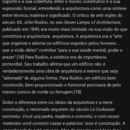
suporte e a sua cobertura, entre o núcleo construtivo e a sua
expressão formal, entendendo a arquitectura como uma síntese
entre técnica, matéria e significado. O crítico de arte inglês do
século XX, John Ruskin, no seu
Seven Lamps of Architecture
,
publicado em 1849, era muito mais limitado na sua visão do que
constituía a arquitectura. arquitetura. A arquitetura era a “arte
que organiza e adorna os edifícios erguidos pelos homens...
que a visão deles” contribui “para a sua saúde mental, poder e
prazer”.[18] Para Ruskin, a estética era de importância
primordial. Seu trabalho afirma que um edifício não é
verdadeiramente uma obra de arquitetura a menos que seja
“adornado” de alguma forma. Para Ruskin, um edifício bem
construído, bem proporcionado e funcional precisava de pelo
menos cursos de corda ou ferrugem.[18]​.
Sobre a diferença entre os ideais da arquitetura e a mera
construção, o renomado arquiteto do século Le Corbusier
escreveu:
Você usa pedra, madeira e concreto, e com esses
materiais você constrói casas e palácios: isso é construção. A