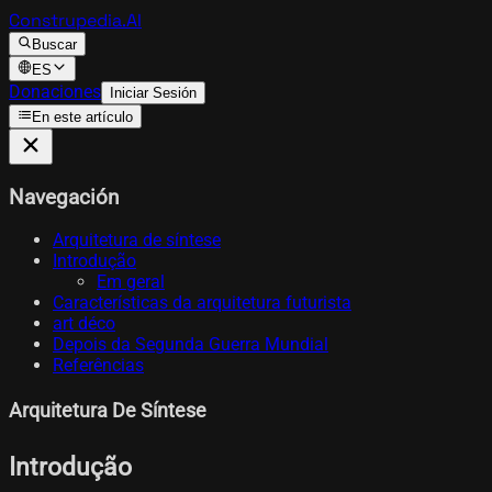
Construpedia.AI
Buscar
ES
Donaciones
Iniciar Sesión
En este artículo
Navegación
Arquitetura de síntese
Introdução
Em geral
Características da arquitetura futurista
art déco
Depois da Segunda Guerra Mundial
Referências
Arquitetura De Síntese
Introdução