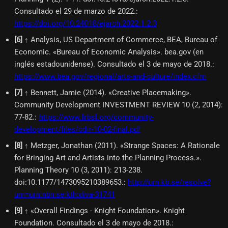
Consultado el 29 de marzo de 2022.
:
https://doi.org/10.24018/ejarch.2022.1.2.3
[
6
]
↑ Analysis, US Department of Commerce, BEA, Bureau of
Economic. «Bureau of Economic Analysis». bea.gov (en
inglés estadounidense). Consultado el 3 de mayo de 2018.
:
https://www.bea.gov/regional/arts-and-culture/index.cfm
[
7
]
↑ Bennett, Jamie (2014). «Creative Placemaking».
Community Development INVESTMENT REVIEW 10 (2, 2014):
77-82.
:
https://www.frbsf.org/community-
development/files/cdir-10-02-final.pdf
[
8
]
↑ Metzger, Jonathan (2011). «Strange Spaces: A Rationale
for Bringing Art and Artists into the Planning Process.».
Planning Theory 10 (3, 2011): 213-238.
doi:10.1177/1473095210389653.
:
http://urn.kb.se/resolve?
urn=urn:nbn:se:kth:diva-31741
[
9
]
↑ «Overall Findings - Knight Foundation». Knight
Foundation. Consultado el 3 de mayo de 2018.
: