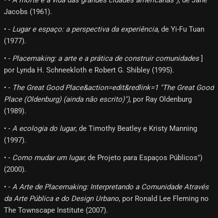
• -
A morte e a vida das grandes cidades americanas"),
de Jane
Jacobs (1961).
• -
Lugar e espaço: a perspectiva da experiência
, de Yi-Fu Tuan
(1977).
• -
Placemaking: a arte e a prática de construir comunidades
]
por Lynda H. Schneekloth e Robert G. Shibley (1995).
• -
The Great Good Place&action=edit&redlink=1 "The Great Good
Place (Oldenburg) (ainda não escrito)")
, por Ray Oldenburg
(1989).
• -
A ecologia do lugar
, de Timothy Beatley e Kristy Manning
(1997).
• -
Como mudar um lugar,
de Projeto para Espaços Públicos")
(2000).
• -
A Arte de Placemaking: Interpretando a Comunidade Através
da Arte Pública e do Design Urbano
, por Ronald Lee Fleming no
The Townscape Institute (2007).