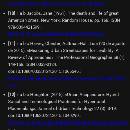
https://knightfoundation.org/sotc/overall-findings/
[
10
]
↑ a b Jacobs, Jane (1961). The death and life of great
American cities. New York: Random House. pp. 168. ISBN
978-0394421599.
:
https://archive.org/details/deathlifeofgreat00jaco
[
11
]
↑ a b c Harvey, Chester; Aultman-Hall, Lisa (20 de agosto
de 2015). «Measuring Urban Streetscapes for Livability: A
Review of Approaches». The Professional Geographer 68 (1):
149-158. ISSN 0033-0124.
doi:10.1080/00330124.2015.1065546.
:
https://es.wikipedia.org//portal.issn.org/resource/issn/0033-
0124
[
12
]
↑ a b c Houghton (2015). «Urban Acupuncture: Hybrid
Social and Technological Practices for Hyperlocal
Placemaking». Journal of Urban Technology 22 (3): 3-19.
doi:10.1080/10630732.2015.1040290.
:
https://eprints.qut.edu.au/66197/1/Urban%20Acupuncture%20