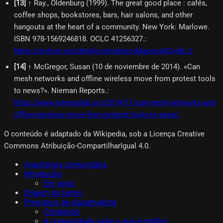
[
13
]
↑ Ray., Oldenburg (1999). The great good place : cafés,
coffee shops, bookstores, bars, hair salons, and other
hangouts at the heart of a community. New York: Marlowe.
ISBN 978-1569246818. OCLC 41256327.
:
https://archive.org/details/greatgoodplaceca00olde_2
[
14
]
↑ McGregor, Susan (10 de noviembre de 2014). «Can
mesh networks and offline wireless move from protest tools
to news?». Nieman Reports.
:
https://www.niemanlab.org/2014/11/can-mesh-networks-and-
offline-wireless-move-from-protest-tools-to-news/
O conteúdo é adaptado da Wikipedia, sob a Licença Creative
Commons Atribuição-CompartilharIgual 4.0.
Arquitetura comunitária
Introdução
Em geral
Origem do termo
Princípios de placemaking
Contenido
A comunidade sabe o que é melhor