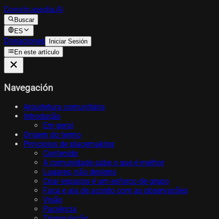
Construpedia.AI
Buscar
ES
Donaciones
Iniciar Sesión
En este artículo
Navegación
Arquitetura comunitária
Introdução
Em geral
Origem do termo
Princípios de placemaking
Contenido
A comunidade sabe o que é melhor
Lugares, não designs
Criar espaços é um esforço de grupo
Faça e aja de acordo com as observações
Visão
Paciência
Triangulação