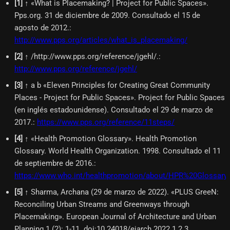
[
1
]
↑ «What is Placemaking? | Project for Public Spaces».
Pps.org. 31 de diciembre de 2009. Consultado el 15 de
agosto de 2012.
:
http://www.pps.org/articles/what_is_placemaking/
[
2
]
↑ /http://www.pps.org/reference/jgehl/.
:
http://www.pps.org/reference/jgehl/
[
3
]
↑ a b «Eleven Principles for Creating Great Community
Places - Project for Public Spaces». Project for Public Spaces
(en inglés estadounidense). Consultado el 29 de marzo de
2017.
:
https://www.pps.org/reference/11steps/
[
4
]
↑ «Health Promotion Glossary». Health Promotion
Glossary. World Health Organization. 1998. Consultado el 11
de septiembre de 2016.
:
https://www.who.int/healthpromotion/about/HPR%20Glossary
[
5
]
↑ Sharma, Archana (29 de marzo de 2022). «PLUS GreeN:
Reconciling Urban Streams and Greenways through
Placemaking». European Journal of Architecture and Urban
Planning 1 (2): 1-11. doi:10.24018/ejarch.2022.1.2.3.