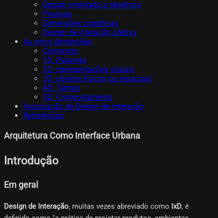
Design orientado a objetivos
Pessoas
Dimensões cognitivas
Design de interação afetiva
As cinco dimensões
Contenido
1D: Palavras
2D: representações visuais
3D: objetos físicos ou espaciais
4D: Tempo
5D: Comportamento
Associação de Design de Interação
Referências
Arquitetura Como Interface Urbana
Introdução
Em geral
Design de Interação
, muitas vezes abreviado como
IxD
, é
definido como "a prática de projetar produtos, ambientes,