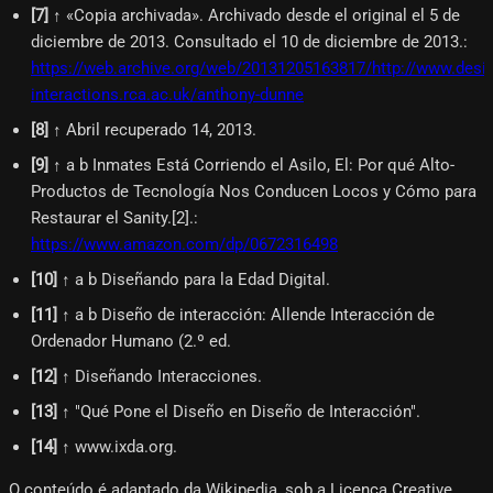
[
7
]
↑ «Copia archivada». Archivado desde el original el 5 de
diciembre de 2013. Consultado el 10 de diciembre de 2013.
:
https://web.archive.org/web/20131205163817/http://www.desig
interactions.rca.ac.uk/anthony-dunne
[
8
]
↑ Abril recuperado 14, 2013.
[
9
]
↑ a b Inmates Está Corriendo el Asilo, El: Por qué Alto-
Productos de Tecnología Nos Conducen Locos y Cómo para
Restaurar el Sanity.[2].
:
https://www.amazon.com/dp/0672316498
[
10
]
↑ a b Diseñando para la Edad Digital.
[
11
]
↑ a b Diseño de interacción: Allende Interacción de
Ordenador Humano (2.º ed.
[
12
]
↑ Diseñando Interacciones.
[
13
]
↑ "Qué Pone el Diseño en Diseño de Interacción".
[
14
]
↑ www.ixda.org.
O conteúdo é adaptado da Wikipedia, sob a Licença Creative