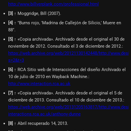
http://www.billverplank.com/professional.html
[
3
]
↑ Moggridge, Bill (2007).
[
4
]
↑ "Burns rojo, 'Madrina de Callejón de Silicio,' Muere en
88".
[
5
]
↑ «Copia archivada». Archivado desde el original el 30 de
noviembre de 2012. Consultado el 3 de diciembre de 2012.
:
https://web.archive.org/web/20121130142448/http://www.des
s=2&t=3
[
6
]
↑ RCA Sitio web de Interacciones del diseño Archivado el
10 de julio de 2010 en Wayback Machine.
:
http://www.interaction.rca.ac.uk
[
7
]
↑ «Copia archivada». Archivado desde el original el 5 de
diciembre de 2013. Consultado el 10 de diciembre de 2013.
:
https://web.archive.org/web/20131205163817/http://www.desig
interactions.rca.ac.uk/anthony-dunne
[
8
]
↑ Abril recuperado 14, 2013.