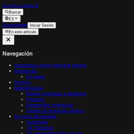
Construpedia.AI
Buscar
ES
Donaciones
Iniciar Sesión
En este artículo
Navegación
Arquitetura como interface urbana
Introdução
Em geral
História
Metodologias
Design orientado a objetivos
Pessoas
Dimensões cognitivas
Design de interação afetiva
As cinco dimensões
Contenido
1D: Palavras
2D: representações visuais