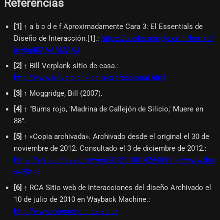
Referências
[
1
]
↑ a b c d e f Aproximadamente Cara 3: El Essentials de
Diseño de Interacción.[1].
:
https://books.google.com/books?
id=0gdRAAAAMAAJ
[
2
]
↑ Bill Verplank sitio de casa.
:
http://www.billverplank.com/professional.html
[
3
]
↑ Moggridge, Bill (2007).
[
4
]
↑ "Burns rojo, 'Madrina de Callejón de Silicio,' Muere en
88".
[
5
]
↑ «Copia archivada». Archivado desde el original el 30 de
noviembre de 2012. Consultado el 3 de diciembre de 2012.
:
https://web.archive.org/web/20121130142448/http://www.des
s=2&t=3
[
6
]
↑ RCA Sitio web de Interacciones del diseño Archivado el
10 de julio de 2010 en Wayback Machine.
:
http://www.interaction.rca.ac.uk