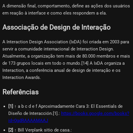
A dimensão final, comportamento, define as ações dos usuários
em reação à interface e como eles respondem a ela.
Associação de Design de Interação
A Interaction Design Association (IxDA) foi criada em 2003 para
servir a comunidade internacional de Interaction Design.
Atualmente, a organização tem mais de 80.000 membros e mais
de 173 grupos locais em todo o mundo.[14] A IxDA organiza a
Interaction, a conferência anual de design de interação e os
Interaction Awards.
Referências
[
1
]
↑ a b c d e f Aproximadamente Cara 3: El Essentials de
Diseño de Interacción.[1].
:
https://books.google.com/books?
id=0gdRAAAAMAAJ
[
2
]
↑ Bill Verplank sitio de casa.
: