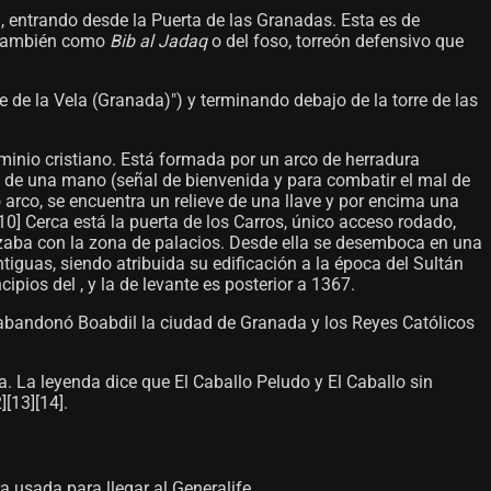
 entrando desde la Puerta de las Granadas. Esta es de
a también como
Bib al Jadaq
o del foso, torreón defensivo que
re de la Vela (Granada)") y terminando debajo de la torre de las
ominio cristiano. Está formada por un arco de herradura
eve de una mano (señal de bienvenida y para combatir el mal de
rco, se encuentra un relieve de una llave y por encima una
0]​ Cerca está la puerta de los Carros, único acceso rodado,
azaba con la zona de palacios. Desde ella se desemboca en una
tiguas, siendo atribuida su edificación a la época del Sultán
pios del , y la de levante es posterior a 1367.
a abandonó Boabdil la ciudad de Granada y los Reyes Católicos
a. La leyenda dice que El Caballo Peludo y El Caballo sin
13]​[14]​.
ra usada para llegar al Generalife.