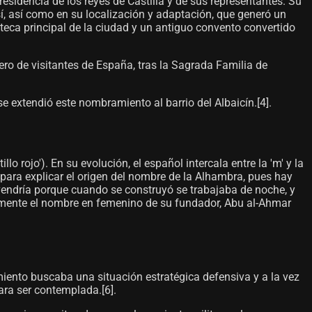
 residencia de los reyes de Castilla y de sus representantes. Su
usí, así como en su localización y adaptación, que generó un
teca principal de la ciudad y un antiguo convento convertido
ero de visitantes de España, tras la Sagrada Familia de
 extendió este nombramiento al barrio del Albaicín.[4]​.
tillo rojo'). En su evolución, el español intercala entre la 'm' y la
 para explicar el origen del nombre de la Alhambra, pues hay
 vendría porque cuando se construyó se trabajaba de noche, y
mplemente el nombre en femenino de su fundador, Abu al-Ahmar
iento buscaba una situación estratégica defensiva y a la vez
ra ser contemplada.[6]​.