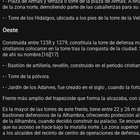
• - Plaza de Armas y terraza o torre de la plaza de Armas. A fi
de la zona norte, demoliendo parte de las caballerizas para su 
• - Torre de los Hidalgos, ubicada a los pies de la torre de la Ve
Oeste
Construida entre 1238 y 1279, constituía la torre de defensa 
cristianos colocaron en la torre tras la conquista de la ciudad.
de ahí su nombre.[16]​[17]​.
• - Bastión de artillería, revellín, construido en el periodo cristia
• - Torre de la pólvora.
• - Jardín de los Adarves, fue creado en el siglo , cuando la f
Frente más amplio del trapezoide que forma la alcazaba, con un
Es la mayor de las torres de este frente, tiene entre 22 y 26 m de
bastiones defensivos de la Alhambra, ofreciendo protección al r
de la Alhambra, cuando decidió construir su palacio. Se encuen
que su acceso se hace bajo la muralla norte. La zona superior 
a los alcaides del recinto de centro de operaciones de defensa