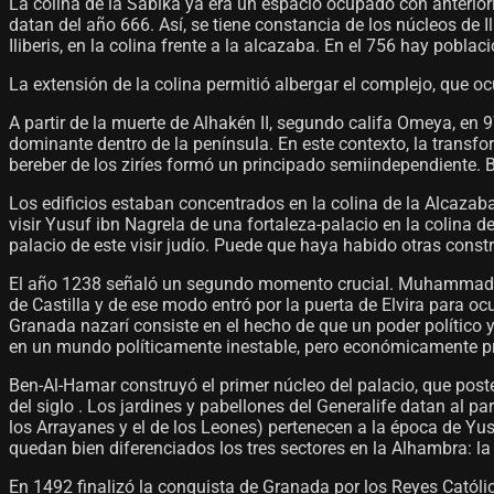
La colina de la Sabika ya era un espacio ocupado con anterio
datan del año 666. Así, se tiene constancia de los núcleos de Il
Iliberis, en la colina frente a la alcazaba. En el 756 hay pobla
La extensión de la colina permitió albergar el complejo, que o
A partir de la muerte de Alhakén II, segundo califa Omeya, en 9
dominante dentro de la península. En este contexto, la transfo
bereber de los ziríes formó un principado semiindependiente.
Los edificios estaban concentrados en la colina de la Alcazab
visir Yusuf ibn Nagrela de una fortaleza-palacio en la colina 
palacio de este visir judío. Puede que haya habido otras constru
El año 1238 señaló un segundo momento crucial. Muhammad ibn 
de Castilla y de ese modo entró por la puerta de Elvira para oc
Granada nazarí consiste en el hecho de que un poder político y
en un mundo políticamente inestable, pero económicamente p
Ben-Al-Hamar construyó el primer núcleo del palacio, que poste
del siglo . Los jardines y pabellones del Generalife datan al 
los Arrayanes y el de los Leones) pertenecen a la época de Yus
quedan bien diferenciados los tres sectores en la Alhambra: la 
En 1492 finalizó la conquista de Granada por los Reyes Católi