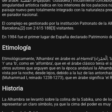
del árabe: القصبة
al-qaṣbah
: 'ciudadela') inicialmente concebid
singularidad artística radica en los interiores de los palacios
paisaje nuevo pero totalmente integrado con la naturaleza pre
en parador nacional.
El complejo es gestionado por la institución Patronato de la 
Barcelona,[2]​ con 2 615 188[3]​ visitantes.
En 1984 fue el primer lugar de España declarado Patrimonio de 
Etimología
Etimológicamente, 'Alhambra' en árabe es
al-Ḥamrāʼ
(اء
'r' una 'b', como en 'alfombra', que en el árabe clásico tenía el 
otros autores que arguyen que en la época andalusí la Alhambr
vista por la noche, desde lejos, debido a la luz de las antorc
(Muhammad I, reinado 1238-1273), que en árabe significa 'el Rojo'
Historia
La Alhambra se levantó sobre la colina de la Sabika, uno de 
representar un claro símbolo, ya que la cima del poder es muy 