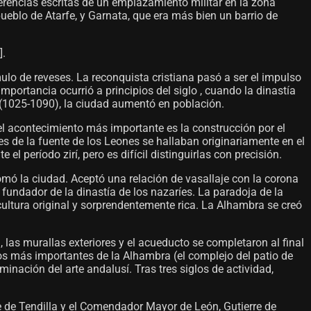
rencias escritas de un emplazamiento militar en la zona
l pueblo de Atarfe, y Garnata, que era más bien un barrio de
​.
mulo de reveses. La reconquista cristiana pasó a ser el impulso
portancia ocurrió a principios del siglo , cuando la dinastía
 (1025-1090), la ciudad aumentó en población.
el acontecimiento más importante es la construcción por el
es de la fuente de los Leones se hallaban originariamente en el
l período zirí, pero es difícil distinguirlas con precisión.
mó la ciudad. Aceptó una relación de vasallaje con la corona
l fundador de la dinastía de los nazaríes. La paradoja de la
cultura original y sorprendentemente rica. La Alhambra se creó
 las murallas exteriores y el acueducto se completaron al final
tos más importantes de la Alhambra (el complejo del patio de
nación del arte andalusí. Tras tres siglos de actividad,
de de Tendilla y el Comendador Mayor de León, Gutierre de