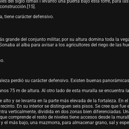
nales del siglo Ismail I levantó una puerta bajo esta torre, para
construcción.[15]​.
la, tiene carácter defensivo.
más grande del conjunto militar, por su altura domina toda la 
 Sonaba al alba para avisar a los agricultores del riego de las h
no.
ortaleza perdió su carácter defensivo. Existen buenas panorámicas
os 75 m de altura. Al otro lado de esta muralla se encuentra la
 alto y se levanta en la parte más elevada de la fortaleza. En el s
ecinto. En su interior se distinguen seis pisos. Se cree que fue 
tra verticalmente, dividida en dos zonas bien diferenciadas. Un
que comprende el resto de niveles tiene accesos desde la muralla
, y el más bajo, una mazmorra, para almacenar grano, sal y espec