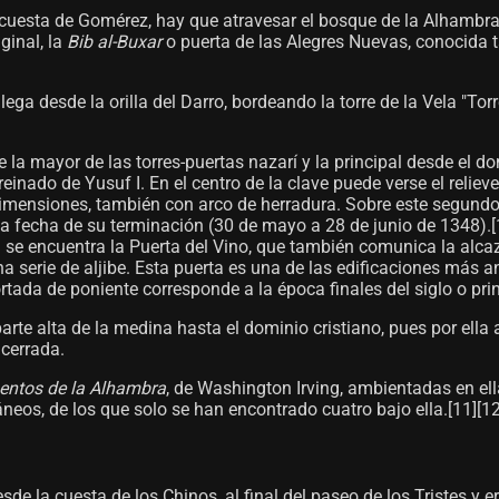
uesta de Gomérez, hay que atravesar el bosque de la Alhambra,
ginal, la
Bib al-Buxar
o puerta de las Alegres Nuevas, conocid
ega desde la orilla del Darro, bordeando la torre de la Vela "Tor
 la mayor de las torres-puertas nazarí y la principal desde el d
 reinado de Yusuf I. En el centro de la clave puede verse el reli
ensiones, también con arco de herradura. Sobre este segundo a
la fecha de su terminación (30 de mayo a 28 de junio de 1348).[1
na se encuentra la Puerta del Vino, que también comunica la alc
 serie de aljibe. Esta puerta es una de las edificaciones más an
da de poniente corresponde a la época finales del siglo o princi
arte alta de la medina hasta el dominio cristiano, pues por ell
 cerrada.
entos de la Alhambra
, de Washington Irving, ambientadas en ell
os, de los que solo se han encontrado cuatro bajo ella.[11]​[12]​[
de la cuesta de los Chinos, al final del paseo de los Tristes y e