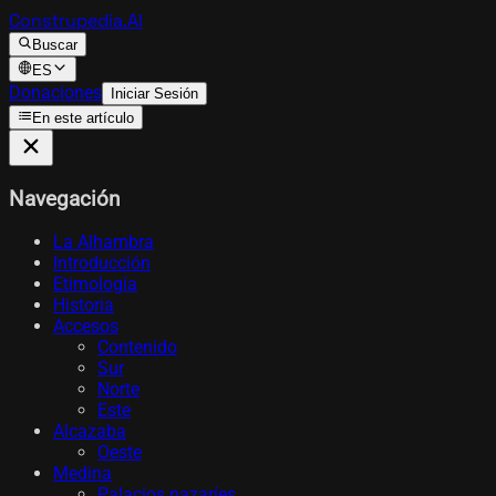
Construpedia.AI
Buscar
ES
Donaciones
Iniciar Sesión
En este artículo
Navegación
La Alhambra
Introducción
Etimología
Historia
Accesos
Contenido
Sur
Norte
Este
Alcazaba
Oeste
Medina
Palacios nazaríes