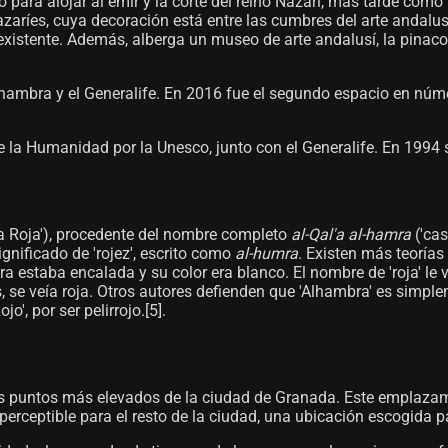
o para alojar al emir y la corte del reino Nazarí, más tarde como
 nazaríes, cuya decoración está entre las cumbres del arte andal
existente. Además, alberga un museo de arte andalusí, la pinaco
Alhambra y el Generalife. En 2016 fue el segundo espacio en núm
la Humanidad por la Unesco, junto con el Generalife. En 1994 se
اَلْحَمْرَ, 'la Roja'), procedente del nombre completo
al-Qal'a al-hamra
('cas
significado de 'rojez', escrito como
al-humra
. Existen más teorías
a estaba encalada y su color era blanco. El nombre de 'roja' le
has, se veía roja. Otros autores defienden que 'Alhambra' es si
, por ser pelirrojo.[5]​.
los puntos más elevados de la ciudad de Granada. Este emplazam
perceptible para el resto de la ciudad, una ubicación escogida pa