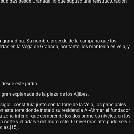
 las subidas desde Granada, lo que supuso una reestructuración
vega granadina. Su nombre procede de la campana que los
uertas en la Vega de Granada, por tanto, los mantenía en vela, y
 desde este jardín.
 gran explanada de la plaza de los Aljibes.
iglo , constituía junto con la torre de la Vela, los principales
en esta torre donde instaló su residencia Al-Ahmar, el fundador
a zona inferior que comprende los dos primeros niveles, en los
 norte y el adarve del muro este. El nivel más alto pudo servir
ias.[15]​.