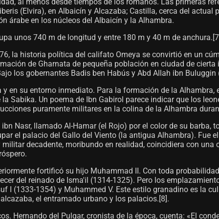
ridad, al menos desde tiempos de los romanos. Las primeras refe
iberis (Elvira), en Albaicín y Alcazaba; Castilla, cerca del actua
ción árabe en los núcleos del Albaicín y la Alhambra.
cupa unos 740 m de longitud y entre 180 m y 40 m de anchura.[7]
76, la historia política del califato Omeya se convirtió en un cú
rmación de Gharnata de pequeña población en ciudad de cierta im
 Bajo los gobernantes Badis ben Habús y Abd Allah ibn Buluggin
a y en su entorno inmediato. Para la formación de la Alhambra, 
de la Sabika. Un poema de Ibn Gabirol parece indicar que los leon
cciones puramente militares en la colina de la Alhambra durante e
Nasr, llamado Al-Hamar (el Rojo) por el color de su barba, to
upar el palacio del Gallo del Viento (la antigua Alhambra). Fue e
 militar decadente, moribundo en realidad, coincidiera con una 
róspero.
riormente fortificó su hijo Muhammad II. Con toda probabilidad,
parecer del reinado de Isma'il (1314-1325). Pero los emplazamien
uf I (1333-1354) y Muhammed V. Este estilo granadino es la culmi
alcazaba, el entramado urbano y los palacios.[8]​.
cos. Hernando del Pulgar, cronista de la época, cuenta: «El con