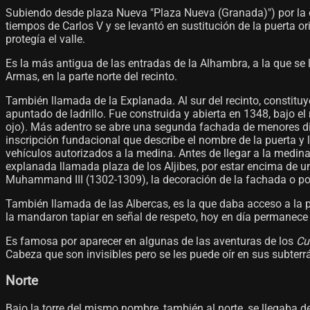
Subiendo desde plaza Nueva "Plaza Nueva (Granada)") por la c
tiempos de Carlos V y se levantó en sustitución de la puerta ori
protegía el valle.
Es la más antigua de las entradas de la Alhambra, a la que se ll
Armas, en la parte norte del recinto.
También llamada de la Explanada. Al sur del recinto, constituye
apuntado de ladrillo. Fue construida y abierta en 1348, bajo el
ojo). Más adentro se abre una segunda fachada de menores dim
inscripción fundacional que describe el nombre de la puerta y 
vehículos autorizados a la medina. Antes de llegar a la medi
explanada llamada plaza de los Aljibes, por estar encima de una
Muhammand III (1302-1309), la decoración de la fachada o porta
También llamada de las Albercas, es la que daba acceso a la p
la mandaron tapiar en señal de respeto, hoy en día permanece
Es famosa por aparecer en algunas de las aventuras de los
Cu
Cabeza que son invisibles pero se les puede oír en sus subterráne
Norte
Bajo la torre del mismo nombre, también al norte, se llegaba des